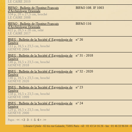
LE CAIRE 2019
BIFAO : Bulletin de l'Institut Français
BIFAO 108. IF 1003
d'Archéologie Orientale
534 p, 20 x 27,5 cm, broché
LE CAIRE 2008
BIFAO : Bulletin de l'Institut Français
BIFAO 116
d'Archéologie Orientale
422 p, 20,5 x 28 cm, relié
LE CAIRE 2017
BSEG : Bulletin de la Société d' Egyptologie de
n° 26
Genève
111 p, 16,5 x 23,5 cm, broché
GENEVE 2004
BSEG : Bulletin de la Société d' Egyptologie de
n° 31 - 2018
Genève
146 p, 16,5 x 23,5 cm, broché
GENEVE 2018
BSEG : Bulletin de la Société d' Egyptologie de
n° 32 - 2020
Genève
146 p, 16,5 x 23,5 cm, broché
GENEVE 2020
BSEG : Bulletin de la Société d' Egyptologie de
n° 23
Genève
158 p, 16,5 x 23,5 cm, broché
GENEVE 1999
BSEG : Bulletin de la Société d' Egyptologie de
n° 24
Genève
129 p, 16,5 x 23,5 cm, broché
GENEVE 2000
Pages :
<<
-
<
2
-
3
- 4 -
5
-
6
>
-
>>
Librarie Cybele - 65 bis rue Galande, 75005 Paris - tél : 01 43 54 16 26 - fax : 01 46 33 96 84