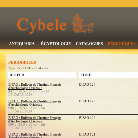
ANTIQUARIA
ÉGYPTOLOGIE
CATALOGUES
PÉRIODIQUES
PÉRIODIQUES
Pages :
<<
-
<
2
-
3
- 4 -
5
-
6
>
-
>>
AUTEUR
TITRE
BIFAO : Bulletin de l'Institut Français
BIFAO 124
d'Archéologie Orientale
442 p, 20,5 x 28 cm, broché
LE CAIRE 2024
BIFAO : Bulletin de l'Institut Français
BIFAO 123
d'Archéologie Orientale
608 p, 20,5 x 28 cm, relié
LE CAIRE 2023
BIFAO : Bulletin de l'Institut Français
BIFAO 122
d'Archéologie Orientale
606 p, 20,5 x 28 cm, relié
LE CAIRE 2022
BIFAO : Bulletin de l'Institut Français
BIFAO 121
d'Archéologie Orientale