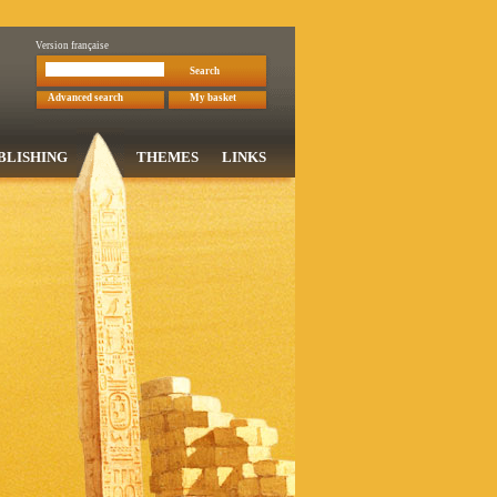
Version française
Search
Advanced search
My basket
BLISHING
THEMES
LINKS