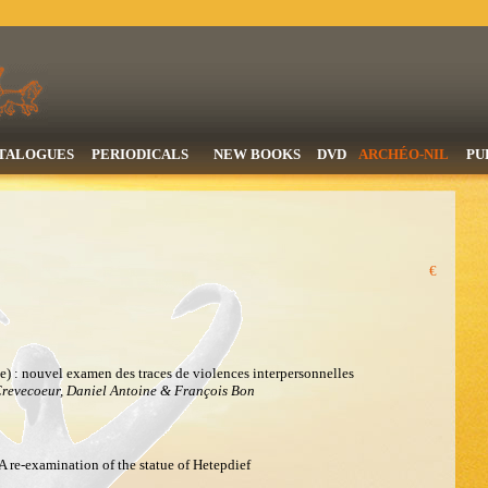
TALOGUES
PERIODICALS
NEW BOOKS
DVD
ARCHÉO-NIL
PU
€
e) : nouvel examen des traces de violences interpersonnelles
Crevecoeur, Daniel Antoine & François Bon
 A re-examination of the statue of Hetepdief