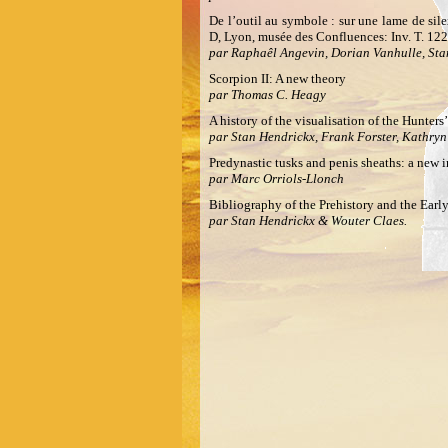
De l’outil au symbole : sur une lame de si
D, Lyon, musée des Confluences: Inv. T. 122
par Raphaêl Angevin, Dorian Vanhulle, St
Scorpion II: A new theory
par Thomas C. Heagy
A history of the visualisation of the Hunters’
par Stan Hendrickx, Frank Forster, Kathryn
Predynastic tusks and penis sheaths: a new i
par Marc Orriols-Llonch
Bibliography of the Prehistory and the Ear
par Stan Hendrickx & Wouter Claes.