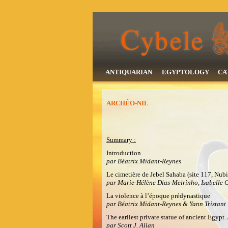
ANTIQUARIAN
EGYPTOLOGY
CA
ARCHÉO-NIL
Summary :
Introduction
par Béatrix Midant-Reynes
Le cimetière de Jebel Sahaba (site 117, Nubi
par Marie-Hélène Dias-Meirinho, Isabelle 
La violence à l’époque prédynastique
par Béatrix Midant-Reynes & Yann Tristant
The earliest private statue of ancient Egypt.
par Scott J. Allan