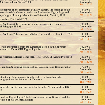
AR International Series 2603
Commander
Réf : 16213
erspectives on the Ramesside Military System. Proceedings of the
84.00 €
nternational Conference Held at the Institute for Egyptology and
Commander
Réf : 19359
optology of Ludwig-Maximilians-Universität, Munich, 1011
ecember, 2021. AÄT 121
yn Soukhna 3. Le complexe de galeries-magasins. Rapport
49.00 €
rchéologique IF 891
Commander
Réf : 17350
yn Soukhna 2. Les ateliers métallurigues du Moyen Empire IF 891
45.00 €
Commander
Réf : 15018
ieratic Documents from the Ramesside Period in the Egyptian
42.00 €
useum of Cairo. GHP Egyptology 14
Commander
Réf : 14549
he Northern Soldiers-Tomb (H11.1) at Asyut. The Asyut Project 13
39.00 €
Commander
Réf : 18293
lexandria Antiqua: A Topographical Catalogue and Reconstruction
72.00 €
Commander
Réf : 19157
tatuetten in Schreinen als Grabbeigaben in den ägyptischen
48.00 €
önigsgräbern der 18. und 19. Dynastie
Commander
Réf : 4088
harao als Gott in den Unterweltsbüchern des Neuen Reiches. OBO
45.00 €
46
Commander
Réf : 5699
merican Egyptologist. The Life of James Herny Breasted and the
39.00 €
eation of His Oriental Institute
Commander
Réf : 15053