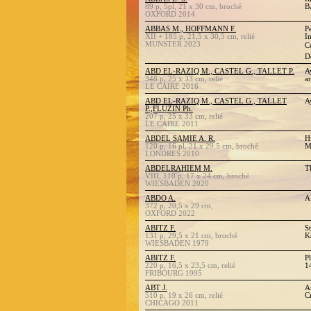
89 p, 5pl, 21 x 30 cm, broché
B
OXFORD 2014
ABBAS M., HOFFMANN F.
P
XII + 185 p, 21,5 x 30,5 cm, relié
I
MUNSTER 2023
C
D
ABD EL-RAZIQ M., CASTEL G., TALLET P.
A
348 p, 25 x 33 cm, relié
a
LE CAIRE 2016
ABD EL-RAZIQ M., CASTEL G., TALLET
A
P.,FLUZIN Ph.
207 p, 25 x 33 cm, relié
LE CAIRE 2011
ABDEL SAMIE A. R.
H
120 p, 16 pl, 21 x 29,5 cm, broché
M
LONDRES 2010
ABDELRAHIEM M.
T
VIII, 110 p, 17 x 24 cm, broché
WIESBADEN 2020
ABDO A.
A
372 p, 20,5 x 29 cm,
OXFORD 2022
ABITZ F.
S
131 p, 29,5 x 21 cm, broché
K
WIESBADEN 1979
ABITZ F.
P
220 p, 16,5 x 23,5 cm, relié
1
FRIBOURG 1995
ABT J.
A
510 p, 19 x 26 cm, relié
Cr
CHICAGO 2011