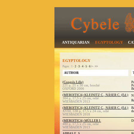
ANTIQUARIAN
EGYPTOLOGY
CA
EGYPTOLOGY
Pages : 1 -
2
-
3
-
4
-
5
-
6
>
-
>>
AUTHOR
(Congrès Lille)
P
221 p, 21 x 30 cm, broché
P
OXFORD 2006
B
(MEROITICA) KLEINITZ C., NÄSER C. (Ed.)
N
304 p, 17,5 x 25 cm, relié
R
WIESBADEN 2013
(MEROITICA) KLEINITZ C., NÄSER C. (Ed.)
B
XVIII, 538 p, 17,5 x 24 cm, relié
t
WIESBADEN 2018
(MEROITICA) MÜLLER I.
D
480 p, 17,5 x 25 cm, relié
WIESBADEN 2013
ABBAS E. S.
R