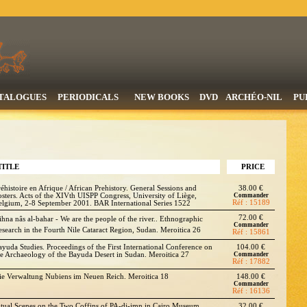
TALOGUES
PERIODICALS
NEW BOOKS
DVD
ARCHÉO-NIL
PU
TITLE
PRICE
réhistoire en Afrique / African Prehistory. General Sessions and
38.00 €
osters. Acts of the XIVth UISPP Congress, University of Liège,
Commander
Réf : 15189
elgium, 2-8 September 2001. BAR International Series 1522
72.00 €
ihna nâs al-bahar - We are the people of the river.. Ethnographic
Commander
esearch in the Fourth Nile Cataract Region, Sudan. Meroitica 26
Réf : 15861
ayuda Studies. Proceedings of the First International Conference on
104.00 €
he Archaeology of the Bayuda Desert in Sudan. Meroitica 27
Commander
Réf : 17882
ie Verwaltung Nubiens im Neuen Reich. Meroitica 18
148.00 €
Commander
Réf : 16136
itual Scenes on the Two Coffins of PA-dj-imn in Cairo Museum .
32.00 €