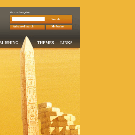
Version française
Search
Advanced search
My basket
BLISHING
THEMES
LINKS