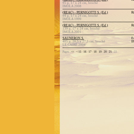
95 p, 17 x 24 cm, broché
IMOLA 2008
(REAC) - PERNIGOTTI S. (Ed.)
R
94 p, 17 x 24 cm, broché
IMOLA 1999
(REAC) - PERNIGOTTI S. (Ed.)
R
139 p, 17 x 24 cm, broché
IMOLA 2001
SAUNERON S.
E
405 p, 20,5 x 27,5 cm, broché
I
LE CAIRE 2004
Pages :
<<
-
<
15
-
16
-
17
-
18
-
19
-
20
-
21
- 22