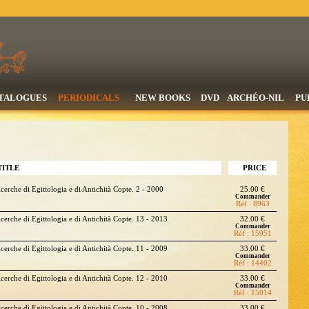
TALOGUES
PERIODICALS
NEW BOOKS
DVD
ARCHÉO-NIL
PU
TITLE
PRICE
icerche di Egittologia e di Antichità Copte. 2 - 2000
25.00 €
Commander
Réf : 8963
icerche di Egittologia e di Antichità Copte. 13 - 2013
32.00 €
Commander
Réf : 15951
icerche di Egittologia e di Antichità Copte. 11 - 2009
33.00 €
Commander
Réf : 14402
icerche di Egittologia e di Antichità Copte. 12 - 2010
33.00 €
Commander
Réf : 15014
icerche di Egittologia e di Antichità Copte. 10 - 2008
33.00 €