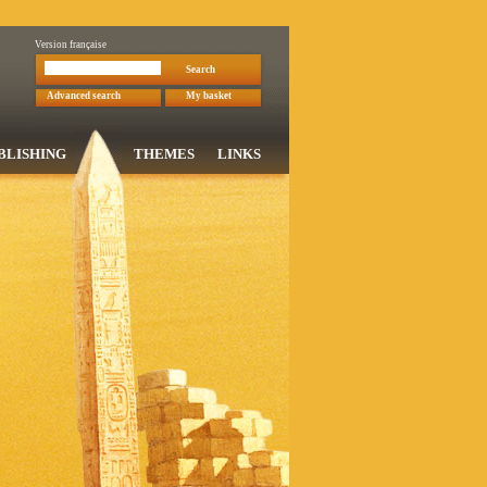
Version française
Search
Advanced search
My basket
BLISHING
THEMES
LINKS