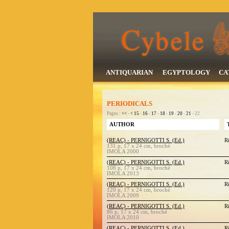
ANTIQUARIAN
EGYPTOLOGY
CA
PERIODICALS
Pages :
<<
-
<
15
-
16
-
17
-
18
-
19
-
20
-
21
- 22
AUTHOR
(REAC) - PERNIGOTTI S. (Ed.)
R
131 p, 17 x 24 cm, broché
IMOLA 2000
(REAC) - PERNIGOTTI S. (Ed.)
R
108 p, 17 x 24 cm, broché
IMOLA 2013
(REAC) - PERNIGOTTI S. (Ed.)
R
120 p, 17 x 24 cm, broché
IMOLA 2009
(REAC) - PERNIGOTTI S. (Ed.)
R
86 p, 17 x 24 cm, broché
IMOLA 2010
(REAC) - PERNIGOTTI S. (Ed.)
R