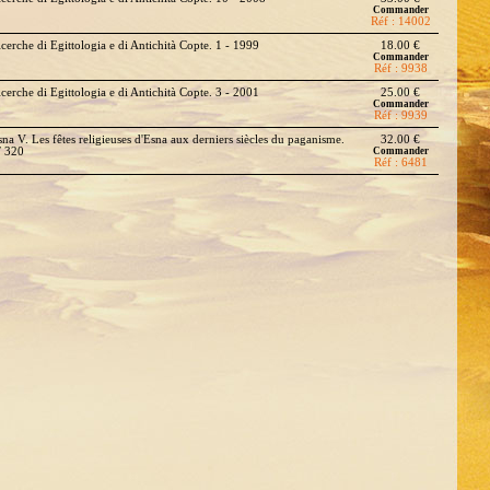
Commander
Réf : 14002
icerche di Egittologia e di Antichità Copte. 1 - 1999
18.00 €
Commander
Réf : 9938
icerche di Egittologia e di Antichità Copte. 3 - 2001
25.00 €
Commander
Réf : 9939
sna V. Les fêtes religieuses d'Esna aux derniers siècles du paganisme.
32.00 €
F 320
Commander
Réf : 6481