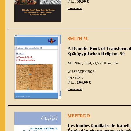
Prix :
59.00 €
Commander
SMITH M.
A Demotic Book of Transformati
Spätägyptischen Religion, 50
XII, 204 p, 15 pl, 21,5 x 30 cm, relié
WIESBADEN 2026
Réf : 19877
Prix :
104.00 €
Commander
MEFFRE R.
Les tombes familiales de Kanéf
Étude d’après un manuscrit inéd