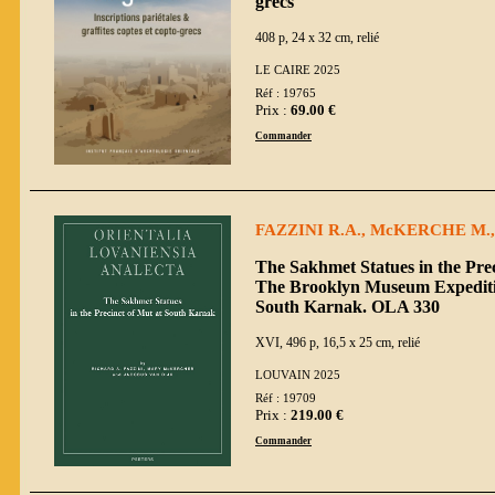
grecs
408 p, 24 x 32 cm, relié
LE CAIRE 2025
Réf : 19765
Prix :
69.00 €
Commander
FAZZINI R.A., McKERCHE M., 
The Sakhmet Statues in the Pre
The Brooklyn Museum Expedition
South Karnak. OLA 330
XVI, 496 p, 16,5 x 25 cm, relié
LOUVAIN 2025
Réf : 19709
Prix :
219.00 €
Commander