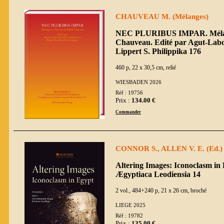
CHAUVEAU M. (Mélanges)
NEC PLURIBUS IMPAR. Mélang
Chauveau. Edité par Agut-Labor
Lippert S. Philippika 176
460 p, 22 x 30,5 cm, relié
WIESBADEN 2026
Réf : 19756
Prix :
134.00 €
Commander
CONNOR S., ALLEN V. E. (Ed.)
Altering Images: Iconoclasm in 
Ægyptiaca Leodiensia 14
2 vol., 484+240 p, 21 x 26 cm, broché
LIEGE 2025
Réf : 19782
Prix :
135.00 €