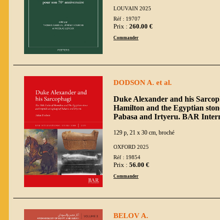
LOUVAIN 2025
Réf : 19707
Prix :
260.00 €
Commander
DODSON A. et al.
Duke Alexander and his Sarcop
Hamilton and the Egyptian ston
Pabasa and Irtyeru. BAR Intern
129 p, 21 x 30 cm, broché
OXFORD 2025
Réf : 19854
Prix :
56.00 €
Commander
BELOV A.