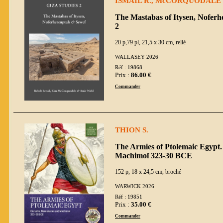
ISMAIL R., McCORQUODALE K
The Mastabas of Itysen, Noferh
2
20 p,79 pl, 21,5 x 30 cm, relié
WALLASEY 2026
Réf : 19868
Prix :
86.00 €
Commander
THION S.
The Armies of Ptolemaic Egypt.
Machimoï 323-30 BCE
152 p, 18 x 24,5 cm, broché
WARWICK 2026
Réf : 19851
Prix :
35.00 €
Commander