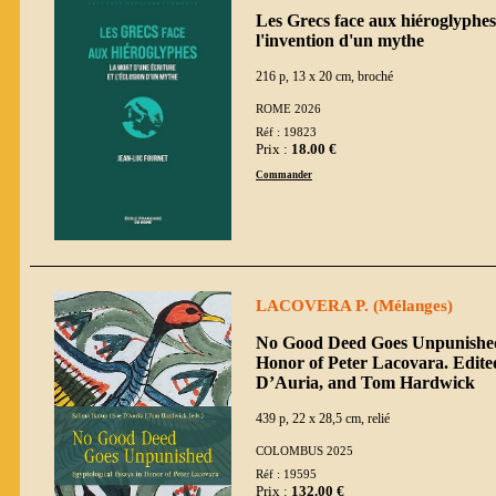
Les Grecs face aux hiéroglyphes 
l'invention d'un mythe
216 p, 13 x 20 cm, broché
ROME 2026
Réf : 19823
Prix :
18.00 €
Commander
LACOVERA P. (Mélanges)
No Good Deed Goes Unpunished.
Honor of Peter Lacovara. Edite
D’Auria, and Tom Hardwick
439 p, 22 x 28,5 cm, relié
COLOMBUS 2025
Réf : 19595
Prix :
132.00 €