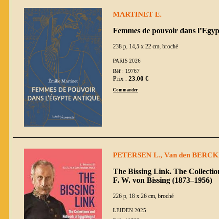
MARTINET E.
Femmes de pouvoir dans l’Egyp
238 p, 14,5 x 22 cm, broché
PARIS 2026
Réf : 19767
Prix :
23.00 €
Commander
PETERSEN L., Van den BERCKEN
The Bissing Link. The Collecti
F. W. von Bissing (1873–1956)
226 p, 18 x 26 cm, broché
LEIDEN 2025