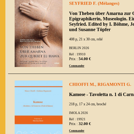
SEYFRIED F. (Mélanges)
Von Theben über Amarna zur Q
Epigraphikerin, Museologin. Ein
Seyfried. Edited by I. Böhme, J
und Susanne Töpfer
408 p, 21 x 30 cm, relié
BERLIN 2026
Réf : 19910
Prix :
54.00 €
Commander
CHIOFFI M., RIGAMONTI G.
Kamose - Tavoletta n. 1 di Carn
218 p, 17 x 24 cm, broché
IMOLA 2026
Réf : 19921
Prix :
32.00 €
Commander