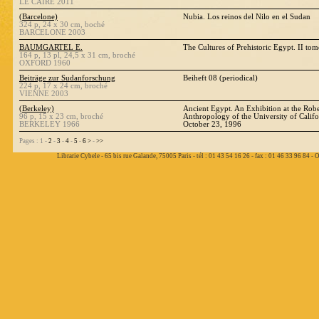
LE CAIRE 2011
(Barcelone)
Nubia. Los reinos del Nilo en el Sudan
324 p, 24 x 30 cm, boché
BARCELONE 2003
BAUMGARTEL E.
The Cultures of Prehistoric Egypt. II tom
164 p, 13 pl, 24,5 x 31 cm, broché
OXFORD 1960
Beiträge zur Sudanforschung
Beiheft 08 (periodical)
224 p, 17 x 24 cm, broché
VIENNE 2003
(Berkeley)
Ancient Egypt. An Exhibition at the Ro
96 p, 15 x 23 cm, broché
Anthropology of the University of Calif
BERKELEY 1966
October 23, 1996
Pages : 1 -
2
-
3
-
4
-
5
-
6
>
-
>>
Librarie Cybele - 65 bis rue Galande, 75005 Paris - tél : 01 43 54 16 26 - fax : 01 46 33 96 84