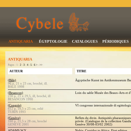
ANTIQUARIA
ÉGYPTOLOGIE
CATALOGUES
PÉRIODIQUES
ANTIQUARIA
Pages : 1 -
2
-
3
-
4
-
5
-
6
>
-
>>
AUTEUR
TITRE
(Bâle)
Ägyptische Kunst im Antikenmuseum B
96 p, 21 x 23 cm, broché, ill.
BÂLE 1998
(Besançon)
Loin du sable Musée des Beaux-Arts et 
230 p, 21 x 29,5, ill, broché, ill
BESANCON 1990
(Congrès)
VI congresso internazionale di egittologia
612 p, 18,5 x 25 cm, relié
TURIN 1993
(Genève)
Reflets du divin. Antiquités pharaoniques 
160 p, 21,5 x 28 cm, broché
privée. (Catalogue de la collection Gandur
GENEVE 2001
Genève 30/08-03/02 2002)
ADAMS W.Y.
Nubia. Corridor to Africa. First edition