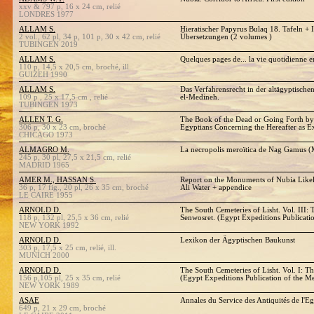
xxv & 797 p, 16 x 24 cm, relié
LONDRES 1977
ALLAM S.
Hieratischer Papyrus Bulaq 18. Tafeln +
2 vol., 62 pl, 34 p, 101 p, 30 x 42 cm, relié
Übersetzungen (2 volumes )
TUBINGEN 2019
ALLAM S.
Quelques pages de... la vie quotidienne 
110 p, 14,5 x 20,5 cm, broché, ill.
GUIZEH 1990
ALLAM S.
Das Verfahrensrecht in der altägyptische
109 p , 25 x 17,5 cm , relié
el-Medineh.
TUBINGEN 1973
ALLEN T. G.
The Book of the Dead or Going Forth by 
306 p, 30 x 23 cm, broché
Egyptians Concerning the Hereafter as E
CHICAGO 1973
ALMAGRO M.
La necropolis meroïtica de Nag Gamus (
245 p, 30 pl, 27,5 x 21,5 cm, relié
MADRID 1965
AMER M., HASSAN S.
Report on the Monuments of Nubia Likel
36 p, 17 fig., 20 pl, 26 x 35 cm, broché
Ali Water + appendice
LE CAIRE 1955
ARNOLD D.
The South Cemeteries of Lisht. Vol. III
118 p, 132 pl, 25,5 x 36 cm, relié
Senwosret. (Egypt Expeditions Publicatio
NEW YORK 1992
ARNOLD D.
Lexikon der Ägyptischen Baukunst
303 p, 17,5 x 25 cm, relié, ill.
MUNICH 2000
ARNOLD D.
The South Cemeteries of Lisht. Vol. I: T
156 p,105 pl, 25 x 35 cm, relié
(Egypt Expeditions Publication of the Me
NEW YORK 1989
ASAE
Annales du Service des Antiquités de l'Eg
649 p, 21 x 29 cm, broché