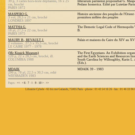
39 p, 3 cartes hors-texte dépliantes, 16 x 25
litterarum parisiensi proponebat G. Mas
cm, broché
Pedaso homerica. Edité par Lutetiae Pari
PARIS 1872
MASPERO G.
Histoire ancienne des peuples de l'Orient
3 vol, 28,5 x 21 cm, broché
premières mêlées des peuples
LONDRES 1897
MATTHA G.
The Demotic Legal Code of Hermopolis We
18 pl, 27,5 x 22 cm, broché
B.
PARIS 1975
MAURY B., REVAULT J.
Palais et maisons du Caire du XIV au XVI
2 volumes , 27,5 x 35,5 cm, broché
LE CAIRE 1977 - 1978
(Mc Kissick Museum)
The First Egyptians. An Exhibition org
120 p, 22 x 28,5 cm, broché, ill.
and the Earth Sciences and Resources Inst
COLUMBIA 1988
South Carolina by Willoughby, Karin L. 
(Eds.).
MDAIK
MDAIK 39 - 1983
296 p, 78 pl, 22,5 x 30,5 cm, relié
WIESBADEN 1983
Pages :
<<
-
<
6
-
7
- 8 -
9
-
10
>
-
>>
Librairie Cybele - 65 bis rue Galande, 75005 Paris - phone : 01 43 54 16 26 - fax : 01 46 33 