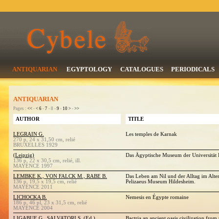
ANTIQUARIAN
EGYPTOLOGY
CATALOGUES
PERIODICALS
ANTIQUARIAN
Pages :
<<
-
<
6
-
7
- 8 -
9
-
10
>
-
>>
AUTHOR
TITLE
LEGRAIN G.
Les temples de Karnak
270 p, 24 x 31,50 cm, relié
BRUXELLES 1929
(Leipzig)
Das Ägyptische Museum der Universität 
136 p, 22 x 30,5 cm, relié, ill.
MAYENCE 1997
LEMBKE K., VON FALCK M., RABE B.
Das Leben am Nil und der Alltag im Alt
136 p, 19,5 x 19,5 cm, relié
Pelizaeus Museum Hildesheim.
MAYENCE 2011
LICHOCKA B.
Nemesis en Égypte romaine
186 p, 46 pl, 23 x 31,5 cm, relié
MAYENCE 2004
LIGABUE G., SALVATORI S. (Ed.)
Bactria an ancient oasis civilization from