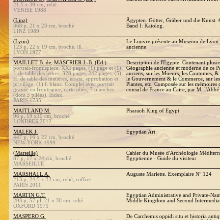
21,5 x 30 cm, relié
VENISE 1988
(Linz)
Ägypten. Götter, Gräber und die Kunst. 4
368 p, 21 x 23 cm, broché
Band I: Katolog.
LINZ 1989
(Lyon)
Le Louvre présente au Museum de Lyon :
123 p, 22 x 19 cm, broché, ill.
ancienne
LYON 1977
MAILLET B. de, MASCRIER J.-B. (Ed.)
Description de l'Egypte. Contenant plusie
portrait-frontispiece, XXI pages, (1) page et (1)
Géographie ancienne et moderne de ce P
f. de table des lettres, 328 pages, 242 pages, (5)
anciens, sur les Moeurs, les Coutumes, & 
ff. de table des matières, errata, approbation et
le Gouvernement & le Commerce, sur les 
privilège, (1) f. blanc. Complet avec portrait
Plantes, etc. Composée sur les mémoires 
gravée en frontispice, carte pliée, 7 planches
consul de France au Caire, par M. l'Abbé
(dont 5 pliées). Index.
PARIS 1735
MAITLAND M.
Pharaoh King of Egypt
96 p, 19 x19 cm, broché
LONDRES 2012
MALEK J.
Egyptian Art
447 p, 16 x 22 cm, broché
NEW-YORK 1999
(Marseille)
Cahier du Musée d'Archéologie Méditerr
87 p, 17 x 24 cm, broché
Egyptienne - Guide du visiteur
MARSEILLE
MARSHALL A.
Auguste Mariette. Exemplaire N° 124
213 p, 24,5 x 33 cm, relié, coffret
PARIS 2011
MARTIN G.T.
Egyptian Administrative and Private-Name
203 p, 57 pl, 21 x 30 cm, relié
Middle Kingdom and Second Intermediat
OXFORD 1971
MASPERO G.
De Carchemis oppidi situ et historia antiq