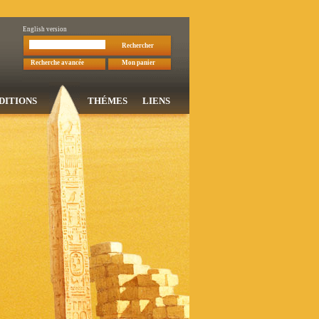
English version
Rechercher
Recherche avancée
Mon panier
DITIONS
THÉMES
LIENS