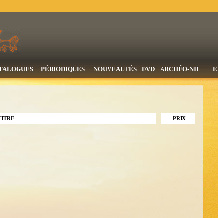
TALOGUES
PÉRIODIQUES
NOUVEAUTÉS
DVD
ARCHÉO-NIL
E
TITRE
PRIX