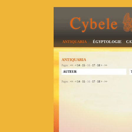
ANTIQUARIA
ÉGYPTOLOGIE
CA
ANTIQUARIA
Pages :
<<
-
<
14
-
15
- 16 -
17
-
18
>
-
>>
AUTEUR
Pages :
<<
-
<
14
-
15
- 16 -
17
-
18
>
-
>>