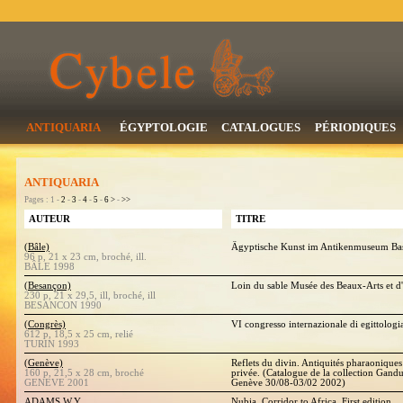
ANTIQUARIA
ÉGYPTOLOGIE
CATALOGUES
PÉRIODIQUES
ANTIQUARIA
Pages : 1 -
2
-
3
-
4
-
5
-
6
>
-
>>
AUTEUR
TITRE
(Bâle)
Ägyptische Kunst im Antikenmuseum B
96 p, 21 x 23 cm, broché, ill.
BÂLE 1998
(Besançon)
Loin du sable Musée des Beaux-Arts et 
230 p, 21 x 29,5, ill, broché, ill
BESANCON 1990
(Congrès)
VI congresso internazionale di egittologia
612 p, 18,5 x 25 cm, relié
TURIN 1993
(Genève)
Reflets du divin. Antiquités pharaoniques 
160 p, 21,5 x 28 cm, broché
privée. (Catalogue de la collection Gandur
GENEVE 2001
Genève 30/08-03/02 2002)
ADAMS W.Y.
Nubia. Corridor to Africa. First edition