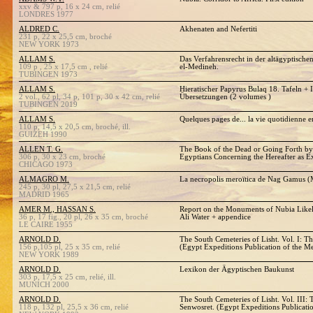
xxv & 797 p, 16 x 24 cm, relié
LONDRES 1977
ALDRED C.
Akhenaten and Nefertiti
231 p, 22 x 25,5 cm, broché
NEW YORK 1973
ALLAM S.
Das Verfahrensrecht in der altägyptische
109 p , 25 x 17,5 cm , relié
el-Medineh.
TUBINGEN 1973
ALLAM S.
Hieratischer Papyrus Bulaq 18. Tafeln +
2 vol., 62 pl, 34 p, 101 p, 30 x 42 cm, relié
Übersetzungen (2 volumes )
TUBINGEN 2019
ALLAM S.
Quelques pages de... la vie quotidienne 
110 p, 14,5 x 20,5 cm, broché, ill.
GUIZEH 1990
ALLEN T. G.
The Book of the Dead or Going Forth by 
306 p, 30 x 23 cm, broché
Egyptians Concerning the Hereafter as E
CHICAGO 1973
ALMAGRO M.
La necropolis meroïtica de Nag Gamus (
245 p, 30 pl, 27,5 x 21,5 cm, relié
MADRID 1965
AMER M., HASSAN S.
Report on the Monuments of Nubia Likel
36 p, 17 fig., 20 pl, 26 x 35 cm, broché
Ali Water + appendice
LE CAIRE 1955
ARNOLD D.
The South Cemeteries of Lisht. Vol. I: T
156 p,105 pl, 25 x 35 cm, relié
(Egypt Expeditions Publication of the Me
NEW YORK 1989
ARNOLD D.
Lexikon der Ägyptischen Baukunst
303 p, 17,5 x 25 cm, relié, ill.
MUNICH 2000
ARNOLD D.
The South Cemeteries of Lisht. Vol. III
118 p, 132 pl, 25,5 x 36 cm, relié
Senwosret. (Egypt Expeditions Publicatio