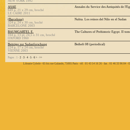
NEW YORK 1992
ASAE
Annales du Service des Antiquités de l'Eg
649 p, 21 x 29 cm, broché
LE CAIRE 2011
(Barcelone)
Nubia. Los reinos del Nilo en el Sudan
324 p, 24 x 30 cm, boché
BARCELONE 2003
BAUMGARTEL E.
The Cultures of Prehistoric Egypt. II tom
164 p, 13 pl, 24,5 x 31 cm, broché
OXFORD 1960
Beiträge zur Sudanforschung
Beiheft 08 (periodical)
224 p, 17 x 24 cm, broché
VIENNE 2003
Pages : 1 -
2
-
3
-
4
-
5
-
6
>
-
>>
Librarie Cybele - 65 bis rue Galande, 75005 Paris - tél : 01 43 54 16 26 - fax : 01 46 33 96 84