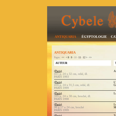
ANTIQUARIA
ÉGYPTOLOGIE
CA
ANTIQUARIA
Pages :
<<
-
<
8
-
9
- 10 -
11
-
12
>
-
>>
AUTEUR
(Paris)
A
411 p, 24 x 32 cm, relié, ill.
PARIS 1993
(Paris)
L
416 p, 24 x 31,5 cm, relié, ill.
Gr
PARIS 1999
(Paris)
L
335 p, 24 x 30 cm, broché, ill.
PARIS 1998
(Paris)
L
96 p,17 x 24 cm, broché
M
PARIS 1999
(Paris)
T