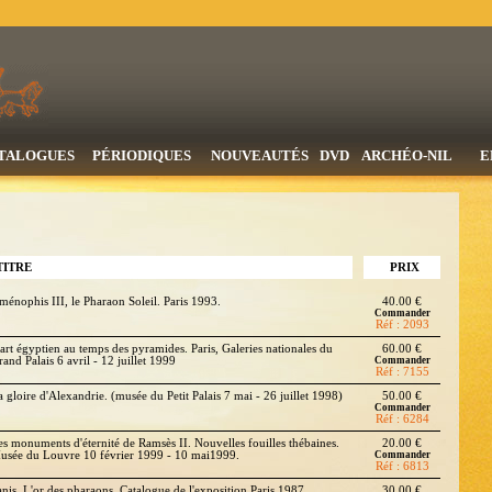
TALOGUES
PÉRIODIQUES
NOUVEAUTÉS
DVD
ARCHÉO-NIL
E
TITRE
PRIX
ménophis III, le Pharaon Soleil. Paris 1993.
40.00 €
Commander
Réf : 2093
'art égyptien au temps des pyramides. Paris, Galeries nationales du
60.00 €
and Palais 6 avril - 12 juillet 1999
Commander
Réf : 7155
a gloire d'Alexandrie. (musée du Petit Palais 7 mai - 26 juillet 1998)
50.00 €
Commander
Réf : 6284
es monuments d'éternité de Ramsès II. Nouvelles fouilles thébaines.
20.00 €
usée du Louvre 10 février 1999 - 10 mai1999.
Commander
Réf : 6813
anis, L'or des pharaons. Catalogue de l'exposition Paris 1987
30.00 €