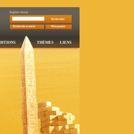
English version
Rechercher
Recherche avancée
Mon panier
DITIONS
THÉMES
LIENS