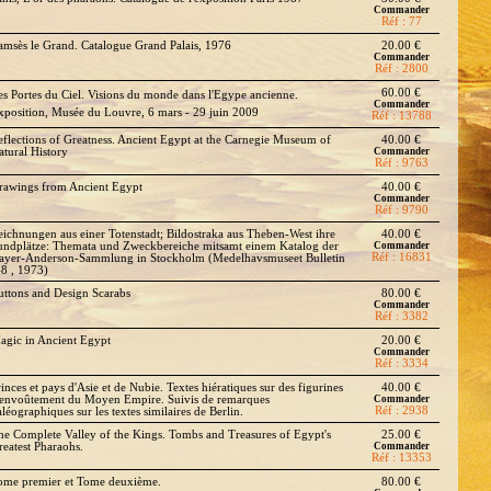
Commander
Réf : 77
amsès le Grand. Catalogue Grand Palais, 1976
20.00 €
Commander
Réf : 2800
60.00 €
Les Portes du Ciel. Visions du monde dans l'Egype ancienne.
Commander
xposition, Musée du Louvre, 6 mars - 29 juin 2009
Réf : 13788
eflections of Greatness. Ancient Egypt at the Carnegie Museum of
40.00 €
atural History
Commander
Réf : 9763
rawings from Ancient Egypt
40.00 €
Commander
Réf : 9790
eichnungen aus einer Totenstadt; Bildostraka aus Theben-West ihre
40.00 €
undplätze: Themata und Zweckbereiche mitsamt einem Katalog der
Commander
Réf : 16831
ayer-Anderson-Sammlung in Stockholm (Medelhavsmuseet Bulletin
-8 , 1973)
uttons and Design Scarabs
80.00 €
Commander
Réf : 3382
agic in Ancient Egypt
20.00 €
Commander
Réf : 3334
inces et pays d'Asie et de Nubie. Textes hiératiques sur des figurines
40.00 €
'envoûtement du Moyen Empire. Suivis de remarques
Commander
Réf : 2938
léographiques sur les textes similaires de Berlin.
he Complete Valley of the Kings. Tombs and Treasures of Egypt's
25.00 €
reatest Pharaohs.
Commander
Réf : 13353
ome premier et Tome deuxième.
80.00 €