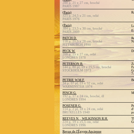
288 p, 21 x 27 cm, broché
PARIS 1987
(Paris)
R
325 p, 24,5 x 21 cm, relié
PARIS 1976
(Paris)

384 p, 23,5 x 30 cm, broché
E
PARIS 2009
PATCH D.
R
118 p, 21,5 x 28 cm, broché
N
PITTSBURGH 1990
PECK W.
D
208 p, 25 x 27 cm, relié
LONDRES 1978
PETERSON B.
Z
144 p, 80 pl, 19 x 25,5 cm, broché
F
STOCKHOLM 1973
G
7
PETRIE W.M.F.
B
34 p, 37 pl, 23 x 32 cm, relié
WARMINSTER 1974
PINCH G.
M
192 p, 17 x 24 cm, broché, ill
LONDRES 1994
POSENER G.
Pr
114 p, 2 pl, 18 x 24 cm, relié
d
BRUXELLES 1940
pa
REEVES N. , WILKINSON R.H.
T
224 p, 19 x 25,5 cm, relié
G
LONDRES 1996
Revue de l'Égypte Ancienne
T