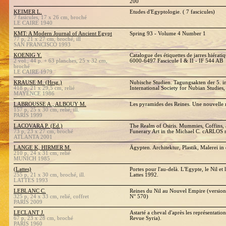
200
KEIMER L.
Etudes d'Egyptologie. ( 7 fascicules)
7 fasicules, 17 x 26 cm, broché
LE CAIRE 1940
KMT: A Modern Journal of Ancient Egypt
Spring 93 - Volume 4 Number 1
77 p, 21 x 27 cm, broché, ill
SAN FRANCISCO 1993
KOENIG Y.
Catalogue des étiquettes de jarres hiérat
2 vol., 44 p. + 63 planches, 25 x 32 cm,
6000-6497 Fascicule I & II - IF 544 AB
broché
LE CAIRE 1979
KRAUSE M. (Hrsg.)
Nubische Studien. Tagungsakten der 5. i
418 p, 21 x 29,5 cm, relié
International Society for Nubian Studies
MAYENCE 1986
LABROUSSE A., ALBOUY M.
Les pyramides des Reines. Une nouvelle 
157 p, 25 x 30 cm, relié, ill.
PARIS 1999
LACOVARA P. (Ed.)
The Realm of Osiris. Mummies, Coffins,
73 p, 23 x 27 cm, broché
Funerary Art in the Michael C. cARL
ATLANTA 2001
LANGE K, HIRMER M.
Ägypten. Architektur, Plastik, Malerei in
210 p, 24 x 31 cm, relié
MUNICH 1985
(Lattes)
Portes pour l'au-delà. L'Egypte, le Nil et
255 p, 21 x 30 cm, broché, ill.
Lattes 1992.
LATTES 1993
LEBLANC C.
Reines du Nil au Nouvel Empire (version
325 p, 24 x 33 cm, relié, coffret
N° 570)
PARIS 2009
LECLANT J.
Astarté a cheval d'après les représentation
67 p, 23 x 28 cm, broché
Revue Syria).
PARIS 1960