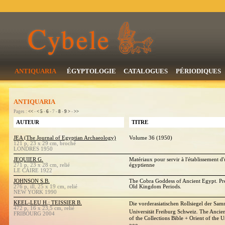
ANTIQUARIA
ÉGYPTOLOGIE
CATALOGUES
PÉRIODIQUES
ANTIQUARIA
Pages :
<<
-
<
5
-
6
- 7 -
8
-
9
>
-
>>
AUTEUR
TITRE
JEA (The Journal of Egyptian Archaeology)
Volume 36 (1950)
121 p, 23 x 29 cm, broché
LONDRES 1950
JEQUIER G.
Matériaux pour servir à l'établissement d
271 p, 23 x 28 cm, relié
égyptienne
LE CAIRE 1922
JOHNSON S.B.
The Cobra Goddess of Ancient Egypt. Pre
276 p, ill, 25 x 19 cm, relié
Old Kingdom Periods.
NEW YORK 1990
KEEL-LEU H.; TEISSIER B.
Die vorderasiatischen Rollsiegel der Samm
472 p, 16 x 23,5 cm, relié
Universität Freiburg Schweiz. The Ancien
FRIBOURG 2004
of the Collections Bible + Orient of the