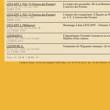
LECLANT J. (Ed.) (L'Univers des Formes)
Le temps des pyramides. De la préhistoir
347 p, ill, 22 x 28 cm, relié
L'univers des Formes
PARIS 1978
LECLANT J. (Ed.) (L'Univers des Formes)
L'empire des conquérants. L'Égypte au
347 p, 20 x 24 cm, relié
av. J.-C. L'univers des Formes
PARIS 1979
LECLANT J. (Mélanges)
Hommage à Jean LECLANT - Volumes 1,2
4 Vol, 27 x 20 cm, broché, ill
LE CAIRE 1994
LEEMANS C.
L'égyptologue Conrade Leemans et sa co
105 p, 16 x 24,5 cm, broché
l'histoire d'une science
LEIDEN 1973
LEFEBVRE G.
Grammaire de l'Egyptien classique. (2e é
471 p, 21 x 28,5 cm, broché
LE CAIRE 1990
Pages :
<<
-
<
5
-
6
- 7 -
8
-
9
>
-
>>
Librarie Cybele - 65 bis rue Galande, 75005 Paris - tél : 01 43 54 16 26 - fax : 01 46 33 96 84