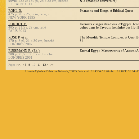
xxviii, 232 & 139 pl, 25 x 35 cm, broché
& 2 (manque couverture)
LE CAIRE 1911
ROHL D.
Pharaohs and Kings. A Biblical Quest
425 p, 20 x 25,5 cm, relié, ill.
NEW YORK 1995
RONDOT V.
Derniers visages des dieux d'Egypte. Ico
405 p, 21,5 x 29 cm, relié
cultes dans le Fayoum hellénisé des IIe-II
PARIS 2013
ROSE P. et al.
The Meroitic Temple Complex at Qasr I
170 p, 8 pl, 21 x 30 cm, broché
84
LONDRES 2007
RUSSMANN R. (Ed.)
Eternal Egypt. Masterworks of Ancient A
288 p, 25,5 x 30,5 cm, broché
LONDRES 2001
Pages :
<<
-
<
8
-
9
- 10 -
11
-
12
>
-
>>
Librarie Cybele - 65 bis rue Galande, 75005 Paris - tél : 01 43 54 16 26 - fax : 01 46 33 96 84