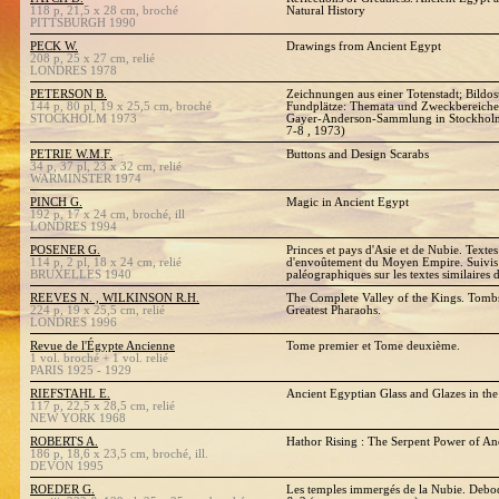
118 p, 21,5 x 28 cm, broché
Natural History
PITTSBURGH 1990
PECK W.
Drawings from Ancient Egypt
208 p, 25 x 27 cm, relié
LONDRES 1978
PETERSON B.
Zeichnungen aus einer Totenstadt; Bildos
144 p, 80 pl, 19 x 25,5 cm, broché
Fundplätze: Themata und Zweckbereiche
STOCKHOLM 1973
Gayer-Anderson-Sammlung in Stockholm
7-8 , 1973)
PETRIE W.M.F.
Buttons and Design Scarabs
34 p, 37 pl, 23 x 32 cm, relié
WARMINSTER 1974
PINCH G.
Magic in Ancient Egypt
192 p, 17 x 24 cm, broché, ill
LONDRES 1994
POSENER G.
Princes et pays d'Asie et de Nubie. Textes
114 p, 2 pl, 18 x 24 cm, relié
d'envoûtement du Moyen Empire. Suivis
BRUXELLES 1940
paléographiques sur les textes similaires 
REEVES N. , WILKINSON R.H.
The Complete Valley of the Kings. Tombs
224 p, 19 x 25,5 cm, relié
Greatest Pharaohs.
LONDRES 1996
Revue de l'Égypte Ancienne
Tome premier et Tome deuxième.
1 vol. broché + 1 vol. relié
PARIS 1925 - 1929
RIEFSTAHL E.
Ancient Egyptian Glass and Glazes in t
117 p, 22,5 x 28,5 cm, relié
NEW YORK 1968
ROBERTS A.
Hathor Rising : The Serpent Power of An
186 p, 18,6 x 23,5 cm, broché, ill.
DEVON 1995
ROEDER G.
Les temples immergés de la Nubie. Debo