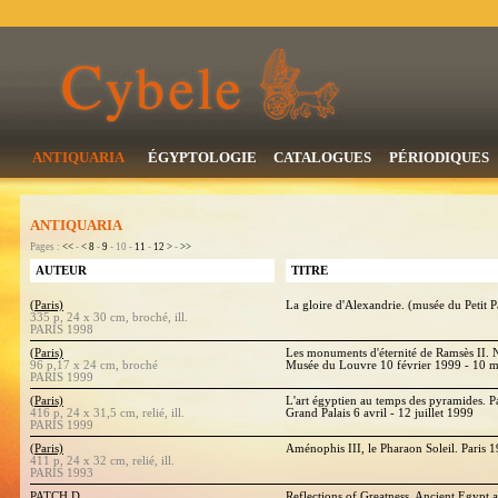
ANTIQUARIA
ÉGYPTOLOGIE
CATALOGUES
PÉRIODIQUES
ANTIQUARIA
Pages :
<<
-
<
8
-
9
- 10 -
11
-
12
>
-
>>
AUTEUR
TITRE
(Paris)
La gloire d'Alexandrie. (musée du Petit Pa
335 p, 24 x 30 cm, broché, ill.
PARIS 1998
(Paris)
Les monuments d'éternité de Ramsès II. N
96 p,17 x 24 cm, broché
Musée du Louvre 10 février 1999 - 10 
PARIS 1999
(Paris)
L'art égyptien au temps des pyramides. Pa
416 p, 24 x 31,5 cm, relié, ill.
Grand Palais 6 avril - 12 juillet 1999
PARIS 1999
(Paris)
Aménophis III, le Pharaon Soleil. Paris 
411 p, 24 x 32 cm, relié, ill.
PARIS 1993
PATCH D.
Reflections of Greatness. Ancient Egypt