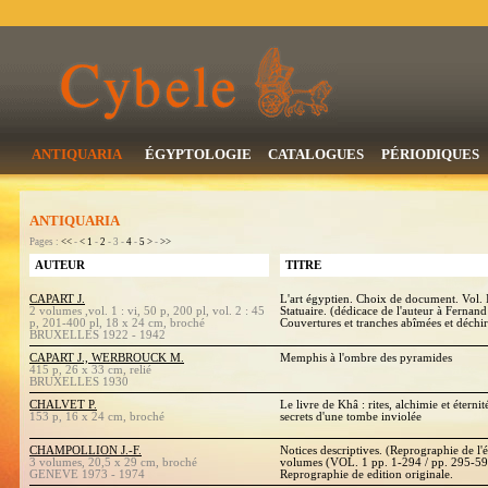
ANTIQUARIA
ÉGYPTOLOGIE
CATALOGUES
PÉRIODIQUES
ANTIQUARIA
Pages :
<<
-
<
1
-
2
- 3 -
4
-
5
>
-
>>
AUTEUR
TITRE
CAPART J.
L'art égyptien. Choix de document. Vol. I
2 volumes ,vol. 1 : vi, 50 p, 200 pl, vol. 2 : 45
Statuaire. (dédicace de l'auteur à Ferna
p, 201-400 pl, 18 x 24 cm, broché
Couvertures et tranches abîmées et déchi
BRUXELLES 1922 - 1942
CAPART J., WERBROUCK M.
Memphis à l'ombre des pyramides
415 p, 26 x 33 cm, relié
BRUXELLES 1930
CHALVET P.
Le livre de Khâ : rites, alchimie et étern
153 p, 16 x 24 cm, broché
secrets d'une tombe inviolée
CHAMPOLLION J.-F.
Notices descriptives. (Reprographie de l'é
3 volumes, 20,5 x 29 cm, broché
volumes (VOL. 1 pp. 1-294 / pp. 295-5
GENEVE 1973 - 1974
Reprographie de edition originale.