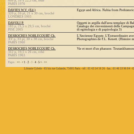
686 p, 18 x 22,5 cm, relié
PARIS 1976
DAVIES W.V. (Ed.)
Egypt and Africa. Nubia from Prehistoric
320 p, 16 pl, 21 x 30 cm, broché
LONDRES 1993
DAVOLI P.
Oggetti in argilla dall'area templare di 
183 p, 21,5 x 29,5 cm, broché
Catalogo dei rinvenimenti delle Campag
PISE 2005
di egittologia e di papirologia 3)
DESROCHES NOBLECOURT Ch.
L'Ancienne Egypte. L'Extraordinaire ave
XV p, 33 pl, 30 x 38 cm, broché
Photographies de F.L. Kenett. (Histoire m
PARIS 1960
DESROCHES NOBLECOURT Ch.
Vie et mort d'un pharaon: Toutankhamon
312 p, 19,5 x 26 cm, relié
PARIS 1963
Pages :
<<
-
<
1
-
2
- 3 -
4
-
5
>
-
>>
Librarie Cybele - 65 bis rue Galande, 75005 Paris - tél : 01 43 54 16 26 - fax : 01 46 33 96 84