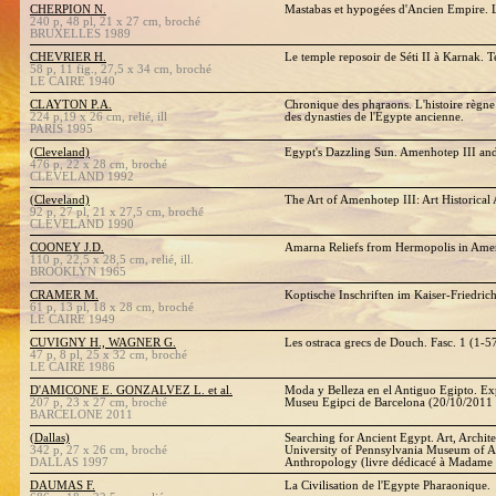
CHERPION N.
Mastabas et hypogées d'Ancien Empire. L
240 p, 48 pl, 21 x 27 cm, broché
BRUXELLES 1989
CHEVRIER H.
Le temple reposoir de Séti II à Karnak. Te
58 p, 11 fig., 27,5 x 34 cm, broché
LE CAIRE 1940
CLAYTON P.A.
Chronique des pharaons. L'histoire règne
224 p,19 x 26 cm, relié, ill
des dynasties de l'Égypte ancienne.
PARIS 1995
(Cleveland)
Egypt's Dazzling Sun. Amenhotep III an
476 p, 22 x 28 cm, broché
CLEVELAND 1992
(Cleveland)
The Art of Amenhotep III: Art Historical 
92 p, 27 pl, 21 x 27,5 cm, broché
CLEVELAND 1990
COONEY J.D.
Amarna Reliefs from Hermopolis in Amer
110 p, 22,5 x 28,5 cm, relié, ill.
BROOKLYN 1965
CRAMER M.
Koptische Inschriften im Kaiser-Friedri
61 p, 13 pl, 18 x 28 cm, broché
LE CAIRE 1949
CUVIGNY H., WAGNER G.
Les ostraca grecs de Douch. Fasc. 1 (1-5
47 p, 8 pl, 25 x 32 cm, broché
LE CAIRE 1986
D'AMICONE E. GONZALVEZ L. et al.
Moda y Belleza en el Antiguo Egipto. Ex
207 p, 23 x 27 cm, broché
Museu Egipci de Barcelona (20/10/2011 
BARCELONE 2011
(Dallas)
Searching for Ancient Egypt. Art, Archite
342 p, 27 x 26 cm, broché
University of Pennsylvania Museum of 
DALLAS 1997
Anthropology (livre dédicacé à Madame
DAUMAS F.
La Civilisation de l'Egypte Pharaonique.