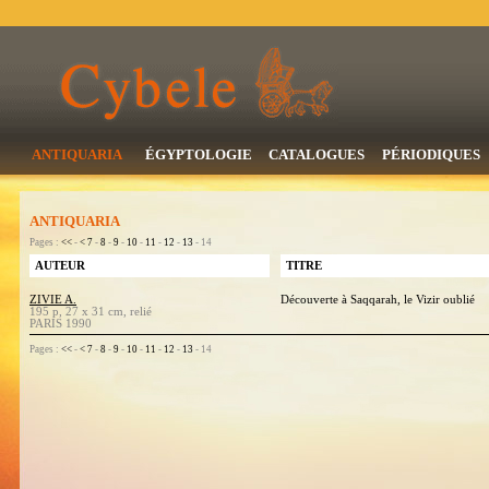
ANTIQUARIA
ÉGYPTOLOGIE
CATALOGUES
PÉRIODIQUES
ANTIQUARIA
Pages :
<<
-
<
7
-
8
-
9
-
10
-
11
-
12
-
13
- 14
AUTEUR
TITRE
ZIVIE A.
Découverte à Saqqarah, le Vizir oublié
195 p, 27 x 31 cm, relié
PARIS 1990
Pages :
<<
-
<
7
-
8
-
9
-
10
-
11
-
12
-
13
- 14