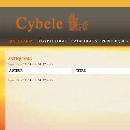
ANTIQUARIA
ÉGYPTOLOGIE
CATALOGUES
PÉRIODIQUES
ANTIQUARIA
Pages :
<<
-
<
13
-
14
- 15 -
16
-
17
>
-
>>
AUTEUR
TITRE
Pages :
<<
-
<
13
-
14
- 15 -
16
-
17
>
-
>>