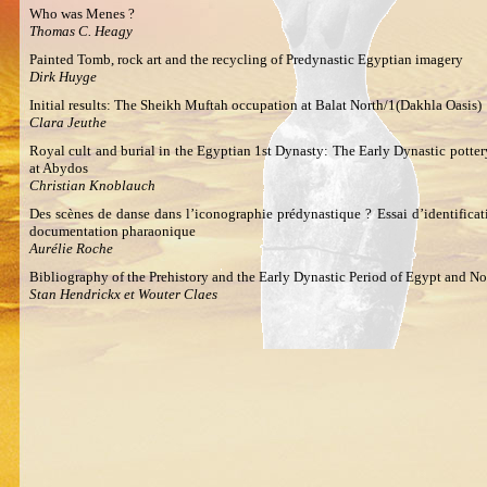
Who was Menes ?
Thomas C. Heagy
Painted Tomb, rock art and the recycling of Predynastic Egyptian imagery
Dirk Huyge
Initial results: The Sheikh Muftah occupation at Balat North/1(Dakhla Oasis)
Clara Jeuthe
Royal cult and burial in the Egyptian 1st Dynasty: The Early Dynastic pottery
at Abydos
Christian Knoblauch
Des scènes de danse dans l’iconographie prédynastique ? Essai d’identificati
documentation pharaonique
Aurélie Roche
Bibliography of the Prehistory and the Early Dynastic Period of Egypt and N
Stan Hendrickx et Wouter Claes