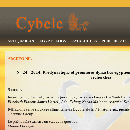
ANTIQUARIAN
EGYPTOLOGY
CATALOGUES
PERIODICALS
ARCHÉO-NIL
N° 24 - 2014. Prédynastique et premières dynasties égyptien
recherches
Summary :
Investigating the Predynastic origins of greywacke working in the Wadi Ha
Elizabeth Bloxam, James Harrell, Adel Kelany, Norah Moloney, Ashraf el-Se
Réflexions sur le stockage alimentaire en Égypte, de la Préhistoire aux premiè
Tiphaine Dachy
Le phénomène tasien : un état de la question
Maude Ehrenfeld