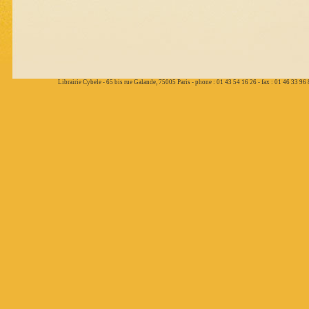
Librairie Cybele - 65 bis rue Galande, 75005 Paris - phone : 01 43 54 16 26 - fax : 01 46 33 