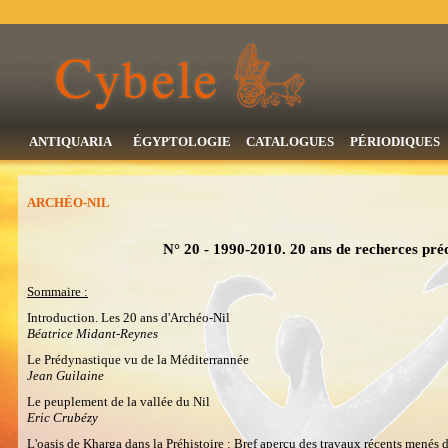
ANTIQUARIA
ÉGYPTOLOGIE
CATALOGUES
PÉRIODIQUES
ARCHÉO-NIL
N° 20 - 1990-2010. 20 ans de recherces pré
Sommaire :
Introduction. Les 20 ans d'Archéo-Nil
Béatrice Midant-Reynes
Le Prédynastique vu de la Méditerrannée
Jean Guilaine
Le peuplement de la vallée du Nil
Eric Crubézy
L'oasis de Kharga dans la Préhistoire : Bref aperçu des travaux récents menés 