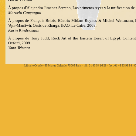
À propos d'Alejandro Jiménez Serrano, Los primeros reyes y la unificacion de 
Marcelo Campagno
À propos de François Briois, Béatrix Midant-Reynes & Michel Wuttmann, 
'Ayn-Manâwir. Oasis de Kharga. IFAO, Le Caire, 2008.
Karin Kindermann
À propos de Tony Judd, Rock Art of the Eastern Desert of Egypt. Content,
Oxford, 2009.
Yann Tristant
Librarie Cybele - 65 bis rue Galande, 75005 Paris - tél : 01 43 54 16 26 - fax : 01 46 33 96 84