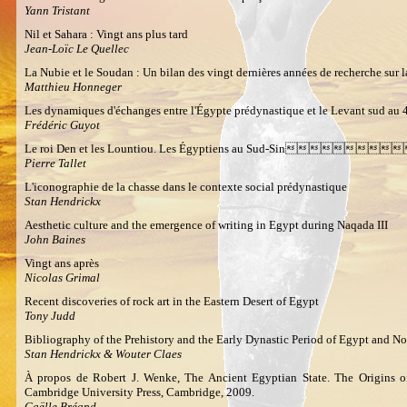
Yann Tristant
Nil et Sahara : Vingt ans plus tard
Jean-Loïc Le Quellec
La Nubie et le Soudan : Un bilan des vingt dernières années de recherche sur la
Matthieu Honneger
Les dynamiques d'échanges entre l'Égypte prédynastique et le Levant sud au 
Frédéric Guyot
Le roi Den et les Lountiou. Les Égyptiens au Sud-Sin
Pierre Tallet
L'iconographie de la chasse dans le contexte social prédynastique
Stan Hendrickx
Aesthetic culture and the emergence of writing in Egypt during Naqada III
John Baines
Vingt ans après
Nicolas Grimal
Recent discoveries of rock art in the Eastern Desert of Egypt
Tony Judd
Bibliography of the Prehistory and the Early Dynastic Period of Egypt and N
Stan Hendrickx & Wouter Claes
À propos de Robert J. Wenke, The Ancient Egyptian State. The Origins o
Cambridge University Press, Cambridge, 2009.
Gaëlle Bréand