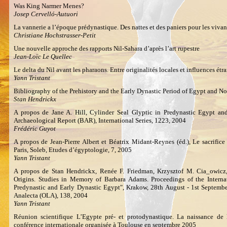
Was King Narmer Menes?
Josep Cervelló-Autuori
La vannerie a l’époque prédynastique. Des nattes et des paniers pour les viva
Christiane Hochstrasser-Petit
Une nouvelle approche des rapports Nil-Sahara d’après l’art rupestre
Jean-Loïc Le Quellec
Le delta du Nil avant les pharaons. Entre originalités locales et influences étr
Yann Tristant
Bibliography of the Prehistory and the Early Dynastic Period of Egypt and N
Stan Hendrickx
A propos de Jane A. Hill, Cylinder Seal Glyptic in Predynastic Egypt an
Archaeological Report (BAR), International Series, 1223, 2004
Frédéric Guyot
A propos de Jean-Pierre Albert et Béatrix Midant-Reynes (éd.), Le sacrific
Paris, Soleb, Etudes d’égyptologie, 7, 2005
Yann Tristant
A propos de Stan Hendrickx, Renée F. Friedman, Krzysztof M. Cia_owicz, 
Origins. Studies in Memory of Barbara Adams. Proceedings of the Internat
Predynastic and Early Dynastic Egypt", Krakow, 28th August - 1st Septembe
Analecta (OLA), 138, 2004
Yann Tristant
Réunion scientifique L’Egypte pré- et protodynastique. La naissance de
conférence internationale organisée à Toulouse en septembre 2005