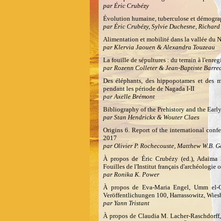
par Éric Crubézy
Évolution humaine, tuberculose et démogra
par Éric Crubézy, Sylvie Duchesne, Richar
Alimentation et mobilité dans la vallée du N
par Klervia Jaouen & Alexandra Touzeau
La fouille de sépultures : du terrain à l'enr
par Rozenn Colleter & Jean-Baptiste Barre
Des éléphants, des hippopotames et des m
pendant les période de Nagada I-II
par Axelle Brémont
Bibliography of the Prehistory and the Ear
par Stan Hendrickx & Wouter Claes
Origins 6. Report of the international conf
2017
par Olivier P. Rochecouste, Matthew W.B. G
À propos de Éric Crubézy (ed.), Adaïma 
Fouilles de l'Institut français d'archéologie 
par Ronika K. Power
À propos de Eva-Maria Engel, Umm el-Qa
Veröffentlichungen 100, Harrassowitz, Wie
par Yann Tristant
À propos de Claudia M. Lacher-Raschdorff,