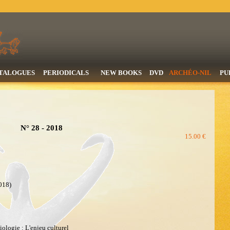
TALOGUES
PERIODICALS
NEW BOOKS
DVD
ARCHÉO-NIL
PU
N° 28 - 2018
15.00 €
018)
iologie : L'enjeu culturel