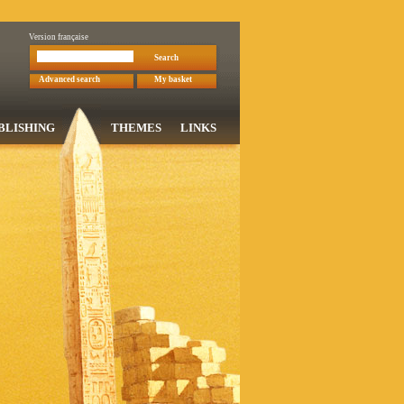
Version française
Search
Advanced search
My basket
BLISHING
THEMES
LINKS