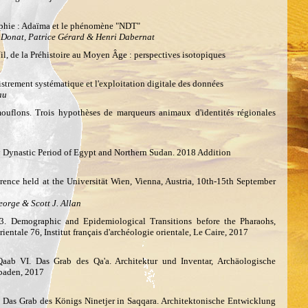
phie : Adaïma et le phénomène "NDT"
d Donat, Patrice Gérard & Henri Dabernat
il, de la Préhistoire au Moyen Âge : perspectives isotopiques
egistrement systématique et l'exploitation digitale des données
au
ouflons. Trois hypothèses de marqueurs animaux d'identités régionales
ly Dynastic Period of Egypt and Northern Sudan. 2018 Addition
erence held at the Universität Wien, Vienna, Austria, 10th-15th September
eorge & Scott J. Allan
3. Demographic and Epidemiological Transitions before the Pharaohs,
orientale 76, Institut français d'archéologie orientale, Le Caire, 2017
ab VI. Das Grab des Qa'a. Architektur und Inventar, Archäologische
sbaden, 2017
 Das Grab des Königs Ninetjer in Saqqara. Architektonische Entwicklung