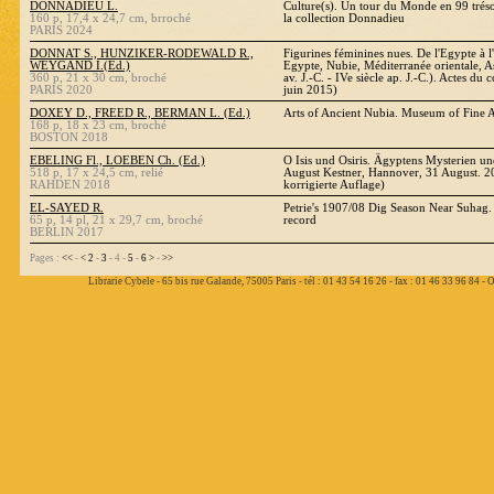
DONNADIEU L.
Culture(s). Un tour du Monde en 99 tréso
160 p, 17,4 x 24,7 cm, brroché
la collection Donnadieu
PARIS 2024
DONNAT S., HUNZIKER-RODEWALD R.,
Figurines féminines nues. De l'Egypte à l
WEYGAND I.(Ed.)
Egypte, Nubie, Méditerranée orientale, As
360 p, 21 x 30 cm, broché
av. J.-C. - IVe siècle ap. J.-C.). Actes d
PARIS 2020
juin 2015)
DOXEY D., FREED R., BERMAN L. (Ed.)
Arts of Ancient Nubia. Museum of Fine A
168 p, 18 x 23 cm, broché
BOSTON 2018
EBELING Fl., LOEBEN Ch. (Ed.)
O Isis und Osiris. Ägyptens Mysterien u
518 p, 17 x 24,5 cm, relié
August Kestner, Hannover, 31 August. 20
RAHDEN 2018
korrigierte Auflage)
EL-SAYED R.
Petrie's 1907/08 Dig Season Near Suhag.
65 p, 14 pl, 21 x 29,7 cm, broché
record
BERLIN 2017
Pages :
<<
-
<
2
-
3
- 4 -
5
-
6
>
-
>>
Librarie Cybele - 65 bis rue Galande, 75005 Paris - tél : 01 43 54 16 26 - fax : 01 46 33 96 84