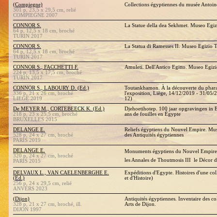
(Compiegne)
Collections égyptiennes du musée Antoi
301 p, 23,5 x 29,5 cm, relié
COMPIEGNE 2007
CONNOR S.
La Statue della dea Sekhmet. Museo Egiz
64 p, 12,5 x 18 cm, broché
TURIN 2017
CONNOR S.
La Statua di Ramesses II. Museo Egizio 
64 p, 12,5 x 18 cm, broché
TURIN 2017
CONNOR S., FACCHETTI F.
Amuleti. Dell'Antico Egitto. Museo Egiz
224 p, 13,5 x 17,5 cm, broché
TURIN 2017
CONNOR S., LABOURY D. (Ed.)
Toutankhamon. À la découverte du phara
336 p, 21 x 26 cm, broché
l'exposition, Liège, 14/12/2019 - 31/05/
LIEGE 2019
12)
De MEYER M., CORTEBEECK K. (Ed.)
Djehoetihotep. 100 jaar opgravingen in 
218 p, 23 x 25,5 cm, broché
ans de fouilles en Égypte
BRUXELLES 2015
DELANGE E.
Reliefs égyptiens du Nouvel Empire. Mu
528 p, 24 x 27 cm, broché
des Antiquités égyptiennes
PARIS 2019
DELANGE E.
Monuments égyptiens du Nouvel Empire. 
320 p, 24 x 27 cm, broché
les Annales de Thoutmosis III  le Décor d
PARIS 2015
DELVAUX L., VAN CAELENBERGHE E.
Expéditions d'Egypte. Histoires d'une co
(Ed.)
et d'Histoire)
256 p, 24 x 29,5 cm, relié
ANVERS 2023
(Dijon)
Antiquités égyptiennes. Inventaire des c
328 p, 21 x 27 cm, broché, ill.
Arts de Dijon.
DIJON 1997