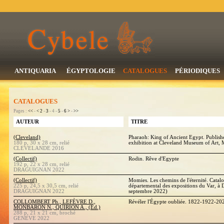
ANTIQUARIA
ÉGYPTOLOGIE
CATALOGUES
PÉRIODIQUES
CATALOGUES
Pages :
<<
-
<
2
-
3
- 4 -
5
-
6
>
-
>>
AUTEUR
TITRE
(Cleveland)
Pharaoh: King of Ancient Egypt. Publishe
180 p, 30 x 28 cm, relié
exhibition at Cleveland Museum of Art, 
CLEVELANDE 2016
(Collectif)
Rodin. Rêve d'Egypte
192 p, 22 x 28 cm, relié
DRAGUIGNAN 2022
(Collectif)
Momies. Les chemins de l'éternité. Catalo
225 p, 24,5 x 30,5 cm, relié
départemental des expositions du Var, à 
DRAGUIGNAN 2022
septembre 2022)
COLLOMBERT Ph., LEFÈVRE D.,
Révéler l'Égypte oubliée. 1822-1922-2
MONBARON N., QUIRION A., (Ed.)
288 p, 21 x 21 cm, broché
GENEVE 2022