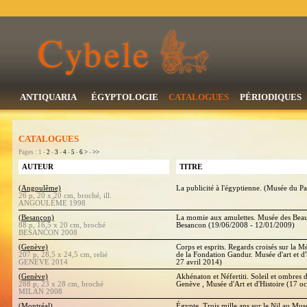
ANTIQUARIA
ÉGYPTOLOGIE
CATALOGUES
PÉRIODIQUES
CATALOGUES
Pages : 1 -
2
-
3
-
4
-
5
-
6
>
-
>>
AUTEUR
TITRE
(Angoulême)
La publicité à l'égyptienne. (Musée du Pa
26 p, 20 x 20 cm, broché, ill.
ANGOULÊME 1998
(Besançon)
La momie aux amulettes. Musée des Beau
88 p, 16,5 x 20 cm, broché
Besancon (19/06/2008 - 12/01/2009)
BESANCON 2008
(Genève)
Corps et esprits. Regards croisés sur la M
207 p, 28,5 x 24,5 cm, relié
de la Fondation Gandur. Musée d'art et d'
GENEVE 2014
27 avril 2014)
(Genève)
Akhénaton et Néfertiti. Soleil et ombres 
288 p, 23 x 28 cm, broché
Genève , Musée d'Art et d'Histoire (17 o
MILAN 2008
(Montréal)
Égypte. Trois mille ans sur le Nil au Musé