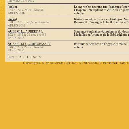
NEW HAVEN 2012
(Arles)
La mort n'est pas une fin. Pratiques funé
223 p, 22 x 28 cm, broché
Cléopâtre. 28 septembre 2002 au 05 janv
ARLES 2002
antique
(Arles)
Khâemouaset, le prince archéologue. Savo
328 p, 22,5 x 28,5 cm, broché
Ramsès II. Catalogue Arles 8 octobre 20
ARLES 2016
AUBERT L., AUBERT J.F.
Statuettes funéraires égyptiennes du dép
192 p, 16,5 x 24 cm, broché
Médailles et Antiques de la Bibliothèque 
PARIS 2005
AUBERT M.F., CORTOPASSI R.
Portraits funéraires de l'Égypte romaine.
348 p, 21 x 27 cm, broché
et bois
PARIS 2008
Pages : 1 -
2
-
3
-
4
-
5
-
6
>
-
>>
Librarie Cybele - 65 bis rue Galande, 75005 Paris - tél : 01 43 54 16 26 - fax : 01 46 33 96 84