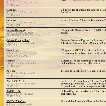
66 p, 22 x 28,5 cm, broché
PARIS 2023
(Montréal)
L'Égypte des pharaons. De Khéops à Rams
66 p, 22 x 28,5 cm, broché
Lumières
PARIS 2024
(Montréal)
Reines d'Egypte. Album de l'exposition Po
66 p, 22 x 28,5 cm, broché
PARIS 2018
(Musée Bargoin)
L'Égypte de Marcelle Baud 1890-1987. L
240 p, 24 x 30 cm, relié
dessins
CLERMONT-FERRAND 2021
(Musée Champollion)
Dieux et déesses d'Égypte. Le Panthéon 
112 p, 20 x 23 cm, broché
Vif, Musée Champollion, 29 mars - 29 s
VIF 2024
(Neuchâtel)
L'Égypte au MEN. Regards croisés. Les c
496 p, 21,5 x 27,5 cm, relié
d'ethnographie de Neuchâtel. Edité par 
NEUCHÂTEL 2021
(Ramsès)
Ramsès & l'or des pharaons, l'exposition
114 p, 22 x 29 cm, broché
de La Villette. Beaux Arts Hors-série
PARIS 2023
Al-Thani
Trésors de la collection Al Thani à l'hôte
392 p, 22 x 28,5 cm, relié
PARIS 2021
AMELINEAU E.
Sur la piste d'Osiris. Émile-Clément Amé
272 p, 22 x 28 cm, broché
égyptologue vendéen - Catalogue d'exposi
PARIS 2021
Exposition du 6 mai au 4 septembre 202
ANDREU G.
Objets d'Égypte. Des rives du Nil aux bo
240 p, 24 x 26 cm, relié
archéologique
PARIS 2009
ANTONARAS A.
Fire and Sand. Ancient Glass in the Prin
388 p, 26 x 30 cm, relié