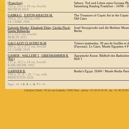
(Francfort)
Sahure. Tod und Leben eines Grossen Ph
352 p, 24,5 x 30 cm, broché
Sammlung Katalog Frankfurt - 24/06 - 
MUNICH 2010
GABRA G., EATON-KRAUSS M.
The Treasures of Coptic Art in the Copt
284 p, 25 x 34 cm, relié
Old Cairo
LE CAIRE 2006
Gabriele Mietke; Elisabeth Ehler; Cäcilia Fluck;
Josef Strzygowski und die Berliner Muse
Gisela Helmecke
Berlin
21 x 22,5 cm, broché
BERLIN 2012
GALLAZZI CLAUDIO H-M
Trésors inattendus. 30 ans de fouilles et 
289 p, 21 x 27,5 cm, broché
(Fayoum). Le Caire, Musée Egyptien 4 Fé
LE CAIRE 2019
GAMER - WALLERT I., GRIESHAMMER R.
Ägyptische Kunst. Bildheft des Badisch
(Ed.)
Heft 1
132 p, 16,5 x 24 cm, broché
KARLSRUHE 1992
GARNIER B.
Rodin's Egypt. ISAW / Musée Rodin Pari
136 p, 21, 6 × 26, 7 cm, relié
PRINCETON 2026
Pages :
<<
-
<
3
-
4
- 5 -
6
-
7
>
-
>>
Librairie Cybele - 65 bis rue Galande, 75005 Paris - phone : 01 43 54 16 26 - fax : 01 46 33 