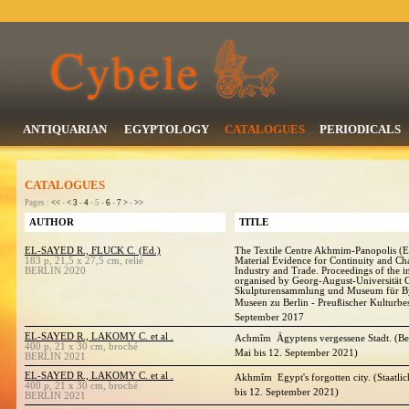
ANTIQUARIAN
EGYPTOLOGY
CATALOGUES
PERIODICALS
CATALOGUES
Pages :
<<
-
<
3
-
4
- 5 -
6
-
7
>
-
>>
AUTHOR
TITLE
EL-SAYED R., FLUCK C. (Ed.)
The Textile Centre Akhmim-Panopolis (Eg
183 p, 21,5 x 27,5 cm, relié
Material Evidence for Continuity and Cha
BERLIN 2020
Industry and Trade. Proceedings of the i
organised by Georg-August-Universität G
Skulpturensammlung und Museum für Byz
Museen zu Berlin - Preußischer Kulturbes
September 2017
EL-SAYED R., LAKOMY C. et al .
Achmîm  Ägyptens vergessene Stadt. (Be
400 p, 21 x 30 cm, broché
Mai bis 12. September 2021)
BERLIN 2021
EL-SAYED R., LAKOMY C. et al .
Akhmîm  Egypt's forgotten city. (Staatl
400 p, 21 x 30 cm, broché
bis 12. September 2021)
BERLIN 2021