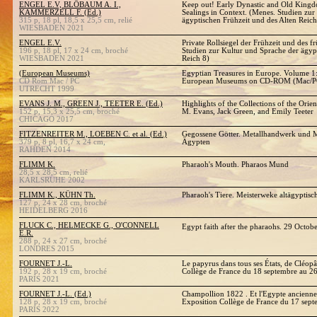
ENGEL E.V, BLÖBAUM A. I.,
Keep out! Early Dynastic and Old Kingd
KAMMERZELL F. (Ed.)
Sealings in Context. (Menes. Studien zur
315 p, 18 pl, 18,5 x 25,5 cm, relié
ägyptischen Frühzeit und des Alten Reich
WIESBADEN 2021
ENGEL E.V.
Private Rollsiegel der Frühzeit und des f
196 p, 18 pl, 17 x 24 cm, broché
Studien zur Kultur und Sprache der ägyp
WIESBADEN 2021
Reich 8)
(European Museums)
Egyptian Treasures in Europe. Volume 1
CD Rom Mac / PC
European Museums on CD-ROM (Mac/P
UTRECHT 1999
EVANS J. M., GREEN J., TEETER E. (Ed.)
Highlights of the Collections of the Orien
152 p, 15,3 x 25,5 cm, broché
M. Evans, Jack Green, and Emily Teeter
CHICAGO 2017
FITZENREITER M., LOEBEN C. et al. (Ed.)
Gegossene Götter. Metallhandwerk und M
379 p, 8 pl, 16,7 x 24 cm,
Ägypten
RAHDEN 2014
FLIMM K.
Pharaoh's Mouth. Pharaos Mund
28,5 x 28,5 cm, relié
KARLSRUHE 2002
FLIMM K., KÜHN Th.
Pharaoh's Tiere. Meisterweke altägyptisc
127 p, 24 x 28 cm, broché
HEIDELBERG 2016
FLUCK C., HELMECKE G., O'CONNELL
Egypt faith after the pharaohs. 29 Octob
E.R.
288 p, 24 x 27 cm, broché
LONDRES 2015
FOURNET J.-L.
Le papyrus dans tous ses États, de Cléopâ
192 p, 28 x 19 cm, broché
Collège de France du 18 septembre au 2
PARIS 2021
FOURNET J.-L. (Ed.)
Champollion 1822 . Et l'Egypte ancienne 
128 p, 28 x 19 cm, broché
Exposition Collège de France du 17 sep
PARIS 2022