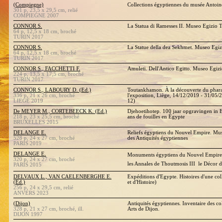
(Compiegne)
Collections égyptiennes du musée Antoi
301 p, 23,5 x 29,5 cm, relié
COMPIEGNE 2007
CONNOR S.
La Statua di Ramesses II. Museo Egizio 
64 p, 12,5 x 18 cm, broché
TURIN 2017
CONNOR S.
La Statue della dea Sekhmet. Museo Egiz
64 p, 12,5 x 18 cm, broché
TURIN 2017
CONNOR S., FACCHETTI F.
Amuleti. Dell'Antico Egitto. Museo Egiz
224 p, 13,5 x 17,5 cm, broché
TURIN 2017
CONNOR S., LABOURY D. (Ed.)
Toutankhamon. À la découverte du phara
336 p, 21 x 26 cm, broché
l'exposition, Liège, 14/12/2019 - 31/05/
LIEGE 2019
12)
De MEYER M., CORTEBEECK K. (Ed.)
Djehoetihotep. 100 jaar opgravingen in 
218 p, 23 x 25,5 cm, broché
ans de fouilles en Égypte
BRUXELLES 2015
DELANGE E.
Reliefs égyptiens du Nouvel Empire. Mu
528 p, 24 x 27 cm, broché
des Antiquités égyptiennes
PARIS 2019
DELANGE E.
Monuments égyptiens du Nouvel Empire. 
320 p, 24 x 27 cm, broché
les Annales de Thoutmosis III  le Décor d
PARIS 2015
DELVAUX L., VAN CAELENBERGHE E.
Expéditions d'Egypte. Histoires d'une co
(Ed.)
et d'Histoire)
256 p, 24 x 29,5 cm, relié
ANVERS 2023
(Dijon)
Antiquités égyptiennes. Inventaire des c
328 p, 21 x 27 cm, broché, ill.
Arts de Dijon.
DIJON 1997