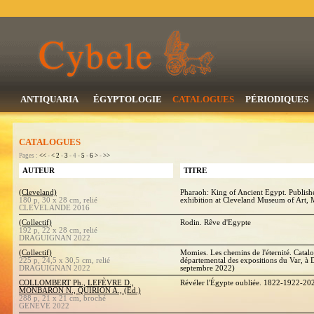
ANTIQUARIA
ÉGYPTOLOGIE
CATALOGUES
PÉRIODIQUES
CATALOGUES
Pages :
<<
-
<
2
-
3
- 4 -
5
-
6
>
-
>>
AUTEUR
TITRE
(Cleveland)
Pharaoh: King of Ancient Egypt. Publishe
180 p, 30 x 28 cm, relié
exhibition at Cleveland Museum of Art, 
CLEVELANDE 2016
(Collectif)
Rodin. Rêve d'Egypte
192 p, 22 x 28 cm, relié
DRAGUIGNAN 2022
(Collectif)
Momies. Les chemins de l'éternité. Catalo
225 p, 24,5 x 30,5 cm, relié
départemental des expositions du Var, à 
DRAGUIGNAN 2022
septembre 2022)
COLLOMBERT Ph., LEFÈVRE D.,
Révéler l'Égypte oubliée. 1822-1922-2
MONBARON N., QUIRION A., (Ed.)
288 p, 21 x 21 cm, broché
GENEVE 2022