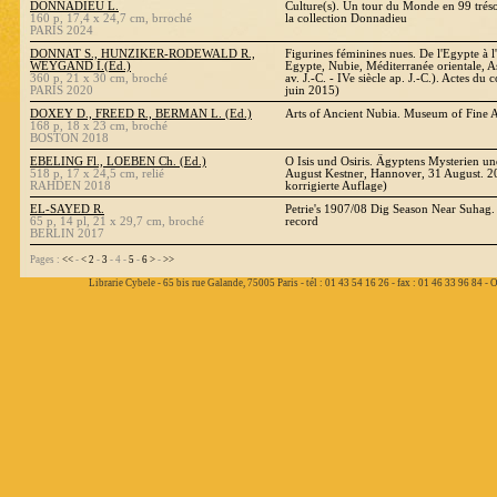
DONNADIEU L.
Culture(s). Un tour du Monde en 99 tréso
160 p, 17,4 x 24,7 cm, brroché
la collection Donnadieu
PARIS 2024
DONNAT S., HUNZIKER-RODEWALD R.,
Figurines féminines nues. De l'Egypte à l
WEYGAND I.(Ed.)
Egypte, Nubie, Méditerranée orientale, As
360 p, 21 x 30 cm, broché
av. J.-C. - IVe siècle ap. J.-C.). Actes d
PARIS 2020
juin 2015)
DOXEY D., FREED R., BERMAN L. (Ed.)
Arts of Ancient Nubia. Museum of Fine A
168 p, 18 x 23 cm, broché
BOSTON 2018
EBELING Fl., LOEBEN Ch. (Ed.)
O Isis und Osiris. Ägyptens Mysterien u
518 p, 17 x 24,5 cm, relié
August Kestner, Hannover, 31 August. 20
RAHDEN 2018
korrigierte Auflage)
EL-SAYED R.
Petrie's 1907/08 Dig Season Near Suhag.
65 p, 14 pl, 21 x 29,7 cm, broché
record
BERLIN 2017
Pages :
<<
-
<
2
-
3
- 4 -
5
-
6
>
-
>>
Librarie Cybele - 65 bis rue Galande, 75005 Paris - tél : 01 43 54 16 26 - fax : 01 46 33 96 84