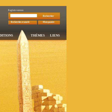
English version
Rechercher
Recherche avancée
Mon panier
DITIONS
THÉMES
LIENS