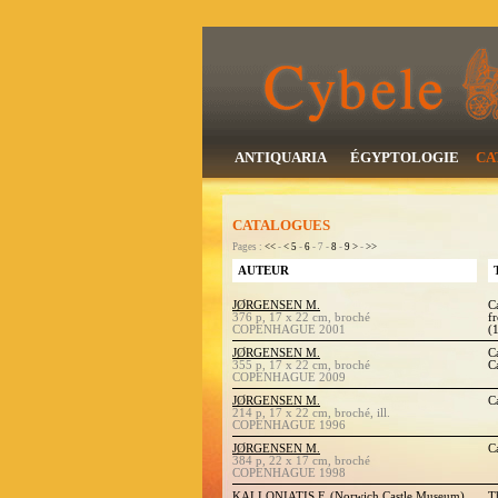
ANTIQUARIA
ÉGYPTOLOGIE
CA
CATALOGUES
Pages :
<<
-
<
5
-
6
- 7 -
8
-
9
>
-
>>
AUTEUR
JØRGENSEN M.
C
376 p, 17 x 22 cm, broché
f
COPENHAGUE 2001
(
JØRGENSEN M.
C
355 p, 17 x 22 cm, broché
C
COPENHAGUE 2009
JØRGENSEN M.
C
214 p, 17 x 22 cm, broché, ill.
COPENHAGUE 1996
JØRGENSEN M.
C
384 p, 22 x 17 cm, broché
COPENHAGUE 1998
KALLONIATIS F. (Norwich Castle Museum)
T