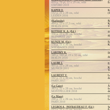
419 p, 70 pl, 22 x 29 cm, relié
E
OXFORD 2019
KAPER O.
K
152 p, 21 x 28 cm, relié
(
LEIDEN 2016
(Karlsruhe)
R
464 p, 23 x 27,5 cm, relié
K
BERLIN 2016
1
KOTHAY K. A. (Ed.)
I
356 p, 23 x 30 cm, broché
H
BUDAPEST 2021
KUNZE M. (Ed.)
E
176 p, 21 x 30 cm, broché
K
WIESBADEN 2010
LAKOMY K.
D
349 p, 160 pl, 23 x 32 cm, relié
d
BERLIN 2016
LAUBE I.
E
405 p, 23 x 28 cm, relié
K
MUNICH 2011
T
LAURENT V.
L
102 p, 21 x 30 cm, broché
da
PARIS 2017
(Le Caire)
À
383 p, 22 x 28 cm, broché
f
MONTPELLIER 2018
d
(Le Mans)
U
200 p, 21 x 26 cm, broché
L
PARIS 2010
LEGROS A., PAYRAUDEAU F. (Ed.)
S
112 p, 21 x 22 cm, broché
É