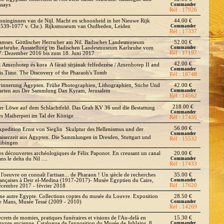
ssays
Commander
Réf : 17926
oninginnen van de Nijl. Macht en schoonheid in het Nieuwe Rijk
44.00 €
1539-1077 v. Chr.). Rijksmuseum van Oudheden, Leiden
Commander
Réf : 17337
amses. Göttlischer Herrscher am Nil. Badisches Landesmuseum
52.00 €
arlsruhe. Ausstellung im Badischen Landesmuseum Karlsruhe vom
Commander
Réf : 17197
7. Dezember 2016 bis zum 18. Juni 2017
42.00 €
I. Amenhotep és kora  A fáraó sírjának felfedezése / Amenhotep II and
Commander
is Time. The Discovery of the Pharaoh's Tomb
Réf : 18748
rinnerung Ägypten. Frühe Photographien, Lithographien, Stiche Und
42.00 €
arten aus Der Sammlung Dan Kyram, Jerusalem
Commander
Réf : 14562
218.00 €
er Löwe auf dem Schlachtfeld. Das Grab KV 36 und die Bestattung
Commander
es Maiherperi im Tal der Könige
Réf : 17436
56.00 €
xpedition Ernst von Sieglin  Skulptur des Hellenismus und der
Commander
aiserzeit aus Ägypten. Die Sammlungen in Dresden, Stuttgart und
Réf : 15532
übingen
es découvertes archéologiques de Félix Paponot. En creusant un canal
20.00 €
ns le delta du Nil ....
Commander
Réf : 17433
 l'oeuvre on connaît l'artisan... de Pharaon ! Un siècle de recherches
35.00 €
rançaises à Deir el-Medina (1917-2017)- Musée Égyptien du Caire,
Commander
Réf : 17620
écembre 2017 - février 2018
ne autre Egypte. Collections coptes du musée du Louvre. Exposition
28.50 €
e Mans, Musée Tessé (2009 - 2010)
Commander
Réf : 14269
ecrets de momies, pratiques funéraires et visions de l'Au-delà en
15.30 €
gypte ancienne. Catalogue de l'exposition du Musée de Jublains, 8
Commander