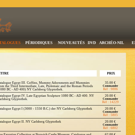
TALOGUES
PÉRIODIQUES
NOUVEAUTÉS
DVD
ARCHÉO-NIL
E
TITRE
PRIX
atalogue Egypt III. Coffins, Mummy Adornments and Mummies
35.00 €
rom the Third Intermediate, Late, Ptolemaic and the Roman Periods
Commander
Réf : 9886
1080 BC - AD 400) NY Carlsberg Glyptothek.
atalogue Egypt IV. Late Egyptian Sculpture 1080 BC - AD 400. NY
20.00 €
arlsberg Glyptothek.
Commander
Réf : 14229
atalogue Egypt I (3000 - 1550 B.C.) der NY Carlsberg Glyptothek
20.00 €
Commander
Réf : 5805
atalogue Egypt II. NY Carlsberg Glyptothek
20.00 €
Commander
Réf : 6802
he Egyptian Collection at Norwich Castle Museum. Catalogue and
62.00 €