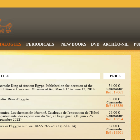
TALOGUES
PERIODICALS
NEW BOOKS
DVD
ARCHÉO-NIL
PU
TITLE
PRICE
haraoh: King of Ancient Egypt. Published on the occasion of the
54.00 €
xhibition at Cleveland Museum of Art, March 13 to June 12, 2016.
Commander
Réf : 17061
odin. Rêve d'Egypte
35.00 €
Commander
Réf : 18889
omies. Les chemins de l'éternité. Catalogue de l'exposition de l'Hôtel
29.00 €
épartemental des expositions du Var, à Draguignan. (10 juin - 25
Commander
Réf : 18854
eptembre 2022)
évéler l'Égypte oubliée. 1822-1922-2022 (CSÉG 14)
52.00 €
Commander
Réf : 18901