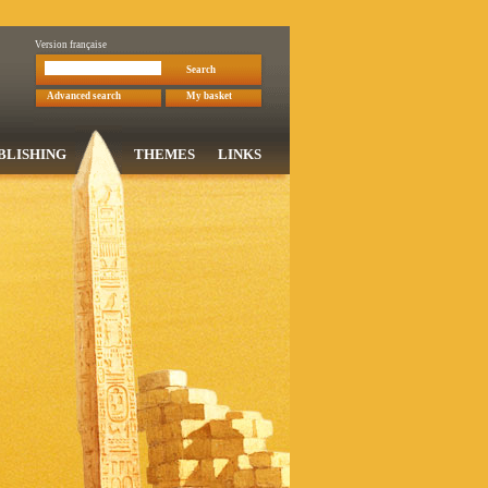
Version française
Search
Advanced search
My basket
BLISHING
THEMES
LINKS