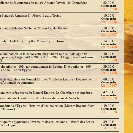
ollections égyptiennes du musée Antoine Vivenel de Compiègne
32.00 €
Commander
Réf : 13500
a Statua di Ramesses II. Museo Egizio Torino
10.00 €
Commander
Réf : 17488
a Statue della dea Sekhmet. Museo Egizio Torino
10.00 €
Commander
Réf : 17487
muleti. Dell'Antico Egitto. Museo Egizio Torino
14.00 €
Commander
Réf : 17486
outankhamon. À la découverte du pharaon oublié. Catalogue de
40.00 €
'exposition, Liège, 14/12/2019 - 31/05/2020. (Aegyptiaca Leodiensia,
Commander
Réf : 18210
2)
jehoetihotep. 100 jaar opgravingen in Egypte. Djehoutihotep. 100
39.00 €
ns de fouilles en Égypte
Commander
Réf : 16788
eliefs égyptiens du Nouvel Empire. Musée du Louvre - Département
60.00 €
es Antiquités égyptiennes
Commander
Réf : 17807
42.00 €
onuments égyptiens du Nouvel Empire. La Chambres des Ancêtres 
Commander
s Annales de Thoutmosis III  le Décor de Palais de Séthi Ier
Réf : 16670
xpéditions d'Egypte. Histoires d'une collection (Musées Royaux d'Art
49.00 €
 d'Histoire)
Commander
Réf : 19078
ntiquités égyptiennes. Inventaire des collections du Musée des Beaux-
39.00 €
rts de Dijon.
Commander
Réf : 5990