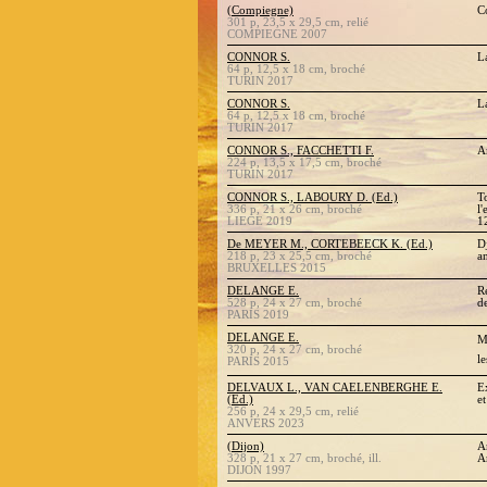
(Compiegne)
C
301 p, 23,5 x 29,5 cm, relié
COMPIEGNE 2007
CONNOR S.
L
64 p, 12,5 x 18 cm, broché
TURIN 2017
CONNOR S.
L
64 p, 12,5 x 18 cm, broché
TURIN 2017
CONNOR S., FACCHETTI F.
A
224 p, 13,5 x 17,5 cm, broché
TURIN 2017
CONNOR S., LABOURY D. (Ed.)
T
336 p, 21 x 26 cm, broché
l
LIEGE 2019
1
De MEYER M., CORTEBEECK K. (Ed.)
D
218 p, 23 x 25,5 cm, broché
a
BRUXELLES 2015
DELANGE E.
R
528 p, 24 x 27 cm, broché
d
PARIS 2019
DELANGE E.
M
320 p, 24 x 27 cm, broché
le
PARIS 2015
DELVAUX L., VAN CAELENBERGHE E.
E
(Ed.)
et
256 p, 24 x 29,5 cm, relié
ANVERS 2023
(Dijon)
A
328 p, 21 x 27 cm, broché, ill.
A
DIJON 1997