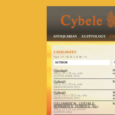
ANTIQUARIAN
EGYPTOLOGY
CA
CATALOGUES
Pages :
<<
-
<
2
-
3
- 4 -
5
-
6
>
-
>>
AUTHOR
(Cleveland)
P
180 p, 30 x 28 cm, relié
e
CLEVELANDE 2016
(Collectif)
R
192 p, 22 x 28 cm, relié
DRAGUIGNAN 2022
(Collectif)
M
225 p, 24,5 x 30,5 cm, relié
d
DRAGUIGNAN 2022
s
COLLOMBERT Ph., LEFÈVRE D.,
R
MONBARON N., QUIRION A., (Ed.)
288 p, 21 x 21 cm, broché
GENEVE 2022