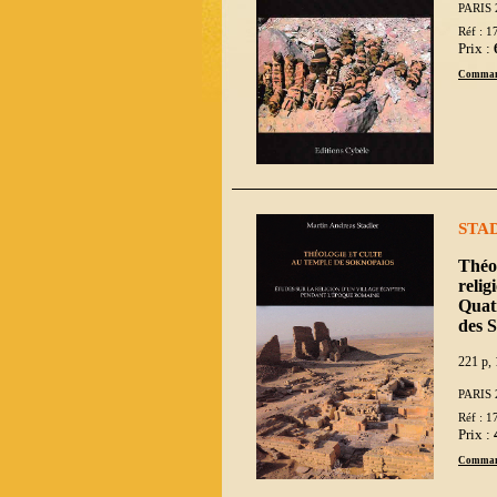
PARIS 
Réf : 1
Prix :
Comman
STAD
Théol
relig
Quatr
des S
221 p, 
PARIS 
Réf : 1
Prix :
Comman