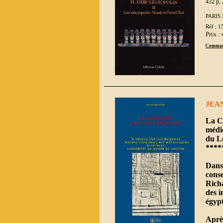
432 p, 
PARIS 
Réf : 1
Prix :
Comman
JEAN
La C
médi
du L
****
Dans 
conse
Richa
des i
égyp
Après