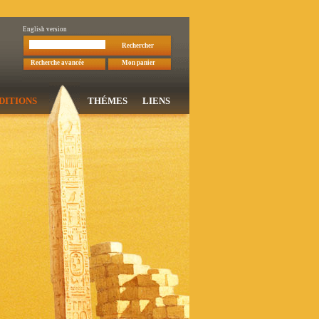
English version
Rechercher
Recherche avancée
Mon panier
DITIONS
THÉMES
LIENS