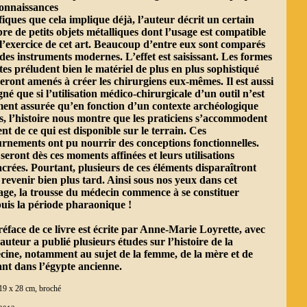
connaissances
fiques que cela implique déjà, l’auteur décrit un certain
e de petits objets métalliques dont l’usage est compatible
l’exercice de cet art. Beaucoup d’entre eux sont comparés
des instruments modernes. L’effet est saisissant. Les formes
tes préludent bien le matériel de plus en plus sophistiqué
eront amenés à créer les chirurgiens eux-mêmes. Il est aussi
gné que si l’utilisation médico-chirurgicale d’un outil n’est
ent assurée qu’en fonction d’un contexte archéologique
s, l’histoire nous montre que les praticiens s’accommodent
nt de ce qui est disponible sur le terrain. Ces
rnements ont pu nourrir des conceptions fonctionnelles.
 seront dès ces moments affinées et leurs utilisations
crées. Pourtant, plusieurs de ces éléments disparaîtront
revenir bien plus tard. Ainsi sous nos yeux dans cet
ge, la trousse du médecin commence à se constituer
puis la période pharaonique !
éface de ce livre est écrite par Anne-Marie Loyrette, avec
’auteur a publié plusieurs études sur l’histoire de la
ine, notamment au sujet de la femme, de la mère et de
ant dans l’égypte ancienne.
19 x 28 cm, broché