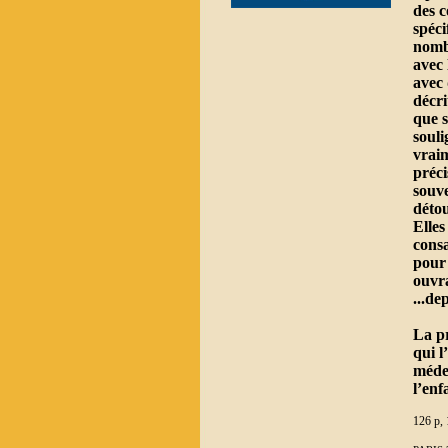
des 
spéci
nombr
avec 
avec 
décri
que s
souli
vraim
préci
souve
détou
Elles
consa
pour 
ouvra
...de
La pr
qui l
médec
l’enf
126 p, 