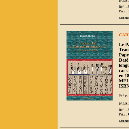
PARIS 
Réf : 1
Prix :
Comman
CAR
Le Pa
Trans
Papy
Daté 
longu
car c
en 18
MEL
ISBN
897 p, 
PARIS 
Réf : 1
Prix :
Comman