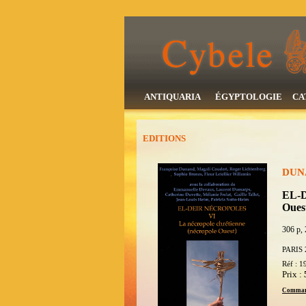
ANTIQUARIA
ÉGYPTOLOGIE
CA
EDITIONS
DUNA
EL-D
Oues
306 p, 
PARIS 
Réf : 1
Prix :
Comman