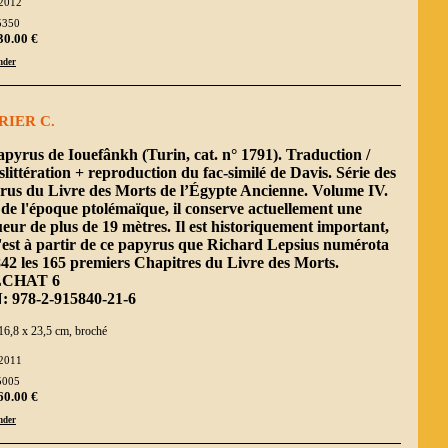
2012
5350
30.00 €
der
RIER C.
pyrus de Iouefânkh (Turin, cat. n° 1791). Traduction /
littération + reproduction du fac-similé de Davis. Série des
rus du Livre des Morts de l’Égypte Ancienne. Volume IV.
de l'époque ptolémaïque, il conserve actuellement une
eur de plus de 19 mètres. Il est historiquement important,
'est à partir de ce papyrus que Richard Lepsius numérota
42 les 165 premiers Chapitres du Livre des Morts.
CHAT 6
: 978-2-915840-21-6
16,8 x 23,5 cm, broché
2011
5005
60.00 €
der