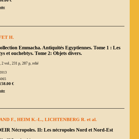
30.00 €
der
FET H.
ollection Emmacha. Antiquités Egyptiennes. Tome 1 : Les
ys et ouchebtys. Tome 2: Objets divers.
, 2 vol., 231 p, 287 p, relié
2013
6065
158.00 €
der
ND F., HEIM K.-L., LICHTENBERG R. et al.
EIR Nécropoles. II: Les nécropoles Nord et Nord-Est