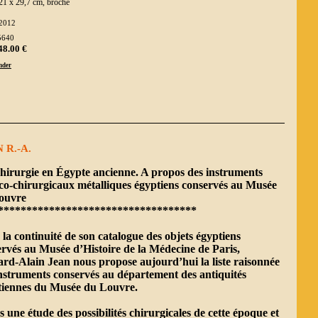
21 x 29,7 cm, broché
2012
5640
48.00 €
der
 R.-A.
hirurgie en Égypte ancienne. A propos des instruments
co-chirurgicaux métalliques égyptiens conservés au Musée
ouvre
***********************************
la continuité de son catalogue des objets égyptiens
rvés au Musée d’Histoire de la Médecine de Paris,
rd-Alain Jean nous propose aujourd’hui la liste raisonnée
nstruments conservés au département des antiquités
tiennes du Musée du Louvre.
 une étude des possibilités chirurgicales de cette époque et