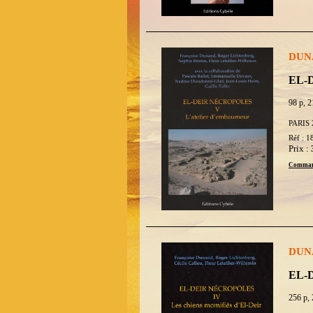
DUNA
EL-D
98 p, 2
PARIS 
Réf : 1
Prix :
Comman
DUNA
EL-D
256 p, 