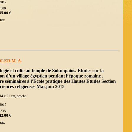
2017
7580
65.00 €
der
LER M. A.
ogie et culte au temple de Soknopaios. Études sur la
ion d’un village égyptien pendant l’époque romaine .
e séminaires à l’École pratique des Hautes Études Section
ciences religieuses Mai-juin 2015
14 x 21 cm, broché
2017
7345
42.00 €
der