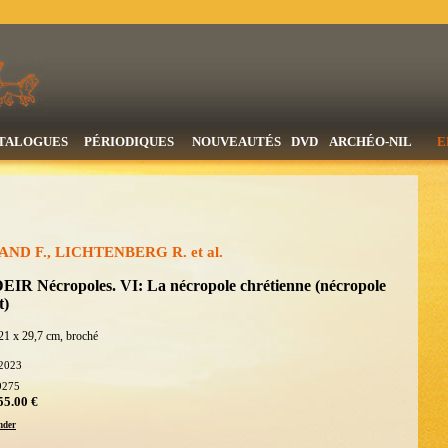
TALOGUES
PÉRIODIQUES
NOUVEAUTÉS
DVD
ARCHÉO-NIL
E
ND F., LICHTENBERG R. et al.
EIR Nécropoles. VI: La nécropole chrétienne (nécropole
t)
21 x 29,7 cm, broché
2023
9275
55.00 €
der