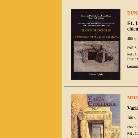
DUNA
EL-DE
chien
480 p, 
PARIS 
Réf : 1
Prix :
Comman
MONT
Vari
106 p, 
PARIS 
Réf : 1