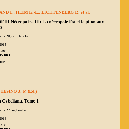
ND F., HEIM K.-L., LICHTENBERG R. et al.
IR Nécropoles. III: La nécropole Est et le piton aux
s
21 x 29,7 cm, broché
2015
6990
95.00 €
der
ESINO J.-P. (Ed.)
a Cybeliana. Tome 1
21 x 27 cm, broché
2014
6510