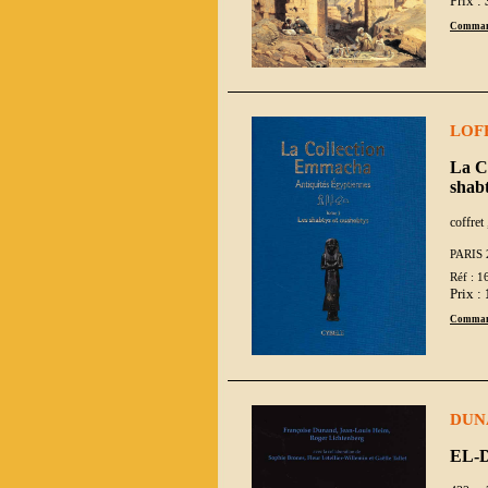
Prix :
Comman
LOF
La C
shabt
coffret 
PARIS 
Réf : 1
Prix :
Comman
DUNA
EL-D