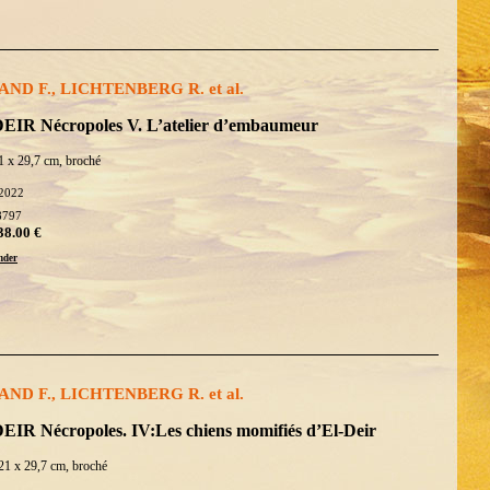
ND F., LICHTENBERG R. et al.
EIR Nécropoles V. L’atelier d’embaumeur
1 x 29,7 cm, broché
2022
8797
38.00 €
der
ND F., LICHTENBERG R. et al.
EIR Nécropoles. IV:Les chiens momifiés d’El-Deir
21 x 29,7 cm, broché