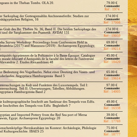
egeans in the Theban Tombs. OLA 20.
79.00 €
Commander
Réf : 1974
er Sarkophag der Gottesgemahlin Anchnesneferibr. Studien zur
174.00 €
pätägyptischen Religion, 16
Commander
Réf : 17008
as Grab des Ibi. Theben Nr. 36, Band II. Die beiden Sarkophage des
174.00 €
bi und die Sargkammer des Psametik. AVDAI 131
Commander
Réf : 19059
elta Survey Workshop: Proceedings from Conferences Held in
69.00 €
lexandria (2017) and Mansoura (2019) . Archaeopress Egyptology,
Commander
Réf : 19214
1
ntiquités égyptiennes de la Préhistoire à la Basse Époque. Catalogue
45.00 €
 musée éducatif d'Antiquités de la faculté des lettres de l'université
Commander
Réf : 18420
'Alexandrie 2. Etudes Alexandrines 48
ur Bedeutung des Vogellaufes. Nebst einer Deutung des Vasen- und
65.00 €
Commander
uderlaufes. Aegyptiaca Hamburgensia  Band 5
Réf : 19614
ntersuchungen zu Kult und Funktion des Luxortempels. Teil I:
97.00 €
ntersuchung. Teil II: Übersetzungen; Tabellen; Abbildungen.
Commander
Réf : 14005
egyptiaca Hamburgensia Band 2
ie kulttopographische Inschrift am Sanktuar des Tempels von Edfu.
49.00 €
Commander
ie Inschriften des Tempels von Edfu  Begleitheft 7
Réf : 16338
gyptian and Imported Pottery from the Red Sea port of Mersa
39.00 €
awsis, Egypt. Archaeopress Egyptology 20
Commander
Réf : 17769
enschenköpfige Herzskarabäen im Kontext: Archäologie, Philologie
75.00 €
nd Kulturgeschichte. IBAES 25
Commander
Réf : 18777