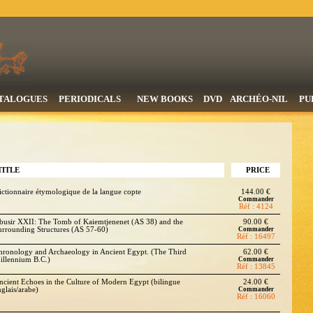
TALOGUES
PERIODICALS
NEW BOOKS
DVD
ARCHÉO-NIL
PU
TITLE
PRICE
ictionnaire étymologique de la langue copte
144.00 €
Commander
Réf : 4124
busir XXII: The Tomb of Kaiemtjenenet (AS 38) and the
90.00 €
urrounding Structures (AS 57-60)
Commander
Réf : 16497
hronology and Archaeology in Ancient Egypt. (The Third
62.00 €
illennium B.C.)
Commander
Réf : 13845
ncient Echoes in the Culture of Modern Egypt (bilingue
24.00 €
nglais/arabe)
Commander
Réf : 16060