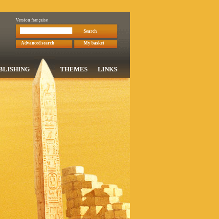
Version française
Search
Advanced search
My basket
BLISHING
THEMES
LINKS