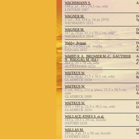
WACHSMANN S.
A
146 p, pl , 18 x 24,5 cm, relié
LOUVAIN 1987
WAGNER M.
D
2 vol., XII, 618 p, 16 pl, DVD
S
WIESBADEN 2015
WAGNER M.
D
317 p, 73 pl, 25,5 x 35,5 cm, relié
I
WIESBADEN 2024
Wahby, Ayman
D
p, 17,5 x 24,5 cm, broché
A
OXFORD 2022
4
WAHID R. A., BRUWIER M.-C., GAUTHIER
A
N., HAGGAG M. (Ed.)
du
464 p, 22 x 28 cm, relié
d
ALEXANDRIE 2020
WAITKUS W.
Z
130 p, 41 pl, 21,5 x 30,5 cm, relié
R
GLADBECK 2024
WAITKUS W.
U
2 vol, 342 p, 252 p, plans, 21,5 x 30,5 cm,
U
relié
A
GLADBECK 2008
WAITKUS W.
D
XVI + 165 p, 21,5 x 30,5 cm, relié
D
GLADBECK 2014
WALLACE-JONES S. et al.
E
183 p, 20,5 x 29 cm, broché
G
OXFORD 2018
WALLAS M.
M
203 p, 3 pl, 21 x 30 cm, broché
u
LONDRES 2023