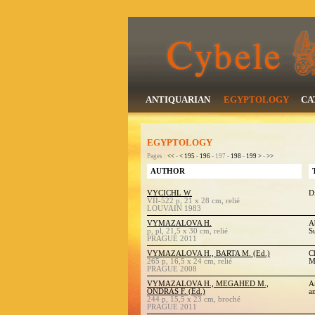
ANTIQUARIAN
EGYPTOLOGY
CA
EGYPTOLOGY
Pages :
<<
-
<
195
-
196
- 197 -
198
-
199
>
-
>>
AUTHOR
VYCICHL W.
D
VII-522 p, 21 x 28 cm, relié
LOUVAIN 1983
VYMAZALOVA H.
A
p, pl, 21,5 x 30 cm, relié
S
PRAGUE 2011
VYMAZALOVA H., BARTA M. (Ed.)
C
265 p, 16,5 x 24 cm, relié
M
PRAGUE 2008
VYMAZALOVA H., MEGAHED M.,
A
ONDRAS F. (Ed.)
a
244 p, 15,5 x 23 cm, broché
PRAGUE 2011