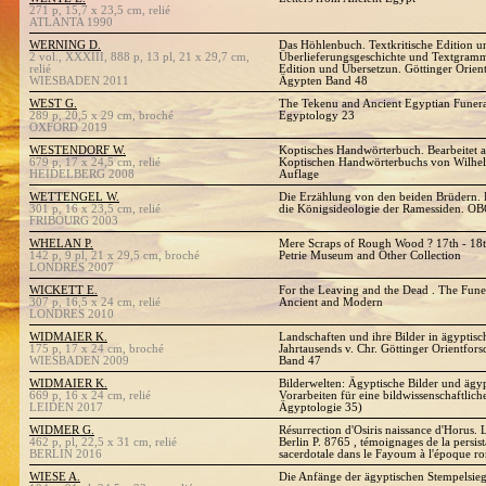
271 p, 15,7 x 23,5 cm, relié
ATLANTA 1990
WERNING D.
Das Höhlenbuch. Textkritische Edition u
2 vol., XXXIII, 888 p, 13 pl, 21 x 29,7 cm,
Überlieferungsgeschichte und Textgrammat
relié
Edition und Übersetzun. Göttinger Orien
WIESBADEN 2011
Ägypten Band 48
WEST G.
The Tekenu and Ancient Egyptian Funera
289 p, 20,5 x 29 cm, broché
Egyptology 23
OXFORD 2019
WESTENDORF W.
Koptisches Handwörterbuch. Bearbeitet 
679 p, 17 x 24,5 cm, relié
Koptischen Handwörterbuchs von Wilhel
HEIDELBERG 2008
Auflage
WETTENGEL W.
Die Erzählung von den beiden Brüdern. 
301 p, 16 x 23,5 cm, relié
die Königsideologie der Ramessiden. O
FRIBOURG 2003
WHELAN P.
Mere Scraps of Rough Wood ? 17th - 18th
142 p, 9 pl, 21 x 29,5 cm, broché
Petrie Museum and Other Collection
LONDRES 2007
WICKETT E.
For the Leaving and the Dead . The Fun
307 p, 16,5 x 24 cm, relié
Ancient and Modern
LONDRES 2010
WIDMAIER K.
Landschaften und ihre Bilder in ägyptisc
175 p, 17 x 24 cm, broché
Jahrtausends v. Chr. Göttinger Orientfo
WIESBADEN 2009
Band 47
WIDMAIER K.
Bilderwelten: Ägyptische Bilder und ägy
669 p, 16 x 24 cm, relié
Vorarbeiten für eine bildwissenschaftlic
LEIDEN 2017
Ägyptologie 35)
WIDMER G.
Résurrection d'Osiris naissance d'Horus. 
462 p, pl, 22,5 x 31 cm, relié
Berlin P. 8765 , témoignages de la persist
BERLIN 2016
sacerdotale dans le Fayoum à l'époque r
WIESE A.
Die Anfänge der ägyptischen Stempelsie