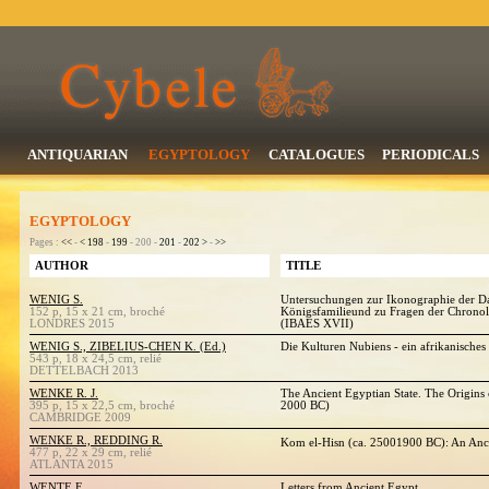
ANTIQUARIAN
EGYPTOLOGY
CATALOGUES
PERIODICALS
EGYPTOLOGY
Pages :
<<
-
<
198
-
199
- 200 -
201
-
202
>
-
>>
AUTHOR
TITLE
WENIG S.
Untersuchungen zur Ikonographie der Da
152 p, 15 x 21 cm, broché
Königsfamilieund zu Fragen der Chronol
LONDRES 2015
(IBAES XVII)
WENIG S., ZIBELIUS-CHEN K. (Ed.)
Die Kulturen Nubiens - ein afrikanisches
543 p, 18 x 24,5 cm, relié
DETTELBACH 2013
WENKE R. J.
The Ancient Egyptian State. The Origins 
395 p, 15 x 22,5 cm, broché
2000 BC)
CAMBRIDGE 2009
WENKE R., REDDING R.
Kom el-Hisn (ca. 25001900 BC): An Anci
477 p, 22 x 29 cm, relié
ATLANTA 2015
WENTE E.
Letters from Ancient Egypt