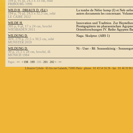
194 p, 91 pl, 24,5 x 33 cm, relié
FRIBOURG 1996
WILD H., DRIAUX D. (Ed.)
La tombe de Néfer·hotep (I) et Neb·néfer
194 p, 76 pl, 24,5 x 32,5 cm, relié
autres documents les concernant. Volume
LE CAIRE 2022
WILDE H.
Innovation und Tradition. Zur Herstell
305 p, 6 pl, 17 x 24 cm, broché
Prestigegütern im pharaonischen Ägypten
WIESBADEN 2011
Orientforschungen IV. Reihe Ägypten B
WILDUNG D.
Naga. Skulptur. (ARS 1)
XIV, 279 p, 21,5 x 30,5 cm, relié
MUNSTER 2019
WILDUNG D.
Ni - User - Rê. Sonnenkönig - Sonnengot
30 p, 21,5 x 28 cm, broché, ill.
MUNICH 1984
Pages :
<<
-
<
198
-
199
- 200 -
201
-
202
>
-
>>
Librairie Cybele - 65 bis rue Galande, 75005 Paris - phone : 01 43 54 16 26 - fax : 01 46 33 