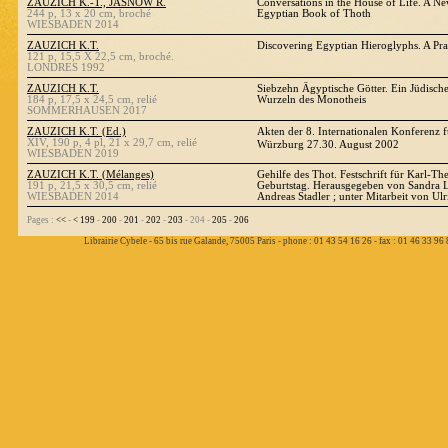
ZAUZICH K.-T., JASNOW R.
Conversations in the House of Life. A Ne
244 p, 13 x 20 cm, broché
Egyptian Book of Thoth
WIESBADEN 2014
ZAUZICH K.T.
Discovering Egyptian Hieroglyphs. A Pra
121 p, 15,5 X 22,5 cm, broché.
LONDRES 1992
ZAUZICH K.T.
Siebzehn Ägyptische Götter. Ein Jüdische
184 p, 17,5 x 24,5 cm, relié
Wurzeln des Monotheis
SOMMERHAUSEN 2017
ZAUZICH K.T. (Ed.)
Akten der 8. Internationalen Konferenz 
XIV, 190 p, 4 pl, 21 x 29,7 cm, relié
Würzburg 27.30. August 2002
WIESBADEN 2019
ZAUZICH K.T. (Mélanges)
Gehilfe des Thot. Festschrift für Karl-T
191 p, 21,5 x 30,5 cm, relié
Geburtstag. Herausgegeben von Sandra L
WIESBADEN 2014
Andreas Stadler ; unter Mitarbeit von Ulr
Pages :
<<
-
<
199
-
200
-
201
-
202
-
203
- 204 -
205
-
206
Librairie Cybele - 65 bis rue Galande, 75005 Paris - phone : 01 43 54 16 26 - fax : 01 46 33 