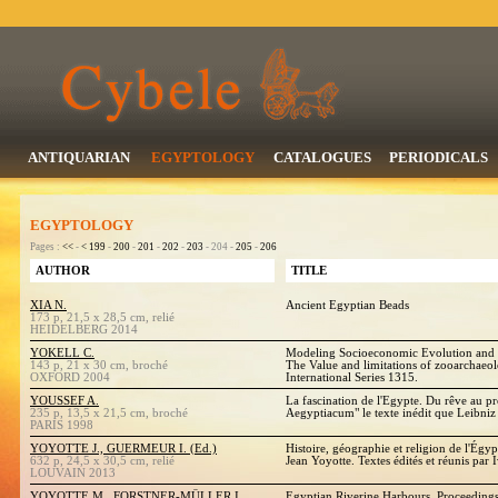
ANTIQUARIAN
EGYPTOLOGY
CATALOGUES
PERIODICALS
EGYPTOLOGY
Pages :
<<
-
<
199
-
200
-
201
-
202
-
203
- 204 -
205
-
206
AUTHOR
TITLE
XIA N.
Ancient Egyptian Beads
173 p, 21,5 x 28,5 cm, relié
HEIDELBERG 2014
YOKELL C.
Modeling Socioeconomic Evolution and C
143 p, 21 x 30 cm, broché
The Value and limitations of zooarchaeo
OXFORD 2004
International Series 1315.
YOUSSEF A.
La fascination de l'Egypte. Du rêve au p
235 p, 13,5 x 21,5 cm, broché
Aegyptiacum" le texte inédit que Leibniz
PARIS 1998
YOYOTTE J., GUERMEUR I. (Ed.)
Histoire, géographie et religion de l'Égy
632 p, 24,5 x 30,5 cm, relié
Jean Yoyotte. Textes édités et réunis pa
LOUVAIN 2013
YOYOTTE M., FORSTNER-MÜLLER I.,
Egyptian Riverine Harbours. Proceeding