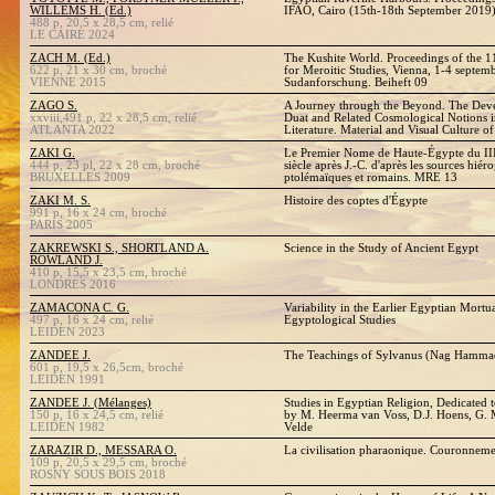
WILLEMS H. (Ed.)
IFAO, Cairo (15th-18th September 2019
488 p, 20,5 x 28,5 cm, relié
LE CAIRE 2024
ZACH M. (Ed.)
The Kushite World. Proceedings of the 1
622 p, 21 x 30 cm, broché
for Meroitic Studies, Vienna, 1-4 septem
VIENNE 2015
Sudanforschung. Beiheft 09
ZAGO S.
A Journey through the Beyond. The Deve
xxviii,491 p, 22 x 28,5 cm, relié
Duat and Related Cosmological Notions 
ATLANTA 2022
Literature. Material and Visual Culture o
ZAKI G.
Le Premier Nome de Haute-Égypte du IIIe
444 p, 23 pl, 22 x 28 cm, broché
siècle après J.-C. d'après les sources hié
BRUXELLES 2009
ptolémaïques et romains. MRE 13
ZAKI M. S.
Histoire des coptes d'Égypte
991 p, 16 x 24 cm, broché
PARIS 2005
ZAKREWSKI S., SHORTLAND A.
Science in the Study of Ancient Egypt
ROWLAND J.
410 p, 15,5 x 23,5 cm, broché
LONDRES 2016
ZAMACONA C. G.
Variability in the Earlier Egyptian Mortu
497 p, 16 x 24 cm, relié
Egyptological Studies
LEIDEN 2023
ZANDEE J.
The Teachings of Sylvanus (Nag Hammad
601 p, 19,5 x 26,5cm, broché
LEIDEN 1991
ZANDEE J. (Mélanges)
Studies in Egyptian Religion, Dedicated 
150 p, 16 x 24,5 cm, relié
by M. Heerma van Voss, D.J. Hoens, G. Mu
LEIDEN 1982
Velde
ZARAZIR D., MESSARA O.
La civilisation pharaonique. Couronnement
109 p, 20,5 x 29,5 cm, broché
ROSNY SOUS BOIS 2018