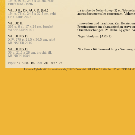
194 p, 91 pl, 24,5 x 33 cm, relié
FRIBOURG 1996
WILD H., DRIAUX D. (Ed.)
La tombe de Néfer·hotep (I) et Neb·néfer
194 p, 76 pl, 24,5 x 32,5 cm, relié
autres documents les concernant. Volume
LE CAIRE 2022
WILDE H.
Innovation und Tradition. Zur Herstell
305 p, 6 pl, 17 x 24 cm, broché
Prestigegütern im pharaonischen Ägypten
WIESBADEN 2011
Orientforschungen IV. Reihe Ägypten B
WILDUNG D.
Naga. Skulptur. (ARS 1)
XIV, 279 p, 21,5 x 30,5 cm, relié
MUNSTER 2019
WILDUNG D.
Ni - User - Rê. Sonnenkönig - Sonnengot
30 p, 21,5 x 28 cm, broché, ill.
MUNICH 1984
Pages :
<<
-
<
198
-
199
- 200 -
201
-
202
>
-
>>
Librarie Cybele - 65 bis rue Galande, 75005 Paris - tél : 01 43 54 16 26 - fax : 01 46 33 96 84