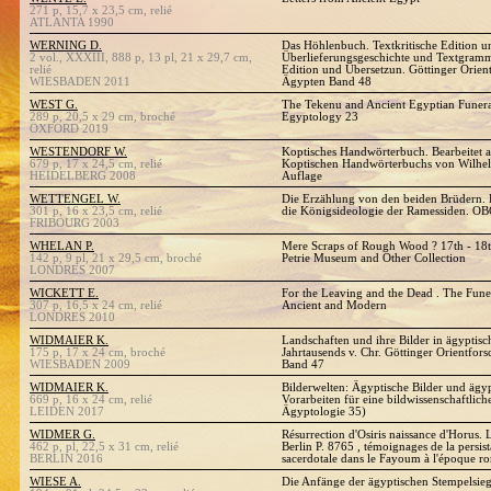
271 p, 15,7 x 23,5 cm, relié
ATLANTA 1990
WERNING D.
Das Höhlenbuch. Textkritische Edition u
2 vol., XXXIII, 888 p, 13 pl, 21 x 29,7 cm,
Überlieferungsgeschichte und Textgrammat
relié
Edition und Übersetzun. Göttinger Orien
WIESBADEN 2011
Ägypten Band 48
WEST G.
The Tekenu and Ancient Egyptian Funera
289 p, 20,5 x 29 cm, broché
Egyptology 23
OXFORD 2019
WESTENDORF W.
Koptisches Handwörterbuch. Bearbeitet 
679 p, 17 x 24,5 cm, relié
Koptischen Handwörterbuchs von Wilhel
HEIDELBERG 2008
Auflage
WETTENGEL W.
Die Erzählung von den beiden Brüdern. 
301 p, 16 x 23,5 cm, relié
die Königsideologie der Ramessiden. O
FRIBOURG 2003
WHELAN P.
Mere Scraps of Rough Wood ? 17th - 18th
142 p, 9 pl, 21 x 29,5 cm, broché
Petrie Museum and Other Collection
LONDRES 2007
WICKETT E.
For the Leaving and the Dead . The Fun
307 p, 16,5 x 24 cm, relié
Ancient and Modern
LONDRES 2010
WIDMAIER K.
Landschaften und ihre Bilder in ägyptisc
175 p, 17 x 24 cm, broché
Jahrtausends v. Chr. Göttinger Orientfo
WIESBADEN 2009
Band 47
WIDMAIER K.
Bilderwelten: Ägyptische Bilder und ägy
669 p, 16 x 24 cm, relié
Vorarbeiten für eine bildwissenschaftlic
LEIDEN 2017
Ägyptologie 35)
WIDMER G.
Résurrection d'Osiris naissance d'Horus. 
462 p, pl, 22,5 x 31 cm, relié
Berlin P. 8765 , témoignages de la persist
BERLIN 2016
sacerdotale dans le Fayoum à l'époque r
WIESE A.
Die Anfänge der ägyptischen Stempelsie