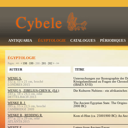
ANTIQUARIA
ÉGYPTOLOGIE
CATALOGUES
PÉRIODIQUES
ÉGYPTOLOGIE
Pages :
<<
-
<
198
-
199
- 200 -
201
-
202
>
-
>>
AUTEUR
TITRE
WENIG S.
Untersuchungen zur Ikonographie der Da
152 p, 15 x 21 cm, broché
Königsfamilieund zu Fragen der Chronol
LONDRES 2015
(IBAES XVII)
WENIG S., ZIBELIUS-CHEN K. (Ed.)
Die Kulturen Nubiens - ein afrikanisches
543 p, 18 x 24,5 cm, relié
DETTELBACH 2013
WENKE R. J.
The Ancient Egyptian State. The Origins 
395 p, 15 x 22,5 cm, broché
2000 BC)
CAMBRIDGE 2009
WENKE R., REDDING R.
Kom el-Hisn (ca. 25001900 BC): An Anci
477 p, 22 x 29 cm, relié
ATLANTA 2015
WENTE E.
Letters from Ancient Egypt