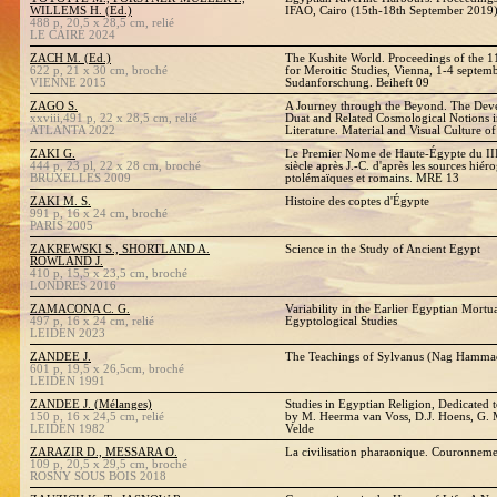
WILLEMS H. (Ed.)
IFAO, Cairo (15th-18th September 2019
488 p, 20,5 x 28,5 cm, relié
LE CAIRE 2024
ZACH M. (Ed.)
The Kushite World. Proceedings of the 1
622 p, 21 x 30 cm, broché
for Meroitic Studies, Vienna, 1-4 septem
VIENNE 2015
Sudanforschung. Beiheft 09
ZAGO S.
A Journey through the Beyond. The Deve
xxviii,491 p, 22 x 28,5 cm, relié
Duat and Related Cosmological Notions 
ATLANTA 2022
Literature. Material and Visual Culture o
ZAKI G.
Le Premier Nome de Haute-Égypte du IIIe
444 p, 23 pl, 22 x 28 cm, broché
siècle après J.-C. d'après les sources hié
BRUXELLES 2009
ptolémaïques et romains. MRE 13
ZAKI M. S.
Histoire des coptes d'Égypte
991 p, 16 x 24 cm, broché
PARIS 2005
ZAKREWSKI S., SHORTLAND A.
Science in the Study of Ancient Egypt
ROWLAND J.
410 p, 15,5 x 23,5 cm, broché
LONDRES 2016
ZAMACONA C. G.
Variability in the Earlier Egyptian Mortu
497 p, 16 x 24 cm, relié
Egyptological Studies
LEIDEN 2023
ZANDEE J.
The Teachings of Sylvanus (Nag Hammad
601 p, 19,5 x 26,5cm, broché
LEIDEN 1991
ZANDEE J. (Mélanges)
Studies in Egyptian Religion, Dedicated 
150 p, 16 x 24,5 cm, relié
by M. Heerma van Voss, D.J. Hoens, G. Mu
LEIDEN 1982
Velde
ZARAZIR D., MESSARA O.
La civilisation pharaonique. Couronnement
109 p, 20,5 x 29,5 cm, broché
ROSNY SOUS BOIS 2018