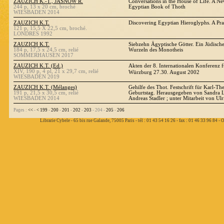
ZAUZICH K.-T., JASNOW R.
Conversations in the House of Life. A Ne
244 p, 13 x 20 cm, broché
Egyptian Book of Thoth
WIESBADEN 2014
ZAUZICH K.T.
Discovering Egyptian Hieroglyphs. A Pra
121 p, 15,5 X 22,5 cm, broché.
LONDRES 1992
ZAUZICH K.T.
Siebzehn Ägyptische Götter. Ein Jüdische
184 p, 17,5 x 24,5 cm, relié
Wurzeln des Monotheis
SOMMERHAUSEN 2017
ZAUZICH K.T. (Ed.)
Akten der 8. Internationalen Konferenz 
XIV, 190 p, 4 pl, 21 x 29,7 cm, relié
Würzburg 27.30. August 2002
WIESBADEN 2019
ZAUZICH K.T. (Mélanges)
Gehilfe des Thot. Festschrift für Karl-T
191 p, 21,5 x 30,5 cm, relié
Geburtstag. Herausgegeben von Sandra L
WIESBADEN 2014
Andreas Stadler ; unter Mitarbeit von Ulr
Pages :
<<
-
<
199
-
200
-
201
-
202
-
203
- 204 -
205
-
206
Librarie Cybele - 65 bis rue Galande, 75005 Paris - tél : 01 43 54 16 26 - fax : 01 46 33 96 84