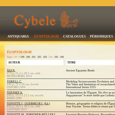
ANTIQUARIA
ÉGYPTOLOGIE
CATALOGUES
PÉRIODIQUES
ÉGYPTOLOGIE
Pages :
<<
-
<
199
-
200
-
201
-
202
-
203
- 204 -
205
-
206
AUTEUR
TITRE
XIA N.
Ancient Egyptian Beads
173 p, 21,5 x 28,5 cm, relié
HEIDELBERG 2014
YOKELL C.
Modeling Socioeconomic Evolution and C
143 p, 21 x 30 cm, broché
The Value and limitations of zooarchaeo
OXFORD 2004
International Series 1315.
YOUSSEF A.
La fascination de l'Egypte. Du rêve au p
235 p, 13,5 x 21,5 cm, broché
Aegyptiacum" le texte inédit que Leibniz
PARIS 1998
YOYOTTE J., GUERMEUR I. (Ed.)
Histoire, géographie et religion de l'Égy
632 p, 24,5 x 30,5 cm, relié
Jean Yoyotte. Textes édités et réunis pa
LOUVAIN 2013
YOYOTTE M., FORSTNER-MÜLLER I.,
Egyptian Riverine Harbours. Proceeding