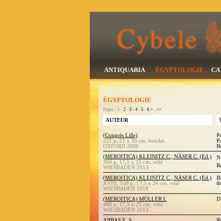
ANTIQUARIA
ÉGYPTOLOGIE
CA
ÉGYPTOLOGIE
Pages : 1 -
2
-
3
-
4
-
5
-
6
>
-
>>
AUTEUR
(Congrès Lille)
P
221 p, 21 x 30 cm, broché
P
OXFORD 2006
B
(MEROITICA) KLEINITZ C., NÄSER C. (Ed.)
N
304 p, 17,5 x 25 cm, relié
R
WIESBADEN 2013
(MEROITICA) KLEINITZ C., NÄSER C. (Ed.)
B
XVIII, 538 p, 17,5 x 24 cm, relié
t
WIESBADEN 2018
(MEROITICA) MÜLLER I.
D
480 p, 17,5 x 25 cm, relié
WIESBADEN 2013
ABBAS E. S.
R