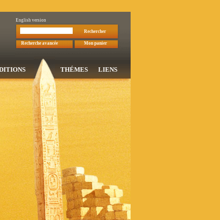
English version
Rechercher
Recherche avancée
Mon panier
DITIONS
THÉMES
LIENS