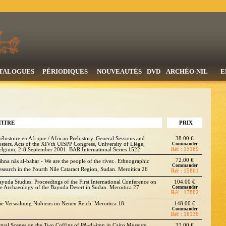
TALOGUES
PÉRIODIQUES
NOUVEAUTÉS
DVD
ARCHÉO-NIL
E
TITRE
PRIX
réhistoire en Afrique / African Prehistory. General Sessions and
38.00 €
osters. Acts of the XIVth UISPP Congress, University of Liège,
Commander
Réf : 15189
elgium, 2-8 September 2001. BAR International Series 1522
72.00 €
ihna nâs al-bahar - We are the people of the river.. Ethnographic
Commander
esearch in the Fourth Nile Cataract Region, Sudan. Meroitica 26
Réf : 15861
ayuda Studies. Proceedings of the First International Conference on
104.00 €
he Archaeology of the Bayuda Desert in Sudan. Meroitica 27
Commander
Réf : 17882
ie Verwaltung Nubiens im Neuen Reich. Meroitica 18
148.00 €
Commander
Réf : 16136
itual Scenes on the Two Coffins of PA-dj-imn in Cairo Museum .
32.00 €