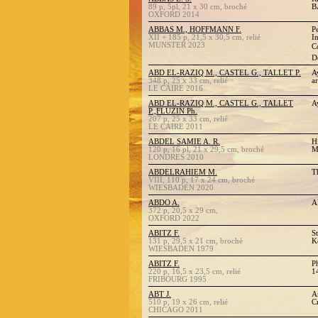
89 p, 5pl, 21 x 30 cm, broché
B
OXFORD 2014
ABBAS M., HOFFMANN F.
P
XII + 185 p, 21,5 x 30,5 cm, relié
I
MUNSTER 2023
C
D
ABD EL-RAZIQ M., CASTEL G., TALLET P.
A
348 p, 25 x 33 cm, relié
a
LE CAIRE 2016
ABD EL-RAZIQ M., CASTEL G., TALLET
A
P.,FLUZIN Ph.
207 p, 25 x 33 cm, relié
LE CAIRE 2011
ABDEL SAMIE A. R.
H
120 p, 16 pl, 21 x 29,5 cm, broché
M
LONDRES 2010
ABDELRAHIEM M.
T
VIII, 110 p, 17 x 24 cm, broché
WIESBADEN 2020
ABDO A.
A
372 p, 20,5 x 29 cm,
OXFORD 2022
ABITZ F.
S
131 p, 29,5 x 21 cm, broché
K
WIESBADEN 1979
ABITZ F.
P
220 p, 16,5 x 23,5 cm, relié
1
FRIBOURG 1995
ABT J.
A
510 p, 19 x 26 cm, relié
Cr
CHICAGO 2011