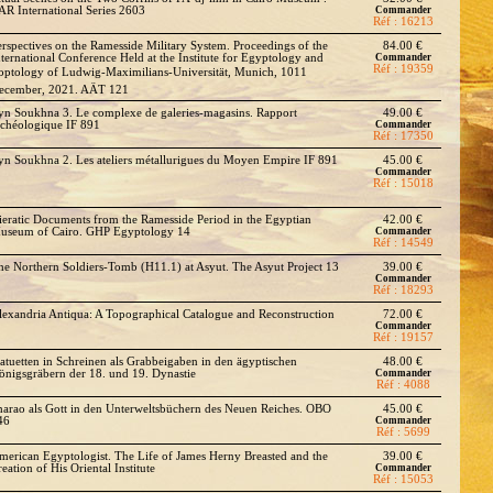
AR International Series 2603
Commander
Réf : 16213
erspectives on the Ramesside Military System. Proceedings of the
84.00 €
nternational Conference Held at the Institute for Egyptology and
Commander
Réf : 19359
optology of Ludwig-Maximilians-Universität, Munich, 1011
ecember, 2021. AÄT 121
yn Soukhna 3. Le complexe de galeries-magasins. Rapport
49.00 €
rchéologique IF 891
Commander
Réf : 17350
yn Soukhna 2. Les ateliers métallurigues du Moyen Empire IF 891
45.00 €
Commander
Réf : 15018
ieratic Documents from the Ramesside Period in the Egyptian
42.00 €
useum of Cairo. GHP Egyptology 14
Commander
Réf : 14549
he Northern Soldiers-Tomb (H11.1) at Asyut. The Asyut Project 13
39.00 €
Commander
Réf : 18293
lexandria Antiqua: A Topographical Catalogue and Reconstruction
72.00 €
Commander
Réf : 19157
tatuetten in Schreinen als Grabbeigaben in den ägyptischen
48.00 €
önigsgräbern der 18. und 19. Dynastie
Commander
Réf : 4088
harao als Gott in den Unterweltsbüchern des Neuen Reiches. OBO
45.00 €
46
Commander
Réf : 5699
merican Egyptologist. The Life of James Herny Breasted and the
39.00 €
eation of His Oriental Institute
Commander
Réf : 15053