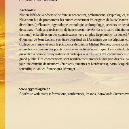
Archéo-Nil
Née en 1990 de la nécessité de faire se rencontrer, préhistoriens, égyptologues, 
Nil a pour but de promouvoir les études concernant les origines de la civilisation
disciplines (préhistoire, égyptologie, ethnologie, anthropologie, sciences de l'env
deux axes : l'aide aux recherches de haut niveau, menées dans le cadre d'institu
Instituts), et la diffusion des connaissances vers un plus large public. La société
d'honneur de Jean Leclant, secrétaire perpétuel de l'Académie des Inscriptions et 
Collège de France, et sous la présidence de Béatrix Midant-Reynes, directrice 
annuelle constitue un des points forts de son activité scientifique. La société Ar
présenter la période prédynastique et participer à la diffusion des connaissances 
grand public. Des conférenciers sont régulièrement invités à faire part des résult
jour une centaine de membres (étudiants, titulaires et bienfaiteurs), parmi lesq
scientifique, tant en France qu'à l'étranger.
www.egyptologica.be
A website with many informations, conferences, lessons, donwloads (screensavers