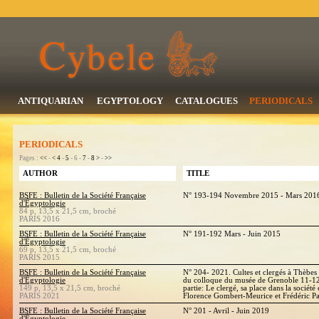
ANTIQUARIAN
EGYPTOLOGY
CATALOGUES
PERIODICALS
PERIODICALS
Pages :
<<
-
<
4
-
5
- 6 -
7
-
8
>
-
>>
AUTHOR
TITLE
BSFE : Bulletin de la Société Française
N° 193-194 Novembre 2015 - Mars 201
d'Égyptologie
84 p, 13,5 x 21,5 cm, broché
PARIS 2016
BSFE : Bulletin de la Société Française
N° 191-192 Mars - Juin 2015
d'Égyptologie
69 p, 13,5 x 21,5 cm, broché
PARIS 2015
BSFE : Bulletin de la Société Française
N° 204- 2021. Cultes et clergés à Thèbes 
d'Égyptologie
du colloque du musée de Grenoble 11-1
149 p, 13,5 x 21,5 cm, broché
partie: Le clergé, sa place dans la société 
PARIS 2021
Florence Gombert-Meurice et Frédéric Pa
BSFE : Bulletin de la Société Française
N° 201 - Avril - Juin 2019
d'Égyptologie