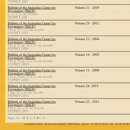
SYDNEY 2007
Bulletin of the Australian Center for
Volume 21 - 2010
Egyptology (BACE)
p, 15 x 21 cm, broché
SYDNEY 200
Bulletin of the Australian Center for
Volume 23 - 2012
Egyptology (BACE)
144 p, 15 x 21 cm, broché
SYDNEY 2012
Bulletin of the Australian Center for
Volume 15 - 2004
Egyptology (BACE)
152 p, 11 pl, 15 x 21 cm, broché
SYDNEY 2004
Bulletin of the Australian Center for
Volume 14 - 2003
Egyptology (BACE)
134 p, 19 pl, 15 x 21 cm, broché
SYDNEY 2003
Bulletin of the Australian Center for
Volume 11 - 2000
Egyptology (BACE)
114 p, 24 pl, 15 x 21 cm, broché
SYDNEY 2000
Bulletin of the Australian Center for
Volume 24- 2013
Egyptology (BACE)
158p, 15 x 21 cm, broché
SYDNEY 2013
Bulletin of the Australian Center for
Volume 22 - 2011
Egyptology (BACE)
158 p, 15 x 21 cm, broché
SYDNEY 2011
Pages :
<<
-
<
4
-
5
- 6 -
7
-
8
>
-
>>
Librairie Cybele - 65 bis rue Galande, 75005 Paris - phone : 01 43 54 16 26 - fax : 01 46 33 