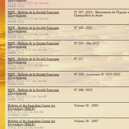
152 p, 13,5 x 21,5 cm, broché
PARIS 2019
BSFE : Bulletin de la Société Française
N° 207- 2022 - Monuments de l'Egypte et
d'Égyptologie
Champollion le Jeune
149 p, 13,5 x 21,5 cm, broché
PARIS 2022
BSFE : Bulletin de la Société Française
N° 205- 2021
d'Égyptologie
149 p, 13,5 x 21,5 cm, broché
PARIS 2022
BSFE : Bulletin de la Société Française
N° 212 - Mai 2025
d'Égyptologie
82 p, 13,5 x 21,5 cm, broché
PARIS 2025
BSFE : Bulletin de la Société Française
N° 211
d'Égyptologie
140 p, 13,5 x 21,5 cm, broché
PARIS 2024
BSFE : Bulletin de la Société Française
N° 210 - Centenaire II: 1923-2023
d'Égyptologie
96 p, 13,5 x 21,5 cm, broché
PARIS 2023
BSFE : Bulletin de la Société Française
N° 208- 2023
d'Égyptologie
96 p, 13,5 x 21,5 cm, broché
PARIS 2023
Bulletin of the Australian Center for
Volume 16 - 2005
Egyptology (BACE)
128 p, 15 x 21 cm, broché
SYDNEY 2005
Bulletin of the Australian Center for
Volume 18 - 2007
Egyptology (BACE)
159 p, 15 x 21 cm, broché