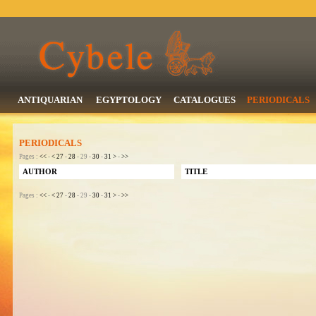
ANTIQUARIAN
EGYPTOLOGY
CATALOGUES
PERIODICALS
PERIODICALS
Pages :
<<
-
<
27
-
28
- 29 -
30
-
31
>
-
>>
AUTHOR
TITLE
Pages :
<<
-
<
27
-
28
- 29 -
30
-
31
>
-
>>