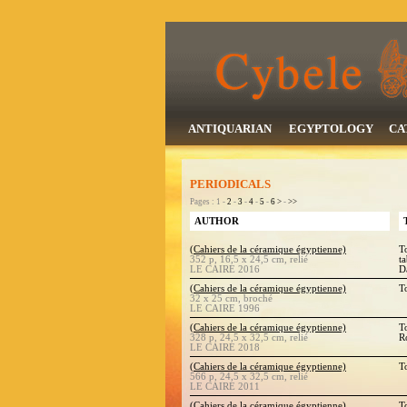
ANTIQUARIAN
EGYPTOLOGY
CA
PERIODICALS
Pages : 1 -
2
-
3
-
4
-
5
-
6
>
-
>>
AUTHOR
(Cahiers de la céramique égyptienne)
T
352 p, 16,5 x 24,5 cm, relié
t
LE CAIRE 2016
D
(Cahiers de la céramique égyptienne)
T
32 x 25 cm, broché
LE CAIRE 1996
(Cahiers de la céramique égyptienne)
T
328 p, 24,5 x 32,5 cm, relié
R
LE CAIRE 2018
(Cahiers de la céramique égyptienne)
T
566 p, 24,5 x 32,5 cm, relié
LE CAIRE 2011
(Cahiers de la céramique égyptienne)
T