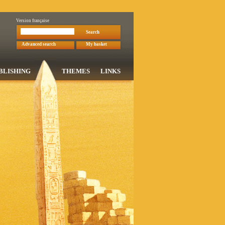
Version française
Search
Advanced search
My basket
BLISHING
THEMES
LINKS