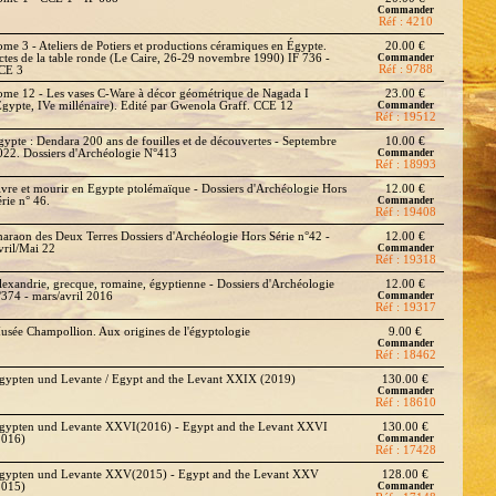
Commander
Réf : 4210
ome 3 - Ateliers de Potiers et productions céramiques en Égypte.
20.00 €
ctes de la table ronde (Le Caire, 26-29 novembre 1990) IF 736 -
Commander
Réf : 9788
CE 3
ome 12 - Les vases C-Ware à décor géométrique de Nagada I
23.00 €
Égypte, IVe millénaire). Edité par Gwenola Graff. CCE 12
Commander
Réf : 19512
gypte : Dendara 200 ans de fouilles et de découvertes - Septembre
10.00 €
022. Dossiers d'Archéologie N°413
Commander
Réf : 18993
ivre et mourir en Egypte ptolémaïque - Dossiers d'Archéologie Hors
12.00 €
rie n° 46.
Commander
Réf : 19408
haraon des Deux Terres Dossiers d'Archéologie Hors Série n°42 -
12.00 €
vril/Mai 22
Commander
Réf : 19318
lexandrie, grecque, romaine, égyptienne - Dossiers d'Archéologie
12.00 €
°374 - mars/avril 2016
Commander
Réf : 19317
usée Champollion. Aux origines de l'égyptologie
9.00 €
Commander
Réf : 18462
gypten und Levante / Egypt and the Levant XXIX (2019)
130.00 €
Commander
Réf : 18610
gypten und Levante XXVI(2016) - Egypt and the Levant XXVI
130.00 €
2016)
Commander
Réf : 17428
gypten und Levante XXV(2015) - Egypt and the Levant XXV
128.00 €
2015)
Commander