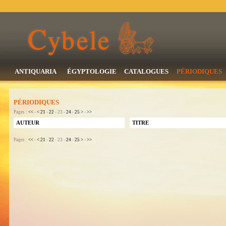
ANTIQUARIA
ÉGYPTOLOGIE
CATALOGUES
PÉRIODIQUES
PÉRIODIQUES
Pages :
<<
-
<
21
-
22
- 23 -
24
-
25
>
-
>>
AUTEUR
TITRE
Pages :
<<
-
<
21
-
22
- 23 -
24
-
25
>
-
>>