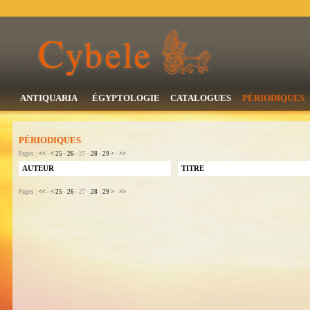
ANTIQUARIA
ÉGYPTOLOGIE
CATALOGUES
PÉRIODIQUES
PÉRIODIQUES
Pages :
<<
-
<
25
-
26
- 27 -
28
-
29
>
-
>>
AUTEUR
TITRE
Pages :
<<
-
<
25
-
26
- 27 -
28
-
29
>
-
>>