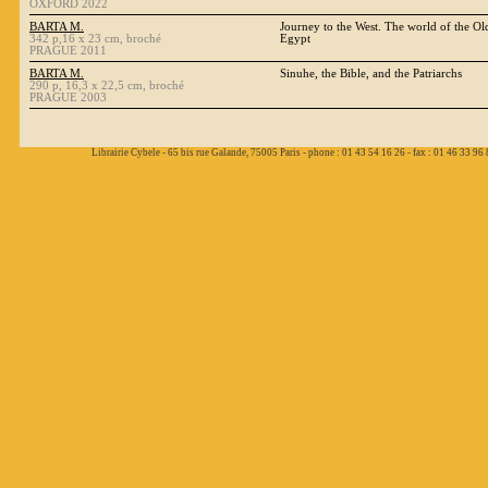
OXFORD 2022
BARTA M.
Journey to the West. The world of the O
342 p,16 x 23 cm, broché
Egypt
PRAGUE 2011
BARTA M.
Sinuhe, the Bible, and the Patriarchs
290 p, 16,3 x 22,5 cm, broché
PRAGUE 2003
Librairie Cybele - 65 bis rue Galande, 75005 Paris - phone : 01 43 54 16 26 - fax : 01 46 33 