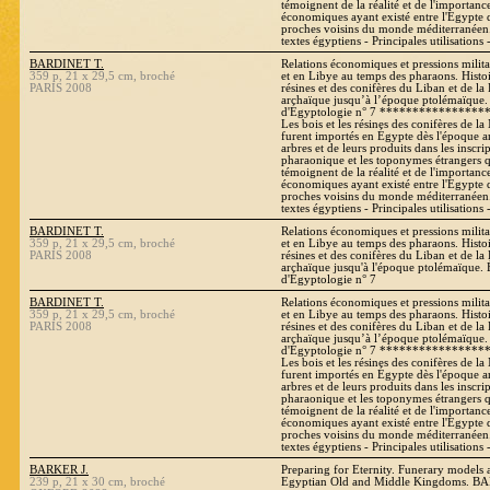
témoignent de la réalité et de l'importance
économiques ayant existé entre l'Egypte d
proches voisins du monde méditerranéen. 
textes égyptiens - Principales utilisations
BARDINET T.
Relations économiques et pressions milita
359 p, 21 x 29,5 cm, broché
et en Libye au temps des pharaons. Histoi
PARIS 2008
résines et des conifères du Liban et de la
archaïque jusqu’à l’époque ptolémaïque.
d'Égyptologie n° 7 ***************
Les bois et les résines des conifères de l
furent importés en Égypte dès l'époque a
arbres et de leurs produits dans les inscri
pharaonique et les toponymes étrangers qu
témoignent de la réalité et de l'importance
économiques ayant existé entre l'Egypte d
proches voisins du monde méditerranéen. 
textes égyptiens - Principales utilisations
BARDINET T.
Relations économiques et pressions milita
359 p, 21 x 29,5 cm, broché
et en Libye au temps des pharaons. Histoi
PARIS 2008
résines et des conifères du Liban et de la
archaïque jusqu'à l'époque ptolémaïque.
d'Égyptologie n° 7
BARDINET T.
Relations économiques et pressions milita
359 p, 21 x 29,5 cm, broché
et en Libye au temps des pharaons. Histoi
PARIS 2008
résines et des conifères du Liban et de la
archaïque jusqu’à l’époque ptolémaïque.
d'Égyptologie n° 7 ***************
Les bois et les résines des conifères de l
furent importés en Égypte dès l'époque a
arbres et de leurs produits dans les inscri
pharaonique et les toponymes étrangers qu
témoignent de la réalité et de l'importance
économiques ayant existé entre l'Egypte d
proches voisins du monde méditerranéen. 
textes égyptiens - Principales utilisations
BARKER J.
Preparing for Eternity. Funerary models 
239 p, 21 x 30 cm, broché
Egyptian Old and Middle Kingdoms. BAR 