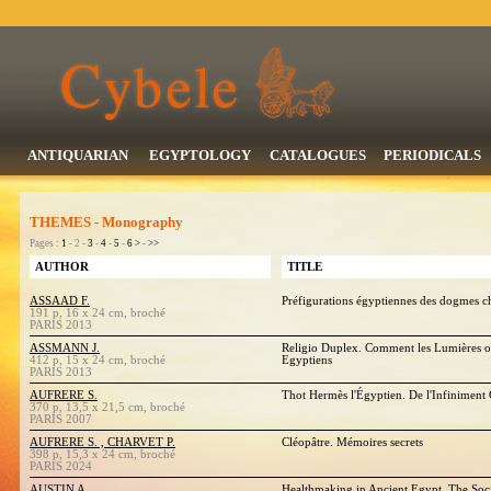
ANTIQUARIAN
EGYPTOLOGY
CATALOGUES
PERIODICALS
THEMES - Monography
Pages :
1
- 2 -
3
-
4
-
5
-
6
>
-
>>
AUTHOR
TITLE
ASSAAD F.
Préfigurations égyptiennes des dogmes ch
191 p, 16 x 24 cm, broché
PARIS 2013
ASSMANN J.
Religio Duplex. Comment les Lumières ont
412 p, 15 x 24 cm, broché
Egyptiens
PARIS 2013
AUFRERE S.
Thot Hermès l'Égyptien. De l'Infiniment G
370 p, 13,5 x 21,5 cm, broché
PARIS 2007
AUFRERE S. , CHARVET P.
Cléopâtre. Mémoires secrets
398 p, 15,3 x 24 cm, broché
PARIS 2024
AUSTIN A.
Healthmaking in Ancient Egypt. The Soci