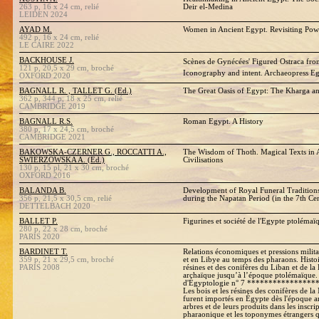
263 p, 16 x 24 cm, relié
Deir el-Medina
LEIDEN 2024
AYAD M.
Women in Ancient Egypt. Revisiting Po
492 p, 16 x 24 cm, relié
LE CAIRE 2022
BACKHOUSE J.
Scènes de Gynécées' Figured Ostraca f
121 p, 20,5 x 29 cm, broché
Iconography and intent. Archaeopress E
OXFORD 2020
BAGNALL R. , TALLET G. (Ed.)
The Great Oasis of Egypt: The Kharga an
362 p, 344 p, 18 x 25 cm, relié
CAMBRIDGE 2019
BAGNALL R.S.
Roman Egypt. A History
380 p, 17 x 24,5 cm, broché
CAMBRIDGE 2021
BAKOWSKA-CZERNER G., ROCCATTI A.,
The Wisdom of Thoth. Magical Texts in 
SWIERZOWSKA A. (Ed.)
Civilisations
130 p, 15 pl, 21 x 30 cm, broché
OXFORD 2016
BALANDA B.
Development of Royal Funeral Traditions
356 p, 21,5 x 30,5 cm, relié
during the Napatan Period (in the 7th C
DETTELBACH 2020
BALLET P.
Figurines et société de l'Egypte ptolémaï
280 p, 22 x 28 cm, broché
PARIS 2020
BARDINET T.
Relations économiques et pressions milita
359 p, 21 x 29,5 cm, broché
et en Libye au temps des pharaons. Histoi
PARIS 2008
résines et des conifères du Liban et de la
archaïque jusqu’à l’époque ptolémaïque.
d'Égyptologie n° 7 ***************
Les bois et les résines des conifères de l
furent importés en Égypte dès l'époque a
arbres et de leurs produits dans les inscri
pharaonique et les toponymes étrangers qu