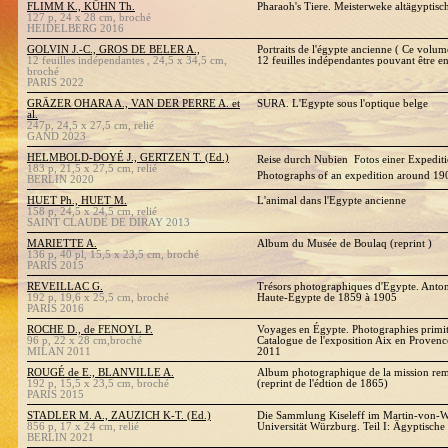
FLIMM K., KÜHN Th.
Pharaoh's Tiere. Meisterweke altägyptisc
127 p, 24 x 28 cm, broché
HEIDELBERG 2016
GOLVIN J.-C., GROS DE BELER A.,
Portraits de l'égypte ancienne ( Ce volum
12 feuilles indépendantes , 24,5 x 34,5 cm,
12 feuilles indépendantes pouvant être e
broché
PARIS 2022
GRÄZER OHARA A., VAN DER PERRE A. et
SURA. L'Egypte sous l'optique belge
al.
247p, 24,5 x 27,5 cm, relié
GAND 2023
HELMBOLD-DOYÉ J., GERTZEN T. (Ed.)
Reise durch Nubien  Fotos einer Expedit
183 p, 21,5 x 27,5 cm, relié
Photographs of an expedition around 1
BERLIN 2020
HUET Ph., HUET M.
L'animal dans l'Egypte ancienne
158 p, 24,5 x 24,5 cm, relié
SAINT CLAUDE DE DIRAY 2013
MARIETTE A.
Album du Musée de Boulaq (reprint )
136 p, 40 pl, 15,5 x 23,5 cm, broché
PARIS 2015
REVEILLAC G.
Trésors photographiques d'Egypte. Anton
192 p, 19,6 x 25,5 cm, broché
Haute-Egypte de 1859 à 1905
PARIS 2016
ROCHE D., de FENOYL P.
Voyages en Égypte. Photographies primiti
96 p, 22 x 28 cm,broché
Catalogue de l'exposition Aix en Provenc
MILAN 2011
2011
ROUGÉ de E., BLANVILLE A.
Album photographique de la mission re
192 p, 15,5 x 23,5 cm, broché
(reprint de l'édtion de 1865)
PARIS 2015
STADLER M. A., ZAUZICH K-T. (Ed.)
Die Sammlung Kiseleff im Martin-von-
856 p, 17 x 24 cm, relié
Universität Würzburg. Teil I: Ägyptische
BERLIN 2021