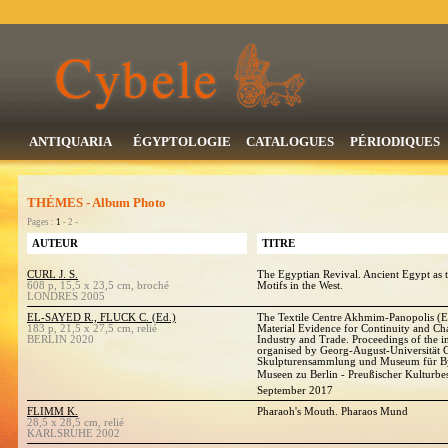
ANTIQUARIA
ÉGYPTOLOGIE
CATALOGUES
PÉRIODIQUES
THÉMES - Album Photo
Pages :
1
- 2 -
AUTEUR
TITRE
CURL J. S.
The Egyptian Revival. Ancient Egypt as t
608 p, 15,5 x 23,5 cm, broché
Motifs in the West.
LONDRES 2005
EL-SAYED R., FLUCK C. (Ed.)
The Textile Centre Akhmim-Panopolis (Eg
183 p, 21,5 x 27,5 cm, relié
Material Evidence for Continuity and Cha
BERLIN 2020
Industry and Trade. Proceedings of the i
organised by Georg-August-Universität G
Skulpturensammlung und Museum für Byz
Museen zu Berlin - Preußischer Kulturbes
September 2017
FLIMM K.
Pharaoh's Mouth. Pharaos Mund
28,5 x 28,5 cm, relié
KARLSRUHE 2002