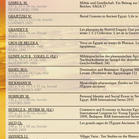
GNIRS A. M.
Militär und Gesellschaft. Ein Beitrag zur
257 p, 21 x 30 cm, broché
Reiches. SAGA 17
HEIDELBERG 1996
GRAJETZKI W.
Burial Customs in Ancient Egypt. Life in
165 p, 15,5 x 23,5 cm, broché
LONDRES 2003
GRANDET P.
Les pharaons du Nouvel Empire: Une pen
382 p, 15 x 24 cm, broché
avant J.-C.) Collection: L'art de la Guerre
PARIS 2010
GROS DE BELER A.
Vivre en Égypte au temps de Pharaon. Le
221 p, 25 x 30 cm, relié
égyptienne.
PARIS 2001
GUNDLACH R., VOGEL C. (Ed.)
Militärgeschichte des pharaonischen Ägy
515 p, 16,5 x 24 cm, relié
Nachbarkulturen im Spiegel der aktuelle
PADERBORN 2009
GeschichteBand: 34)
HASEL M.G.
Domination and Resistance: Egyptian Mili
374 p, 16,5 x 24,5 cm, relié
Levant. (Probleme der Ägyptologie 11)
LEIDEN 1998
HICKMANN H.
Musicologie pharaonique. Études sur l'évo
165 p, 6 pl, 15,5 x 23 cm, broché
l'Égypte ancienne
BADEN-BADEN 1987
HORBURY M.
Personal Identity and Social Power in 
146 p, 21 x 30 cm, broché
Egypt. BAR International Series 2031
OXFORD 2009
HUDECZ A., PETRIK M. (Ed.)
Commerce and Economy in Ancient Egypt
187 p, 21 x 30 cm, broché
International Congress for Young Egypt
OXFORD 2010
2009, Budapest. BAR International Serie
JACQ Ch.
Les grands sages de l'Égypte Ancienne. 
248 p, 11 x 18 cm, broché
PARIS 2009
JANSSEN J.J.
Village Varia : Ten Studies on the Histor