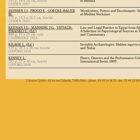
192 p, 19 x 26 cm, broché
el-Medina
LEIDEN 1997
JANSSEN J.J., FROOD E., GOECKE-BAUER
Woodcutters, Potters and Doorkeepers. Se
M.
el-Medina Workmen.
170 p, 19,5 x 26,5 cm, broché
LEIDEN 2003
KEENAN J.G., MANNING J.G., YIFTACH-
Law and Legal Practice in Egypt from Al
FIRANKO U. (Ed.)
A Selection of Papyrological Sources in T
668 p, 15 x 23 cm, relié
and Commentary
CAMBRIDGE 2014
KILROE L. (Ed.)
Invisible Archaeologies. Hidden aspects o
128 p, 20,5 x 28 cm, broché
and Nubia
OXFORD 2019
KINNEY L.
Dance, Dancers and the Performance Co
265 p, 21 x 30 cm, broché
International Series 1809
OXFORD 2008
Librairie Cybele - 65 bis rue Galande, 75005 Paris - phone : 01 43 54 16 26 - fax : 01 46 33 