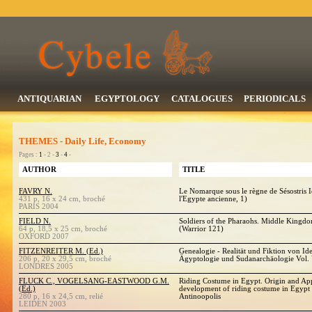
ANTIQUARIAN
EGYPTOLOGY
CATALOGUES
PERIODICALS
THEMES - Daily Life, Economy
Pages :
1
- 2 -
3
-
4
-
AUTHOR
TITLE
FAVRY N.
Le Nomarque sous le règne de Sésostris Ie
431 p, 16 x 24 cm, broché
l'Egypte ancienne, 1)
PARIS 2004
FIELD N.
Soldiers of the Pharaohs. Middle Kingd
64 p, 18,5 x 25 cm, broché
(Warrior 121)
OXFORD 2007
FITZENREITER M. (Ed.)
Genealogie - Realität und Fiktion von Iden
206 p, 20 x 29,5 cm, broché
Ägyptologie und Sudanarchäologie Vol.
LONDRES 2005
FLUCK C., VOGELSANG-EASTWOOD G.M.
Riding Costume in Egypt. Origin and Ap
(Ed.)
development of riding costume in Egypt 
280 p, 16 x 24,5 cm, relié
Antinoopolis
LEIDEN 2003