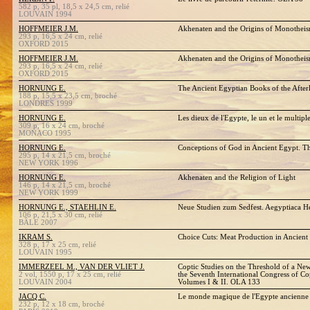
582 p, 35 pl, 18,5 x 24,5 cm, relié
LOUVAIN 1994
HOFFMEIER J.M.
Akhenaten and the Origins of Monothei
293 p, 16,5 x 24 cm, relié
OXFORD 2015
HOFFMEIER J.M.
Akhenaten and the Origins of Monothei
293 p, 16,5 x 24 cm, relié
OXFORD 2015
HORNUNG E.
The Ancient Egyptian Books of the Afterl
188 p, 15,5 x 23,5 cm, broché
LONDRES 1999
HORNUNG E.
Les dieux de l'Egypte, le un et le multipl
309 p, 16 x 24 cm, broché
MONACO 1995
HORNUNG E.
Conceptions of God in Ancient Egypt. T
295 p, 14 x 21,5 cm, broché
NEW YORK 1996
HORNUNG E.
Akhenaten and the Religion of Light
146 p, 14 x 21,5 cm, broché
NEW YORK 1999
HORNUNG E., STAEHLIN E.
Neue Studien zum Sedfest. Aegyptiaca He
106 p, 21,5 x 30 cm, relié
BÂLE 2007
IKRAM S.
Choice Cuts: Meat Production in Ancien
328 p, 17 x 25 cm, relié
LOUVAIN 1995
IMMERZEEL M., VAN DER VLIET J.
Coptic Studies on the Threshold of a Ne
2 vol, 1550 p, 17 x 25 cm, relié
the Seventh International Congress of Co
LOUVAIN 2004
Volumes I & II. OLA 133
JACQ C.
Le monde magique de l'Egypte ancienne
232 p, 12 x 18 cm, broché