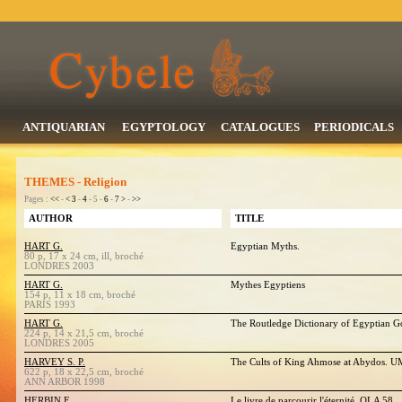
ANTIQUARIAN
EGYPTOLOGY
CATALOGUES
PERIODICALS
THEMES - Religion
Pages :
<<
-
<
3
-
4
- 5 -
6
-
7
>
-
>>
AUTHOR
TITLE
HART G.
Egyptian Myths.
80 p, 17 x 24 cm, ill, broché
LONDRES 2003
HART G.
Mythes Egyptiens
154 p, 11 x 18 cm, broché
PARIS 1993
HART G.
The Routledge Dictionary of Egyptian G
224 p, 14 x 21,5 cm, broché
LONDRES 2005
HARVEY S. P.
The Cults of King Ahmose at Abydos. UMI
622 p, 18 x 22,5 cm, broché
ANN ARBOR 1998
HERBIN F.
Le livre de parcourir l'éternité. OLA 58