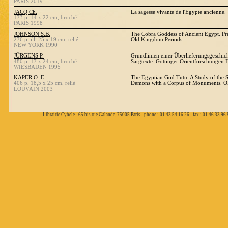
PARIS 2019
JACQ Ch.
La sagesse vivante de l'Egypte ancienne.
173 p, 14 x 22 cm, broché
PARIS 1998
JOHNSON S.B.
The Cobra Goddess of Ancient Egypt. Pre
276 p, ill, 25 x 19 cm, relié
Old Kingdom Periods.
NEW YORK 1990
JÜRGENS P.
Grundlinien einer Überlieferungsgeschich
480 p, 17 x 24 cm, broché
Sargtexte. Göttinger Orientforschungen 
WIESBADEN 1995
KAPER O. E.
The Egyptian God Tutu. A Study of the 
406 p, 18,5 x 25 cm, relié
Demons with a Corpus of Monuments. 
LOUVAIN 2003
Librairie Cybele - 65 bis rue Galande, 75005 Paris - phone : 01 43 54 16 26 - fax : 01 46 33 