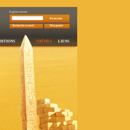
English version
Rechercher
Recherche avancée
Mon panier
DITIONS
THÉMES
LIENS