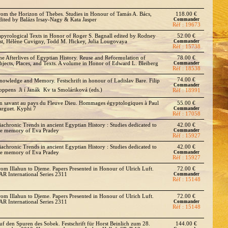
rom the Horizon of Thebes. Studies in Honour of Tamás A. Bács,
118.00 €
dited by Balázs Irsay-Nagy & Kata Jasper
Commander
Réf : 19673
apyrological Texts in Honor of Roger S. Bagnall edited by Rodney
52.00 €
st, Hélène Cuvigny, Todd M. Hickey, Julia Lougovaya
Commander
Réf : 15738
he Afterlives of Egyptian History. Reuse and Reformulation of
78.00 €
bjects, Places, and Texts. A volume in Honor of Edward L. Bleiberg
Commander
Réf : 18538
74.00 €
nowledge and Memory. Festschrift in honour of Ladislav Bare. Filip
Commander
ppens  Ji í Janák  Kv ta Smoláriková (eds.)
Réf : 18991
n savant au pays du Fleuve Dieu. Hommages égyptologiques à Paul
55.00 €
arguet. Kyphi 7
Commander
Réf : 17058
iachronic Trends in ancient Egyptian History : Studies dedicated to
42.00 €
he memory of Eva Pradey
Commander
Réf : 15927
iachronic Trends in ancient Egyptian History : Studies dedicated to
42.00 €
he memory of Eva Pradey
Commander
Réf : 15927
rom Illahun to Djeme. Papers Presented in Honour of Ulrich Luft.
72.00 €
AR International Series 2311
Commander
Réf : 15148
rom Illahun to Djeme. Papers Presented in Honour of Ulrich Luft.
72.00 €
AR International Series 2311
Commander
Réf : 15148
uf den Spuren des Sobek. Festschrift für Horst Beinlich zum 28.
144.00 €