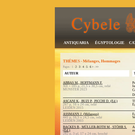
ANTIQUARIA
ÉGYPTOLOGIE
CA
THÉMES - Mélanges, Hommages
Pages : 1 -
2
-
3
-
4
-
5
-
6
>
-
>>
AUTEUR
ABBAS M., HOFFMANN F.
P
XII + 185 p, 21,5 x 30,5 cm, relié
I
MUNSTER 2023
C
D
ASCANI K., BUZI P., PICCHI D. (Ed.)
T
267 p, 16 x 24 cm, relié
E
LEIDEN 2015
ASSMANN J. (Mélanges)
E
441 p, 16,5 x 24,5 cm, relié
W
LEIDEN 2003
BACKES B., MÜLLER-ROTH M., STÖHR S.
A
(Ed.)
z
282 p, 3 pl, 17 x 24 cm, broché