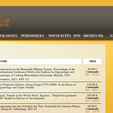
TALOGUES
PÉRIODIQUES
NOUVEAUTÉS
DVD
ARCHÉO-NIL
E
TITRE
PRIX
erspectives on the Ramesside Military System. Proceedings of the
84.00 €
nternational Conference Held at the Institute for Egyptology and
Commander
Réf : 19359
optology of Ludwig-Maximilians-Universität, Munich, 1011
ecember, 2021. AÄT 121
he Forgotten Scholar: Georg Zoëga (1755-1809). At the Dawn of
124.00 €
gyptology and Coptic Studies
Commander
Réf : 16617
gypt. Temple of the Whole Word. Ägypten - Tempel der gesamten
183.00 €
elt. Studies in Honour of Jan Assmann
Commander
Réf : 10881
usgestattet mit den Schriften des Thot. Festschrift für Irmtraut Munro
66.00 €
u ihrem 65. Geburtstag. SÄT 14
Commander
Réf : 13970