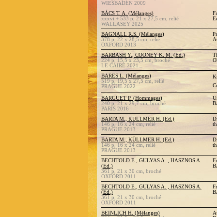
WIESBADEN 2009
BÁCS T. A. (Mélanges)
F
xxxvi + 533 p, 21 x 27,5 cm, relié
E
WALLASEY 2025
BAGNALL R.S. (Mélanges)
P
378 p, 22 x 28,5 cm, relié
A
OXFORD 2013
BARBASH Y., COONEY K. M. (Ed.)
T
224 p, 15,5 x 23,5 cm, broché
O
LE CAIRE 2021
BARES L. (Mélanges)
K
519 p, 19,5 x 27,5 cm, relié
Co
PRAGUE 2022
BARGUET P. (Hommages)
U
240 p, 21 x 29,7 cm, broché
B
PARIS 2016
BARTA M., KÜLLMER H. (Ed.)
D
146 p, 16 x 24 cm, relié
t
PRAGUE 2013
BARTA M., KÜLLMER H. (Ed.)
D
146 p, 16 x 24 cm, relié
t
PRAGUE 2013
BECHTOLD E., GULYAS A. , HASZNOS A.
F
(Ed.)
B
361 p, 21 x 30 cm, broché
OXFORD 2011
BECHTOLD E., GULYAS A. , HASZNOS A.
F
(Ed.)
B
361 p, 21 x 30 cm, broché
OXFORD 2011
BEINLICH H. (Mélanges)
A