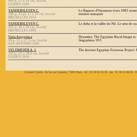
469 p, 21 x 28 cm, broché
LEIDEN 2020
VANDERSLEYEN C.
Le Rapport d'Ounamon (vers 1065 avant J
196 p, 14 pl, 17 x 24 cm, broché
mission manquée
BRUXELLES 2013
VANDERSLEYEN C.
Le delta et la vallée du Nil. Le sens de 
351 p, 16 x 24 cm, broché
BRUXELLES 2008
Varia Aegyptiaca
Dynasties: The Egyptian Royal Image i
58 p, 21 x 27,5 cm, broché
Aegyptiaca 10/1
SAN ANTONIO 1995
VELDMEIJER A. J.
The Ancient Egyptian Footwear Project: F
245 p, 21 x 28,5 cm, broché
LEIDEN 2019
Librarie Cybele - 65 bis rue Galande, 75005 Paris - tél : 01 43 54 16 26 - fax : 01 46 33 96 84