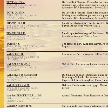
TOYE-DUBS N.
De l'oreille à l'écoute : Étude des docume
208 p, 21 x 30 cm, broché
éclairage sur le développement de la pié
OXFORD 2016
Ancienne. BAR International Series 2811
TOYE-DUBS N.
De l'oreille à l'écoute : Étude des docume
208 p, 21 x 30 cm, broché
éclairage sur le développement de la pié
OXFORD 2016
Ancienne. BAR International Series 2811
TRAMPIER J. R.
Landscape Archaeology of the Western Ni
xxii, 255 p, 22 x 29 cm, relié
Egypt and Ancient Western Asia, 2
ATLANTA 2014
TRAMPIER J. R.
Landscape Archaeology of the Western Ni
xxii, 255 p, 22 x 29 cm, relié
Egypt and Ancient Western Asia, 2
ATLANTA 2014
TURNER S.
The Horse in New Kingdom Egypt. Its In
404 p, 55 fig., 21,5 x 30 cm, relié
Impact
WALLASEY 2021
VALBELLE D.
Les stèles de l'an 3 d'Aspelta. BiEtud 154
117 p, pl, 20,5 x 28 cm, relié
LE CAIRE 2012
VALBELLE D. (Ed.)
Tell el-Herr. Les niveaux hellénistiques 
312 p, 25 x 29 cm, broché
PARIS 2007
VALBELLE D. (Mélanges)
Du Sinaï au Soudan : Itinéraires d'une é
228 p, 21 x 30 cm, broché
Dominique Valbelle. Textes réunis par : 
PARIS 2017
Ragazzoli, Claire Somaglino, Pierre Talle
VALDESOGO M. R.
Hair and Death in Ancient Egypt. Mournin
106 p, 21 x 29,5 cm, broché
Period
ZANDVOORT 2019
Van den BERCKEN B.J.L. (Ed.)
Animal Mummies. From Research to Outre
120 p, 18 x 25,5 cm, broché
LEIDEN 2025
VANDENBEUSCH M.
Sur les pas de l'âne dans la religion égyp