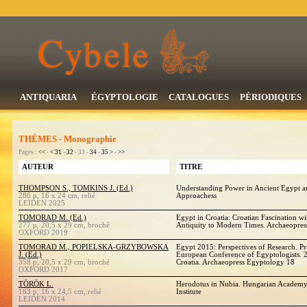
ANTIQUARIA
ÉGYPTOLOGIE
CATALOGUES
PÉRIODIQUES
THÉMES - Monographie
Pages :
<<
-
<
31
-
32
- 33 -
34
-
35
>
-
>>
AUTEUR
TITRE
THOMPSON S., TOMKINS J. (Ed.)
Understanding Power in Ancient Egypt a
286 p, 16 x 24 cm, relié
Approachess
LEIDEN 2025
TOMORAD M. (Ed.)
Egypt in Croatia: Croatian Fascination w
277 p, 20,5 x 29 cm, broché
Antiquity to Modern Times. Archaeopre
OXFORD 2019
TOMORAD M., POPIELSKA-GRZYBOWSKA
Egypt 2015: Perspectives of Research. P
J. (Ed.)
European Conference of Egyptologists. 
358 p, 20,5 x 29 cm, broché
Croatia. Archaeopress Egyptology 18
OXFORD 2017
TÖRÖK L.
Herodotus in Nubia. Hungarian Academy 
163 p, 16 x 24,5 cm, relié
Institute
LEIDEN 2014