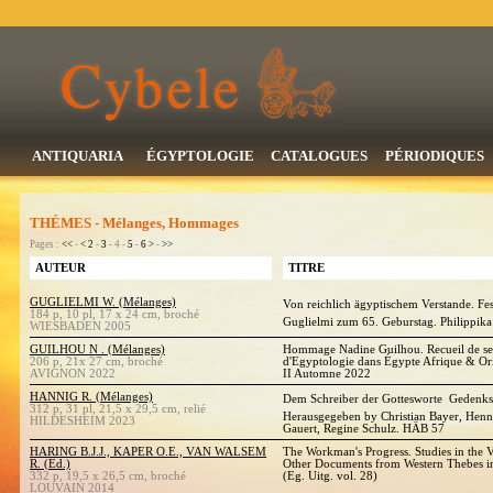
ANTIQUARIA
ÉGYPTOLOGIE
CATALOGUES
PÉRIODIQUES
THÉMES - Mélanges, Hommages
Pages :
<<
-
<
2
-
3
- 4 -
5
-
6
>
-
>>
AUTEUR
TITRE
GUGLIELMI W. (Mélanges)
Von reichlich ägyptischem Verstande. Fes
184 p, 10 pl, 17 x 24 cm, broché
Guglielmi zum 65. Geburstag. Philippika
WIESBADEN 2005
GUILHOU N . (Mélanges)
Hommage Nadine Guilhou. Recueil de ses a
206 p, 21x 27 cm, broché
d'Egyptologie dans Égypte Afrique & Ori
AVIGNON 2022
II Automne 2022
HANNIG R. (Mélanges)
Dem Schreiber der Gottesworte  Gedenks
312 p, 31 pl, 21,5 x 29,5 cm, relié
Herausgegeben by Christian Bayer, Henn
HILDESHEIM 2023
Gauert, Regine Schulz. HÄB 57
HARING B.J.J., KAPER O.E., VAN WALSEM
The Workman's Progress. Studies in the V
R. (Ed.)
Other Documents from Western Thebes 
332 p, 19,5 x 26,5 cm, broché
(Eg. Uitg. vol. 28)
LOUVAIN 2014