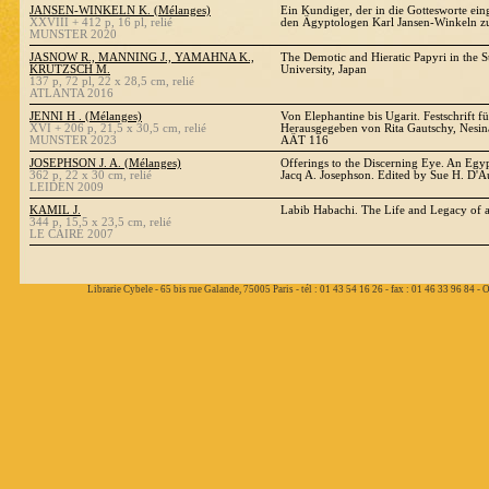
JANSEN-WINKELN K. (Mélanges)
Ein Kundiger, der in die Gottesworte eing
XXVIII + 412 p, 16 pl, relié
den Ägyptologen Karl Jansen-Winkeln z
MUNSTER 2020
JASNOW R., MANNING J., YAMAHNA K.,
The Demotic and Hieratic Papyri in the S
KRUTZSCH M.
University, Japan
137 p, 72 pl, 22 x 28,5 cm, relié
ATLANTA 2016
JENNI H . (Mélanges)
Von Elephantine bis Ugarit. Festschrift f
XVI + 206 p, 21,5 x 30,5 cm, relié
Herausgegeben von Rita Gautschy, Nesina
MUNSTER 2023
AÄT 116
JOSEPHSON J. A. (Mélanges)
Offerings to the Discerning Eye. An Egy
362 p, 22 x 30 cm, relié
Jacq A. Josephson. Edited by Sue H. D'A
LEIDEN 2009
KAMIL J.
Labib Habachi. The Life and Legacy of 
344 p, 15,5 x 23,5 cm, relié
LE CAIRE 2007
Librarie Cybele - 65 bis rue Galande, 75005 Paris - tél : 01 43 54 16 26 - fax : 01 46 33 96 84