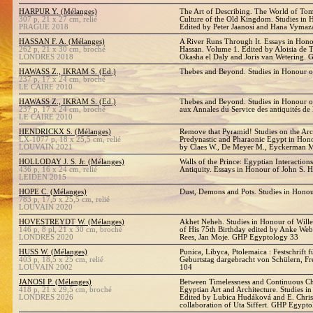
HARPUR Y. (Mélanges)
The Art of Describing. The World of Tom
307 p, 21 x 27 cm, relié
Culture of the Old Kingdom. Studies in
PRAGUE 2018
Edited by Peter Jaanosi and Hana Vymaz
HASSAN F. A. (Mélanges)
A River Runs Through It. Essays in Hono
262 p, 21 x 30 cm, broché
Hassan. Volume 1. Edited by Aloisia de Tr
LONDRES 2018
Okasha el Daly and Joris van Wetering.
HAWASS Z., IKRAM S. (Ed.)
Thebes and Beyond. Studies in Honour o
237 p, 17 x 24 cm, broché
LE CAIRE 2010
HAWASS Z., IKRAM S. (Ed.)
Thebes and Beyond. Studies in Honour o
237 p, 17 x 24 cm, broché
aux Annales du Service des antiquités de
LE CAIRE 2010
HENDRICKX S. (Mélanges)
Remove that Pyramid! Studies on the Ar
LX-1077 p, 18 x 25,5 cm, relié
Predynastic and Pharaonic Egypt in Hono
LOUVAIN 2021
by Claes W., De Meyer M., Eyckerman 
HOLLODAY J. S. Jr. (Mélanges)
Walls of the Prince: Egyptian Interaction
436 p, 16 x 24 cm, relié
Antiquity. Essays in Honour of John S. Ho
LEIDEN 2015
HOPE C. (Mélanges)
Dust, Demons and Pots. Studies in Hono
783 p, 17,5 x 25,5 cm, relié
LOUVAIN 2020
HOVESTREYDT W. (Mélanges)
Akhet Neheh. Studies in Honour of Will
146 p, 8 pl, 21 x 30 cm, broché
of His 75th Birthday edited by Anke We
LONDRES 2020
Rees, Jan Moje. GHP Egyptology 33
HUSS W. (Mélanges)
Punica, Libyca, Ptolemaica : Festschrift
403 p, 18,5 x 25 cm, relié
Geburtstag dargebracht von Schülern, 
LOUVAIN 2002
104
JANOSI P. (Mélanges)
Between Timelessness and Continuous Ch
418 p, 21 x 29,5 cm, broché
Egyptian Art and Architecture. Studies in
LONDRES 2026
Edited by Lubica Hudáková and E. Christ
collaboration of Uta Siffert. GHP Egypt