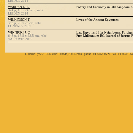
LEIDEN 2014
WARDEN L. A.
Pottery and Economy in Old Kingdom E
324 p, 16 x 24,5cm, relié
LEIDEN 2014
WILKINSON T.
Lives of the Ancient Egyptians
336 p, 20 x 26 cm, relié
LONDRES 2007
WINNICKI J. C.
Late Egypt and Her Neighbours. Foreign 
645 p, 17,5 x 23,5 cm, relié
First Millennium BC. Journal of Juristi
VARSOVIE 2009
Librairie Cybele - 65 bis rue Galande, 75005 Paris - phone : 01 43 54 16 26 - fax : 01 46 33 