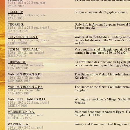
304 p, 16,5 x 22,5 cm, relié
PARIS 2013
TALLET P.
Cuisine et saveurs de l'Egypte ancienne
188 p, 17,5 x 24,5 cm, relié
PARIS 2025
THORPE S.
Daily Life in Ancient Egyptian Personal
125 p, 15,5 x 23,5 cm, broché
Egyptology 32
OXFORD 2021
TOIVARI-VIITALA J.
Women at Deir el-Medina . A Study of the
293 p, 19,5 x 26,5 cm, broché
Female Inhabitants in the Workmen's Co
LEIDEN 2001
Period
TOSI M., NICOLA M.T.
Vita quotidiana nel villaggio operaio di 
109 p, 15 x 21 cm, broché
iscritti e figurati (circa 1540-1070 a.C.)
IMOLA 2003
TRAPANI M.
La dévolution des fonctions en Égypte p
334 p, 21 x 30 cm, broché
la documentation disponible; Egyptolo
LONDRES 2015
VAN DEN BOORN G.P.F.
The Duties of the Vizier. Civil Administr
420 p, 23 x 15 cm, relié
Kingdom.
LONDRES 1988
VAN DEN BOORN G.P.F.
The Duties of the Vizier. Civil Administr
420 p, 23 x 15 cm, relié
Kingdom.
LONDRES 1988
VAN HEEL, HARING B.J.J.
Writing in a Workmen's Village. Scribal P
218 p, 19,5 x 26,5 cm, broché
Medina .
LEIDEN 2003
WARBURTON D.A.
State and Economy in Ancient Egypt. Fis
380 p, 17 x 23,5 cm, relié
Kingdom. OBO 151
FRIBOURG 1977
WARDEN L. A.
Pottery and Economy in Old Kingdom E
324 p, 16 x 24,5 cm, relié