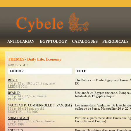
ANTIQUARIAN
EGYPTOLOGY
CATALOGUES
PERIODICALS
THEMES - Daily Life, Economy
Pages :
1
-
2
-
3
- 4 -
AUTHOR
TITLE
ROY J.
The Politics of Trade. Egypt and Lower 
356 p, 12 pl, 16,5 x 24,5 cm, relié
BC
LEIDEN 2011
RYAN D.
Une année en Égypte ancienne. Plongez d
281 p, 14 x 22,5 cm, broché
habitants de l'Égypte antique
PARIS 2023
SAUZEAU P., COMPERNOLLE T. VAN. (Ed.)
Les armes dans l'antiquité. De la techniqu
691 p, 16 x 24 cm, broché
colloque de Sema, Montpellier 20 et 22
MONTPELLIER 2007
SHIMY M.A-H
Parfums et parfumerie dans l'ancienne Ég
391 p, 112 pl, 16 x 24 cm, broché
fin du Nouvel Empire)
LYON 1997
SOULIE D.
Egypte. Un cabinet d'amateur. Regards in