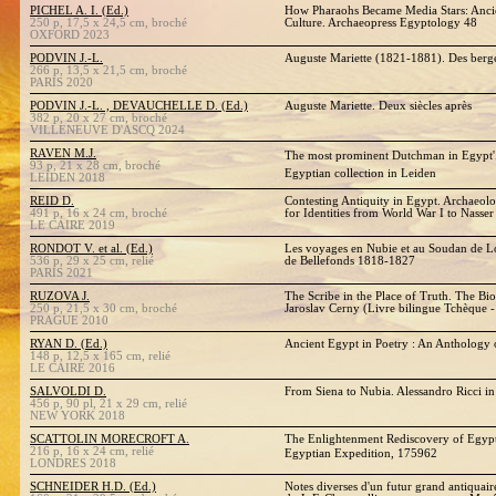
PICHEL A. I. (Ed.)
How Pharaohs Became Media Stars: Anci
250 p, 17,5 x 24,5 cm, broché
Culture. Archaeopress Egyptology 48
OXFORD 2023
PODVIN J.-L.
Auguste Mariette (1821-1881). Des berges
266 p, 13,5 x 21,5 cm, broché
PARIS 2020
PODVIN J.-L. , DEVAUCHELLE D. (Ed.)
Auguste Mariette. Deux siècles après
382 p, 20 x 27 cm, broché
VILLENEUVE D'ASCQ 2024
RAVEN M.J.
The most prominent Dutchman in Egypt'
93 p, 21 x 28 cm, broché
Egyptian collection in Leiden
LEIDEN 2018
REID D.
Contesting Antiquity in Egypt. Archaeol
491 p, 16 x 24 cm, broché
for Identities from World War I to Nasser
LE CAIRE 2019
RONDOT V. et al. (Ed.)
Les voyages en Nubie et au Soudan de L
536 p, 29 x 25 cm, relié
de Bellefonds 1818-1827
PARIS 2021
RUZOVA J.
The Scribe in the Place of Truth. The Bi
250 p, 21,5 x 30 cm, broché
Jaroslav Cerny (Livre bilingue Tchèque -
PRAGUE 2010
RYAN D. (Ed.)
Ancient Egypt in Poetry : An Anthology 
148 p, 12,5 x 165 cm, relié
LE CAIRE 2016
SALVOLDI D.
From Siena to Nubia. Alessandro Ricci 
456 p, 90 pl, 21 x 29 cm, relié
NEW YORK 2018
SCATTOLIN MORECROFT A.
The Enlightenment Rediscovery of Egypto
216 p, 16 x 24 cm, relié
Egyptian Expedition, 175962
LONDRES 2018
SCHNEIDER H.D. (Ed.)
Notes diverses d'un futur grand antiquai