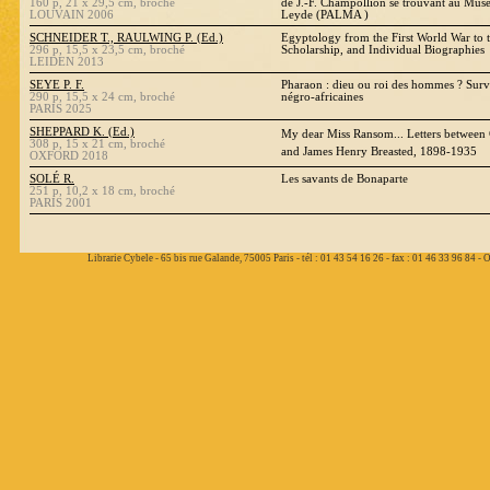
160 p, 21 x 29,5 cm, broché
de J.-F. Champollion se trouvant au Musé
LOUVAIN 2006
Leyde (PALMA )
SCHNEIDER T., RAULWING P. (Ed.)
Egyptology from the First World War to t
296 p, 15,5 x 23,5 cm, broché
Scholarship, and Individual Biographies
LEIDEN 2013
SEYE P. F.
Pharaon : dieu ou roi des hommes ? Survi
290 p, 15,5 x 24 cm, broché
négro-africaines
PARIS 2025
SHEPPARD K. (Ed.)
My dear Miss Ransom... Letters betwee
308 p, 15 x 21 cm, broché
and James Henry Breasted, 1898-1935
OXFORD 2018
SOLÉ R.
Les savants de Bonaparte
251 p, 10,2 x 18 cm, broché
PARIS 2001
Librarie Cybele - 65 bis rue Galande, 75005 Paris - tél : 01 43 54 16 26 - fax : 01 46 33 96 84