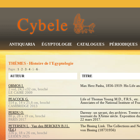
ANTIQUARIA
ÉGYPTOLOGIE
CATALOGUES
PÉRIODIQUES
THÉMES - Histoire de l'Egyptologie
Pages :
1
-
2
-
3
-
4
- 5 -
6
-
AUTEUR
TITRE
ORMOS I.
Max Herz Pasha, 1856-1919: His Life an
2 vol, 24,5 c32 cm, broché
LE CAIRE 2009
PEACOCK G.
Life of Thomas Young M.D., F.R.S., etc.
514 p, 14 x 21,6 cm, broché
Associates of the National Institute of Fr
CAMBRIDGE 2013
PERDU O.
Daressy: un savant, des archives. Trente
80 p, 28 x 19 cm, broché
tournant du XXème siècle. Exposition du
PARIS 2017
22 mars 2017.
PETERSEN L., Van den BERCKEN B.J.L.
The Bissing Link. The Collections and N
(Ed.)
von Bissing (18731956)
226 p, 18 x 26 cm, broché
LEIDEN 2025