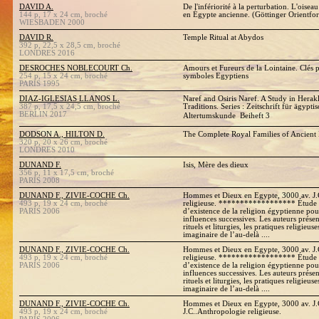
DAVID A.
De l'infériorité à la perturbation. L'oisea
144 p, 17 x 24 cm, broché
en Égypte ancienne. (Göttinger Orientfo
WIESBADEN 2000
DAVID R.
Temple Ritual at Abydos
392 p, 22,5 x 28,5 cm, broché
LONDRES 2016
DESROCHES NOBLECOURT Ch.
Amours et Fureurs de la Lointaine. Clés
254 p, 15 x 24 cm, broché
symboles Egyptiens
PARIS 1995
DIAZ-IGLESIAS LLANOS L.
Naref and Osiris Naref. A Study in Herak
387 p, 17,5 x 24,5 cm, broché
Traditions. Series : Zeitschrift für ägypt
BERLIN 2017
Altertumskunde  Beiheft 3
DODSON A., HILTON D.
The Complete Royal Families of Ancient
320 p, 20 x 26 cm, broché
LONDRES 2010
DUNAND F.
Isis, Mère des dieux
356 p, 11 x 17,5 cm, broché
PARIS 2008
DUNAND F., ZIVIE-COCHE Ch.
Hommes et Dieux en Egypte, 3000 av. J.C
493 p, 19 x 24 cm, broché
religieuse. ****************** Étude de
PARIS 2006
d’existence de la religion égyptienne pour
influences successives. Les auteurs présen
rituels et liturgies, les pratiques religieus
imaginaire de l’au-delà ....
DUNAND F., ZIVIE-COCHE Ch.
Hommes et Dieux en Egypte, 3000 av. J.C
493 p, 19 x 24 cm, broché
religieuse. ****************** Étude de
PARIS 2006
d’existence de la religion égyptienne pour
influences successives. Les auteurs présen
rituels et liturgies, les pratiques religieus
imaginaire de l’au-delà ....
DUNAND F., ZIVIE-COCHE Ch.
Hommes et Dieux en Egypte, 3000 av. J.
493 p, 19 x 24 cm, broché
J.C..Anthropologie religieuse.