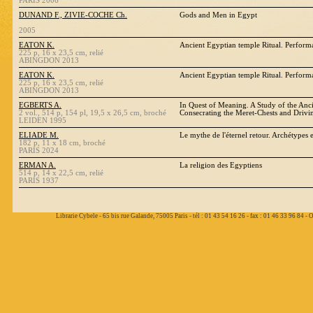
PARIS 2006
DUNAND F., ZIVIE-COCHE Ch.
Gods and Men in Egypt
2005
EATON K.
Ancient Egyptian temple Ritual. Performa
225 p, 16 x 23,5 cm, relié
ABINGDON 2013
EATON K.
Ancient Egyptian temple Ritual. Performa
225 p, 16 x 23,5 cm, relié
ABINGDON 2013
EGBERTS A.
In Quest of Meaning. A Study of the Anci
2 vol., 514 p, 154 pl, 19,5 x 26,5 cm, broché
Consecrating the Meret-Chests and Drivin
LEIDEN 1995
ELIADE M.
Le mythe de l'éternel retour. Archétypes e
182 p, 11 x 18 cm, broché
PARIS 2024
ERMAN A.
La religion des Egyptiens
514 p, 14 x 22,5 cm, relié
PARIS 1937
Librarie Cybele - 65 bis rue Galande, 75005 Paris - tél : 01 43 54 16 26 - fax : 01 46 33 96 84