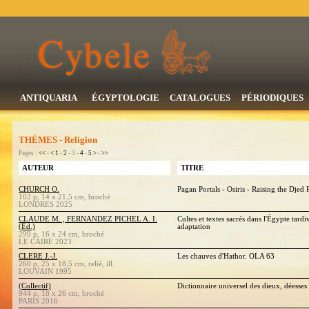
ANTIQUARIA
ÉGYPTOLOGIE
CATALOGUES
PÉRIODIQUES
THÉMES - Religion
Pages :
<<
-
<
1
-
2
- 3 -
4
-
5
>
-
>>
AUTEUR
TITRE
CHURCH O.
Pagan Portals - Osiris - Raising the Djed P
102 p, 14 x 21,5 cm, broché
LONDRES 2025
CLAUDE M. , FERNANDEZ PICHEL A. I.
Cultes et textes sacrés dans l'Égypte tardi
(Ed.)
adaptation
299 p, 16 x 24 cm, broché
LE CAIRE 2023
CLERE J.-J.
Les chauves d'Hathor. OLA 63
260 p, 25 x 18,5 cm, relié, ill.
LOUVAIN 1995
(Collectif)
Dictionnaire universel des dieux, déesse
944 p, 18 x 26 cm, broché
PARIS 2016