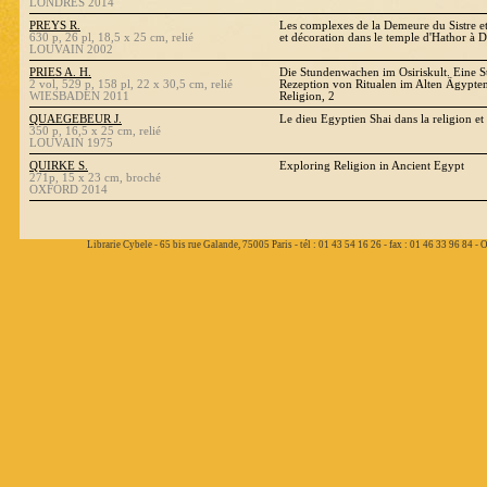
LONDRES 2014
PREYS R.
Les complexes de la Demeure du Sistre e
630 p, 26 pl, 18,5 x 25 cm, relié
et décoration dans le temple d'Hathor à
LOUVAIN 2002
PRIES A. H.
Die Stundenwachen im Osiriskult. Eine S
2 vol, 529 p, 158 pl, 22 x 30,5 cm, relié
Rezeption von Ritualen im Alten Ägypten
WIESBADEN 2011
Religion, 2
QUAEGEBEUR J.
Le dieu Egyptien Shai dans la religion e
350 p, 16,5 x 25 cm, relié
LOUVAIN 1975
QUIRKE S.
Exploring Religion in Ancient Egypt
271p, 15 x 23 cm, broché
OXFORD 2014
Librarie Cybele - 65 bis rue Galande, 75005 Paris - tél : 01 43 54 16 26 - fax : 01 46 33 96 84