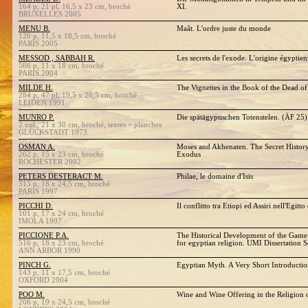
164 p, 21 pl, 16,5 x 23 cm, broché
XI.
BRUXELLES 2005
MENU B.
Maât. L'ordre juste du monde
120 p, 11,5 x 18,5 cm, broché
PARIS 2005
MESSOD , SABBAH R.
Les secrets de l'exode. L'origine égypt
566 p, 11 x 18 cm, broché
PARIS 2004
MILDE H.
The Vignettes in the Book of the Dead of
284 p, 47 pl, 19,5 x 26,5 cm, broché
LEIDEN 1991
MUNRO P.
Die spätägyptischen Totenstelen. (ÄF 25
2 vol., 21 x 30 cm, broché, textes + planches
GLÜCKSTADT 1973
OSMAN A.
Moses and Akhenaten. The Secret History
262 p, 15 x 23 cm, broché
Exodus
ROCHESTER 2002
PETERS DESTERACT M.
Philae, le domaine d'Isis
313 p, 18 x 24,5 cm, broché
PARIS 1997
PICCHI D.
Il conflitto tra Etiopi ed Assiri nell'Egitt
101 p, 17 x 24 cm, broché
IMOLA 1997
PICCIONE P.A.
The Historical Development of the Game o
516 p, 18 x 23 cm, broché
for egyptian religion. UMI Dissertation S
ANN ARBOR 1990
PINCH G.
Egyptian Myth. A Very Short Introducti
143 p, 11 x 17,5 cm, broché
OXFORD 2004
POO M.
Wine and Wine Offering in the Religion 
206 p, 19 x 24,5 cm, broché