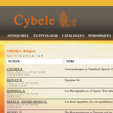
ANTIQUARIA
ÉGYPTOLOGIE
CATALOGUES
PÉRIODIQUES
THÉMES - Religion
Pages :
<<
-
<
2
-
3
-
4
-
5
-
6
- 7 -
8
-
9
AUTEUR
TITRE
LÜSCHER B.
Untersuchungen zu Totenbuch Spruch 1
342 p, 26 pl, 21 x 30 cm, broché
WIESBADEN 1998
MANLEY B.
Egyptian Art
320 p, 15 x 21 cm, broché
LONDRES 2018
MARSHALL A.
Les Hiéroglyphes en 12 leçons: N'en fait
96 p, 13 x 20,5 cm, broché
PARIS 2022
MEEKS D., FAVARD-MEEKS Ch.
Les dieux égyptiens. (La vie quotidienne
324 p, 14 x 21 cm, broché,
PARIS 2014
MENDEL D.
Die Monatsgöttinnen in Tempeln und im P